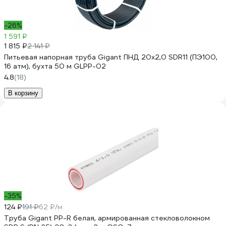
-26%
1 591 ₽
1 815 ₽
2 141 ₽
Питьевая напорная труба Gigant ПНД 20х2,0 SDR11 (ПЭ100,
16 атм), бухта 50 м GLPP-02
4.8
(18)
В корзину
-35%
124 ₽
191 ₽
62 ₽/м
Труба Gigant PP-R белая, армированная стекловолокном