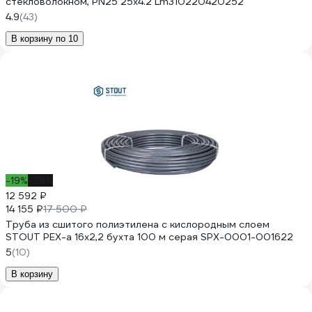
стекловолокном, PN25 25х4.2 Lm310220420252
4.9
(43)
В корзину по 10
-19%
-28%
12 592 ₽
14 155 ₽
17 500 ₽
Труба из сшитого полиэтилена с кислородным слоем
STOUT PEX-a 16х2,2 бухта 100 м серая SPX-0001-001622
5
(10)
В корзину