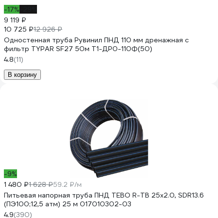
-17%
-29%
9 119 ₽
10 725 ₽
12 926 ₽
Одностенная труба Рувинил ПНД 110 мм дренажная с
фильтр TYPAR SF27 50м Т1-ДР0-110Ф(50)
4.8
(11)
В корзину
-9%
1 480 ₽
1 628 ₽
59.2 ₽/м
Питьевая напорная труба ПНД TEBO R-TB 25x2.0, SDR13.6
(ПЭ100;12,5 атм) 25 м 017010302-03
4.9
(390)