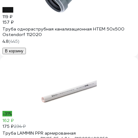
-24%
119 ₽
157 ₽
Труба однораструбная канализационная HTEM 50х500
Ostendorf 112020
4.8
(445)
В корзину
-31%
162 ₽
175 ₽
234 ₽
Труба LAMMIN PPR армированная