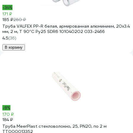
-34%
171 ₽
185 ₽
260 ₽
Труба VALFEX PP-R белая, армированная алюминием, 20х3.4
мм, 2 м, Т 90°С Ру25 SDR6 101040202 033-2466
4.5
(36)
В корзину
-8%
170 ₽
184 ₽
Труба MeerPlast стекловолокно, 25, PN20, по 2 м
ТТ000013352