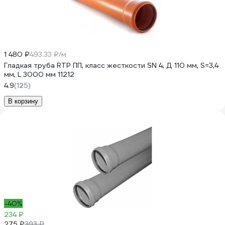
1 480 ₽
493.33 ₽/м
Гладкая труба RTP ПП, класс жесткости SN 4, Д 110 мм, S=3,4
мм, L 3000 мм 11212
4.9
(125)
В корзину
-40%
234 ₽
275 ₽
393 ₽