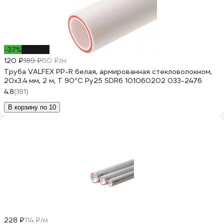
-37%
до -44%
120 ₽
189 ₽
60 ₽/м
Труба VALFEX PP-R белая, армированная стекловолокном,
20х3.4 мм, 2 м, Т 90°С Ру25 SDR6 101060202 033-2476
4.8
(181)
В корзину по 10
228 ₽
114 ₽/м