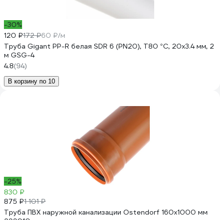
-30%
120 ₽
172 ₽
60 ₽/м
Труба Gigant PP-R белая SDR 6 (PN20), T80 °С, 20x3.4 мм, 2
м GSG-4
4.8
(94)
В корзину по 10
-25%
830 ₽
875 ₽
1 101 ₽
Труба ПВХ наружной канализации Ostendorf 160х1000 мм