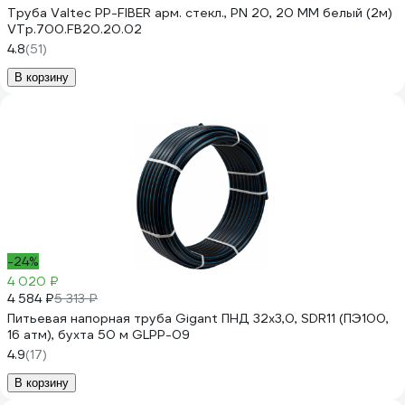
Труба Valtec PP-FIBER арм. стекл., PN 20, 20 MM белый (2м)
VTp.700.FB20.20.02
4.8
(51)
В корзину
-24%
4 020 ₽
4 584 ₽
5 313 ₽
Питьевая напорная труба Gigant ПНД 32х3,0, SDR11 (ПЭ100,
16 атм), бухта 50 м GLPP-09
4.9
(17)
В корзину