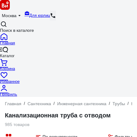
Для юрлиц
Москва
Поиск в каталоге
Главная
Каталог
Корзина
Избранное
Профиль
Главная
/
Сантехника
/
Инженерная сантехника
/
Трубы
/
Ка
Канализационная труба с отводом
985 товаров
По популярности
Фильтры