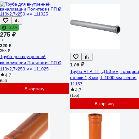
-23%
275 ₽
320 ₽
355 ₽
Труба для внутренней
канализации Политэк из ПП Ø
176 ₽
110x2,7x250 мм 111025
Труба RTP ПП, Д 50 мм, толщина
4.7
стенки 1,8 мм, L 1000 мм, серая
(63)
11157
В корзину
4.7
(155)
В корзину