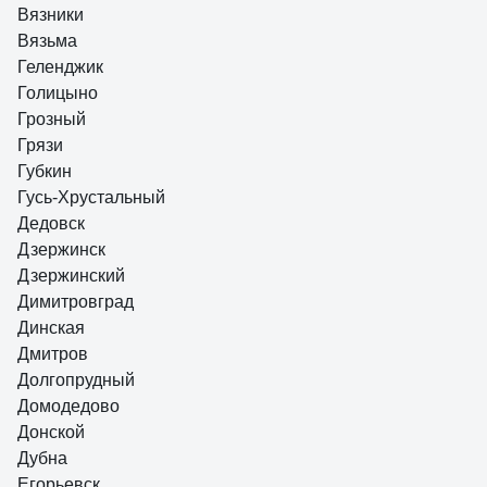
Вязники
Вязьма
Геленджик
Голицыно
Грозный
Грязи
Губкин
Гусь-Хрустальный
Дедовск
Дзержинск
Дзержинский
Димитровград
Динская
Дмитров
Долгопрудный
Домодедово
Донской
Дубна
Егорьевск