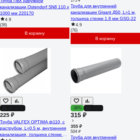
173 ₽
Труба ПВХ наружной
Труба для внутренней
канализации Ostendorf SN8 110 х
канализации Gigant Д50, L=1 м,
1000 мм 220170
толщина стенки 1.8 мм GSG-22
4.9
4.9
(38)
(76)
В корзину
В корзину
до -27%
-30%
-38%
315 ₽
225 ₽
Труба VALFEX OPTIMA ф110, с
355 ₽
раструбом, L=0.5 м, внутренняя
504 ₽
канализация, толщина стенки 2.2
Труба для внутренней