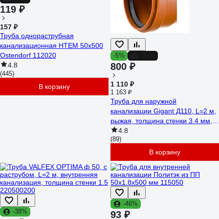
119 ₽
157 ₽
Труба однораструбная
канализационная HTEM 50х500
Ostendorf 112020
-5%
-31%
4.8
800 ₽
(445)
1 110 ₽
В корзину
1 163 ₽
Труба для наружной
канализации Gigant Д110, L=2 м,
рыжая, толщина стенки 3.4 мм,
класс жесткости SN 4 GSG-28
4.8
(89)
В корзину
-46%
-38%
93 ₽