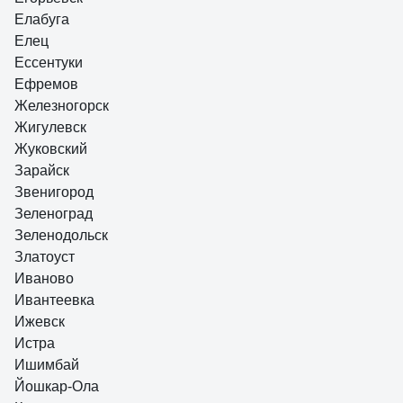
Елабуга
Елец
Ессентуки
Ефремов
Железногорск
Жигулевск
Жуковский
Зарайск
Звенигород
Зеленоград
Зеленодольск
Златоуст
Иваново
Ивантеевка
Ижевск
Истра
Ишимбай
Йошкар-Ола