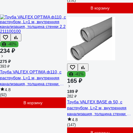
(152)
В корзину
-40%
234 ₽
275 ₽
393 ₽
Труба VALFEX OPTIMA ф110, с
-41%
раструбом, L=1 м, внутренняя
165 ₽
канализация, толщина стенки 2.2
211100100
4.8
189 ₽
(92)
282 ₽
Труба VALFEX BASE ф 50, с
В корзину
раструбом, L=2 м, внутренняя
канализация, толщина стенки 1.8
200500200
4.8
(147)
В корзину