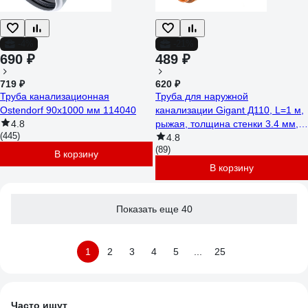
-4%
-21%
690 ₽
489 ₽
719 ₽
620 ₽
Труба канализационная
Труба для наружной
Ostendorf 90х1000 мм 114040
канализации Gigant Д110, L=1 м,
4.8
рыжая, толщина стенки 3.4 мм,
(445)
класс жесткости SN 4 GSG-27
4.8
(89)
В корзину
В корзину
Показать еще 40
1
2
3
4
5
...
25
Часто ищут