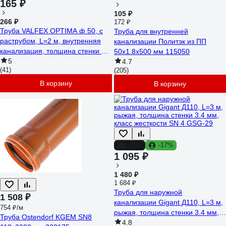
165 ₽
105 ₽
266 ₽
172 ₽
Труба VALFEX OPTIMA ф 50, с
Труба для внутренней
раструбом, L=2 м, внутренняя
канализации Политэк из ПП
канализация, толщина стенки 1.5
50х1.8х500 мм 115050
220500200
5
4.7
(41)
(205)
В корзину
В корзину
-35%
-17%
1 095 ₽
1 480 ₽
1 684 ₽
Труба для наружной
1 508 ₽
канализации Gigant Д110, L=3 м,
754 ₽/м
рыжая, толщина стенки 3.4 мм,
Труба Ostendorf KGEM SN8
класс жесткости SN 4 GSG-29
4.8