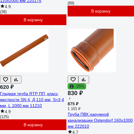
110x2000 мм 220175
(89)
4.9
В корзину
(38)
В корзину
620 ₽
-25%
830 ₽
Гладкая труба RTP ПП, класс
жесткости SN 4, Д 110 мм, S=3,4
875 ₽
мм, L 1000 мм 11210
1 101 ₽
4.9
Труба ПВХ наружной
(125)
канализации Ostendorf 160х1000
В корзину
мм 222010
4.7