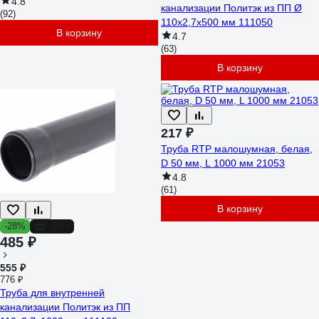
211100050
4.8
канализации Политэк из ПП Ø
(92)
110x2,7x500 мм 111050
В корзину
4.7
(63)
В корзину
217 ₽
Труба RTP малошумная, белая,
D 50 мм, L 1000 мм 21053
4.8
(61)
В корзину
-28%
-38%
485 ₽
555 ₽
776 ₽
Труба для внутренней
канализации Политэк из ПП