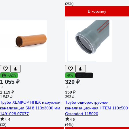
(205)
В корзину
-32%
-9%
-19%
1 055 ₽
320 ₽
1 119 ₽
359 ₽
1 543 ₽
393 ₽
Труба ХЕМКОР НПВХ наружной
Труба однораструбная
канализации SN 8 110x3000 мм
канализационная HTEM 110х500
1491028 07077
Ostendorf 115020
4.4
4.8
(12)
(445)