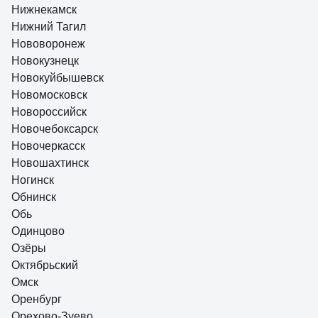
Нижнекамск
Нижний Тагил
Нововоронеж
Новокузнецк
Новокуйбышевск
Новомосковск
Новороссийск
Новочебоксарск
Новочеркасск
Новошахтинск
Ногинск
Обнинск
Обь
Одинцово
Озёры
Октябрьский
Омск
Оренбург
Орехово-Зуево