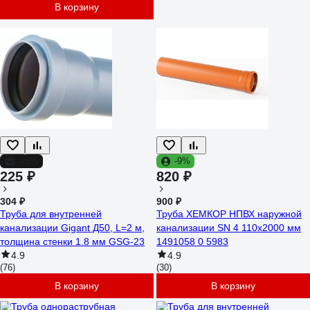
В корзину
-26%
-9%
225 ₽
820 ₽
304 ₽
900 ₽
Труба для внутренней
Труба ХЕМКОР НПВХ наружной
канализации Gigant Д50, L=2 м,
канализации SN 4 110x2000 мм
толщина стенки 1.8 мм GSG-23
1491058 0 5983
4.9
4.9
(76)
(30)
В корзину
В корзину