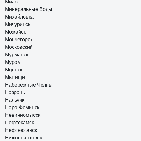
Миасс
Минеральные Воды
Михайловка
Мичуринск
Можайск
Мончегорск
Московский
Мурманск
Муром
Мценск
Мытищи
Набережные Челны
Назрань
Нальчик
Наро-Фоминск
Невинномысск
Нефтекамск
Нефтеюганск
Нижневартовск