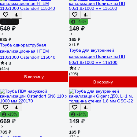
-14%
-45%
549 ₽
149 ₽
635 ₽
165 ₽
271 ₽
Труба однораструбная
Труба для внутренней
канализационная HTEM
канализации Политэк из ПП
110х1000 Ostendorf 115040
50х1.8х1000 мм 115100
4.8
4.7
(445)
(205)
В корзину
В корзину
-15%
-14%
669 ₽
149 ₽
785 ₽
165 ₽