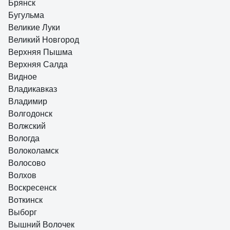
Брянск
Бугульма
Великие Луки
Великий Новгород
Верхняя Пышма
Верхняя Салда
Видное
Владикавказ
Владимир
Волгодонск
Волжский
Вологда
Волоколамск
Волосово
Волхов
Воскресенск
Воткинск
Выборг
Вышний Волочек