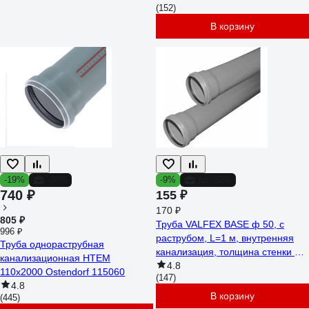
(152)
В корзину
-19%
-26%
-9%
до -32%
740 ₽
155 ₽
170 ₽
805 ₽
Труба VALFEX BASE ф 50, с
996 ₽
раструбом, L=1 м, внутренняя
Труба однораструбная
канализация, толщина стенки 1.8
канализационная HTEM
200500100
4.8
110х2000 Ostendorf 115060
(147)
4.8
В корзину
(445)