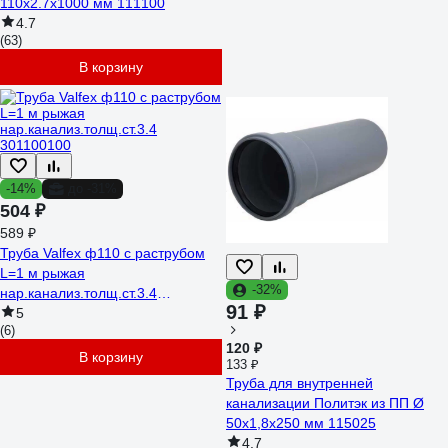
110х2.7х1000 мм 111100
4.7
(63)
В корзину
-14%
до -31%
504 ₽
589 ₽
Труба Valfex ф110 с раструбом
L=1 м рыжая
-32%
нар.канализ.толщ.ст.3.4
91 ₽
301100100
5
(6)
120 ₽
В корзину
133 ₽
Труба для внутренней
канализации Политэк из ПП Ø
50x1,8x250 мм 115025
4.7