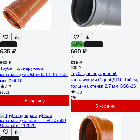
-4%
-10%
-27%
635 ₽
660 ₽
662 ₽
815 ₽
909 ₽
Труба ПВХ наружной
Труба для внутренней
канализации Ostendorf 110х1000
канализации Gigant Д110, L=2 м,
мм 220010
толщина стенки 2.7 мм GSG-26
4.7
4.8
(152)
(26)
В корзину
В корзину
-24%