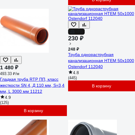
-7%
230 ₽
248 ₽
Труба однораструбная
канализационная HTEM 50х1000
Ostendorf 112040
1 480 ₽
4.8
493.33 ₽/м
(445)
Гладкая труба RTP ПП, класс
жесткости SN 4, Д 110 мм, S=3,4
В корзину
мм, L 3000 мм 11212
4.9
(125)
В корзину