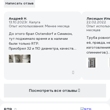
Написать отзыв
Андрей Н.
Лисицын Ил
13.10.2023
г. Калуга
22.02.2022
Опыт использования: Менее месяца
Опыт использ
месяцев
До этого брал Ostendorf и Синикон,
Труба ровног
тут поджимало время и в наличии
её, правда, н
были только RTP.
изготовления
Приобрел 32 и 110 диаметра, качество
спиннингов:)
исполнения не порадовало, формовка
Для моих целе
средняя, облои, резинки не смазаны,
Крепкая, ров
толщина 3.4 но в сравнении с Синикон,
с такой же толщиной она меньше в
диаметре.
Посмотреть все отзывы
RTP