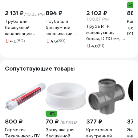
-5%
2 131 ₽
894 ₽
2 102 ₽
880
710.33 ₽/м
700.67 ₽/м
Труба для
Труба для
Кана
Труба RTP
бесшумной
бесшумной
труб
малошумная,
канализации
канализации
D110
белая, D 110 мм, L
Политэк из ПП
Политэк из ПП
073
4.6
(80)
4.6
(80)
3000 мм 21051
110х3.4х3000 мм
110х3.4х1000 мм
4.8
(61)
11011030
11011010
Сопутствующие товары
-8%
800 ₽
70 ₽
377 ₽
373
/шт
76 ₽
Герметик
Заглушка для
Крестовина
Эксц
Технониколь ПУ
бесшумной
внутренней
унит