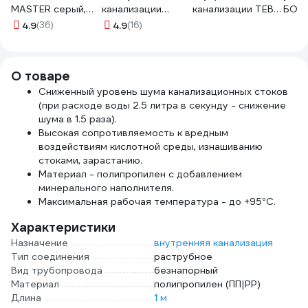
MASTER серый,
канализации
канализации TEBO
БОЛ
600 мл
ПОЛИТЭК из ПП,
ПП, 110х110х110 мм,
4.9
(36)
4.9
(16)
TN678008
диаметр 110
87.5 гр
400110000
013020550
О товаре
​​​​​​Сниженный уровень шума канализационных стоков
(при расходе воды 2.5 литра в секунду - снижение
шума в 1.5 раза).
Высокая сопротивляемость к вредным
воздействиям кислотной среды, изнашиванию
стоками, зарастанию.
Материал - полипропилен с добавлением
минерального наполнителя.
Максимальная рабочая температура - до +95°С.
Характеристики
Назначение
внутренняя канализация
Тип соединения
раструбное
Вид трубопровода
безнапорный
Материал
полипропилен (ПП|PP)
Длина
1 м