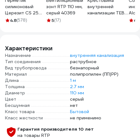
Герметик
Вентиляционный
Крестовина
Соед
силиконовый
зонт RTP 110 мм,
внутренней
инст
Церезит CS 25
серый 40369
канализации TEBO
Alca
№01, белая, 280
ПП, 110х110х110 мм,
90/1
4.8
(578)
5
(17)
4.
мл 3047261
87.5 гр
000
013020550
Характеристики
Назначение
внутренняя канализация
Тип соединения
раструбное
Вид трубопровода
безнапорный
Материал
полипропилен (ПП|PP)
Длина
1 м
Толщина
2.7 мм
Диаметр
110 мм
Цвет
серый
Бесшумная
нет
Класс товара
Бытовой
Класс жесткости
не применимо
Гарантия производителя 10 лет
на товары RTP