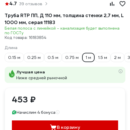
4.7
39 отзывов
Труба RTP ПП, Д 110 мм, толщина стенки 2,7 мм, L
1000 мм, серая 11183
Белая полоса с линейкой – канализация будет выполнена
по ГОСТу
Код товара: 16183854
Длина
0.15 м
0.25 м
0.5 м
0.75 м
1 м
1.5 м
2 м
3
Лучшая цена
Ниже средней рыночной
453 ₽
Начислим 4 бонуса
В корзину