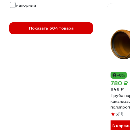
напорный
Показать 504 товара
-8%
780 ₽
848 ₽
Труба на
канализа
полипроп
110x3.4x
5
(11)
0410101
В корзи