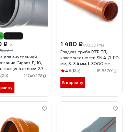
%
-27%
0 ₽
1 480 ₽
493.33 ₽/м
₽
909 ₽
Гладкая труба RTP ПП,
а для внутренней
класс жесткости SN 4, Д 110
лизации Gigant Д110,
мм, S=3,4 мм, L 3000 мм
м, толщина стенки 2.7
11212
4.9
(125)
16183701
GSG-26
8
(26)
21740278
В корзину
орзину