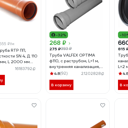
-32%
-10
268 ₽
66
555 ₽/м
275 ₽
815 
393 ₽
труба RTP ПП,
Труба VALFEX OPTIMA
Труб
ткости SN 4, Д 110
ф110, с раструбом, L=1 м,
кана
 мм, L 2000 мм
внутренняя канализация,
L=2 
)
16183792
толщина стенки 2.2
мм 
4.8
(92)
4.
21202828
211100100
ну
В корзину
В к