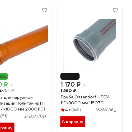
15%
-25%
0 ₽
1 170 ₽
1 560 ₽
 ₽
752 ₽
Труба Ostendorf HTEM
а для наружной
110х3000 мм 115070
лизации Политэк из ПП
3.4х1000 мм 20001101
4.8
(445)
16263196
9
(81)
21207178
В корзину
орзину