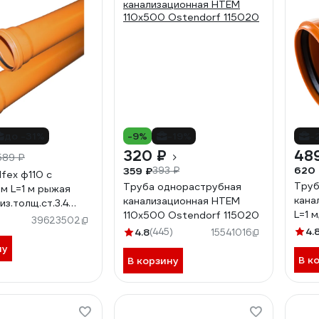
до -31%
-9%
-19%
-
320 ₽
48
589 ₽
620
359 ₽
393 ₽
fex ф110 с
Труб
Труба однораструбная
м L=1 м рыжая
кана
канализационная HTEM
из.толщ.ст.3.4
L=1 
110х500 Ostendorf 115020
00
39623502
стен
4.
4.8
(445)
15541016
жест
ну
В к
В корзину