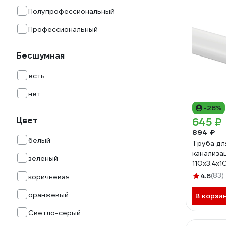
Полупрофессиональный
Профессиональный
Бесшумная
есть
нет
-28%
Цвет
645 ₽
894 ₽
белый
Труба дл
канализа
зеленый
110х3.4х1
4.6
(83)
коричневая
оранжевый
В корзи
Светло-серый