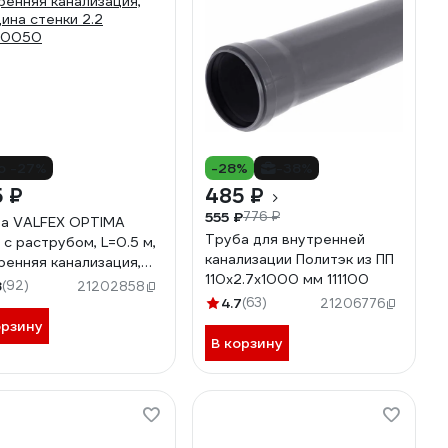
о -27%
-28%
-38%
 ₽
485 ₽
555 ₽
776 ₽
а VALFEX OPTIMA
Труба для внутренней
, с раструбом, L=0.5 м,
канализации Политэк из ПП
ренняя канализация,
110х2.7х1000 мм 111100
ина стенки 2.2
8
(92)
21202858
00050
4.7
(63)
21206776
орзину
В корзину