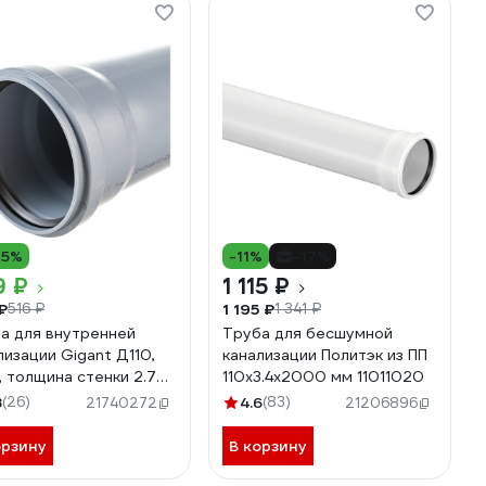
15%
-11%
-17%
9 ₽
1 115 ₽
₽
1 195 ₽
516 ₽
1 341 ₽
а для внутренней
Труба для бесшумной
лизации Gigant Д110,
канализации Политэк из ПП
м, толщина стенки 2.7
110х3.4х2000 мм 11011020
GSG-25
8
(26)
4.6
(83)
21740272
21206896
орзину
В корзину