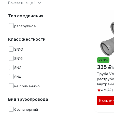
Показать еще 1
Тип соединения
раструбное
Класс жесткости
SN10
SN16
-29%
335 ₽
SN2
4
Труба VA
SN4
раструбом
внутренн
не применимо
толщина 
4.9
(42)
2011001
Вид трубопровода
В корзи
безнапорный