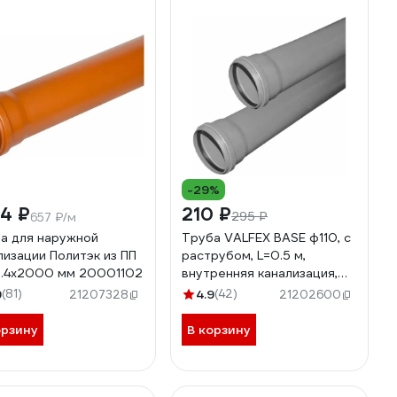
-29%
14 ₽
210 ₽
295 ₽
657 ₽/м
а для наружной
Труба VALFEX BASE ф110, с
лизации Политэк из ПП
раструбом, L=0.5 м,
3.4х2000 мм 20001102
внутренняя канализация,
толщина стенки 2.7
9
(81)
4.9
(42)
21207328
21202600
201100050
орзину
В корзину