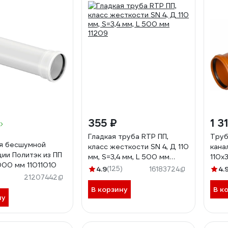
355 ₽
1 3
Гладкая труба RTP ПП,
Труб
я бесшумной
класс жесткости SN 4, Д 110
кана
ции Политэк из ПП
мм, S=3,4 мм, L 500 мм
110х
000 мм 11011010
11209
4.9
(125)
4.
16183724
21207442
В корзину
В к
ну