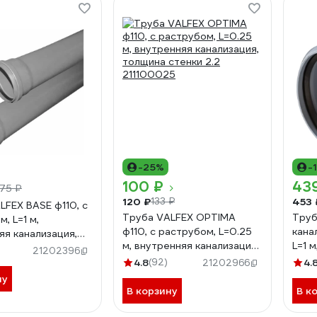
-25%
-
100 ₽
43
75 ₽
120 ₽
453 
133 ₽
LFEX BASE ф110, с
Труба VALFEX OPTIMA
Труб
, L=1 м,
ф110, с раструбом, L=0.25
кана
яя канализация,
м, внутренняя канализация,
L=1 
стенки 2.7
21202396
толщина стенки 2.2
мм 
00
4.8
(92)
4.
21202966
211100025
ну
В корзину
В к