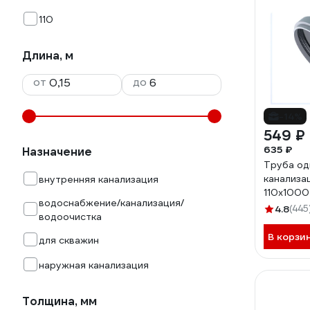
110
Длина, м
от
до
-14%
549 ₽
635 ₽
Назначение
Труба од
канализа
внутренняя канализация
110х1000
водоснабжение/канализация/
4.8
(445
водоочистка
В корзи
для скважин
наружная канализация
Толщина, мм