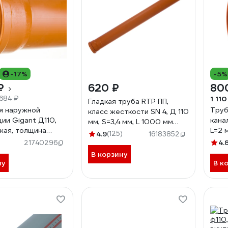
-17%
-5%
₽
620 ₽
80
1 110
 684 ₽
Гладкая труба RTP ПП,
я наружной
Труб
класс жесткости SN 4, Д 110
ии Gigant Д110,
кана
мм, S=3,4 мм, L 1000 мм
ыжая, толщина
L=2 
11210
4.9
(125)
16183852
4 мм, класс
стен
4.
21740296
и SN 4 GSG-29
жест
В корзину
ну
В к