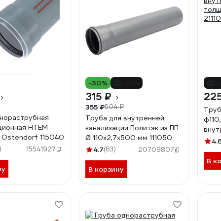
-30%
-38%
д
315 ₽
225
355 ₽
504 ₽
Труб
нораструбная
Труба для внутренней
ф110
ционная HTEM
канализации Политэк из ПП
внут
 Ostendorf 115040
Ø 110x2,7x500 мм 111050
толщ
4.
)
2111
15541927
4.7
(63)
20709807
В к
ну
В корзину