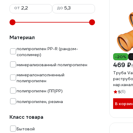
от
до
Материал
полипропилен PP-R (рандом-
сополимер)
-20%
469 ₽
минерализованный полипропилен
Труба Val
минералонаполненный
раструбо
полипропилен
нар.канал
3011001
полипропилен (ПП|PP)
5
(6)
полипропилен, резина
В корзи
Класс товара
Бытовой