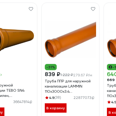
-31%
-
839 ₽
64
1 222 ₽
279.67 ₽/м
669
Труба ППР для наружной
ружной
Труб
канализации LAMMIN
ции TEBO SN4
кана
110x3000x3.4
илен,
110х
Lm36101003000
4.9
(38)
22877073
2000 мм
36647814
4.
06
В корзину
ну
В к