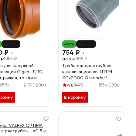
-31%
-19%
-24%
0 ₽
754 ₽
 ₽
805 ₽
1 163 ₽
996 ₽
а для наружной
Труба однораструбная
лизации Gigant Д110,
канализационная HTEM
м, рыжая, толщина
110х2000 Ostendorf
ки 3.4 мм, класс
115060
8
(89)
4.8
(445)
21740290
15541989
кости SN 4 GSG-28
орзину
В корзину