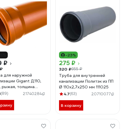
21%
-23%
9 ₽
275 ₽
 ₽
320 ₽
355 ₽
а для наружной
Труба для внутренней
лизации Gigant Д110,
канализации Политэк из ПП
м, рыжая, толщина
Ø 110x2,7x250 мм 111025
ки 3.4 мм, класс
8
(89)
21740284
4.7
(63)
20710077
кости SN 4 GSG-27
орзину
В корзину