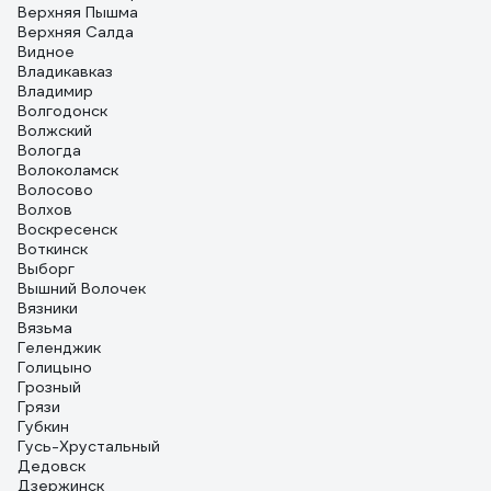
Верхняя Пышма
Верхняя Салда
Видное
Владикавказ
Владимир
Волгодонск
Волжский
Вологда
Волоколамск
Волосово
Волхов
Воскресенск
Воткинск
Выборг
Вышний Волочек
Вязники
Вязьма
Геленджик
Голицыно
Грозный
Грязи
Губкин
Гусь-Хрустальный
Дедовск
Дзержинск