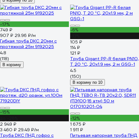
В корзину по 10
-17%
749 ₽
-6%
907 ₽
29.96 ₽/м
-13%
Гибкая труба DKC 20мм с
105 ₽
протяжкой 25м 9192025
114 ₽
4.8
121 ₽
(118)
Труба Gigant PP-R белая PN10,
Т 20 °С, 20x1.9 мм, 2 м GSG-1
В корзину
4.5
(150)
В корзину по 10
-15%
до -26%
-12%
2 949 ₽
1 675 ₽
3 460 ₽
29.49 ₽/м
1 911 ₽
Труба DKC ПНД гофро c
Питьевая напорная труба ПНД