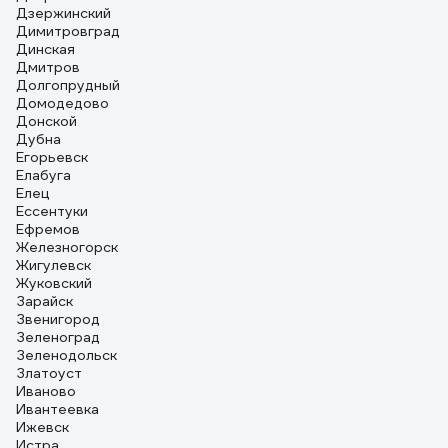
Дзержинский
Димитровград
Динская
Дмитров
Долгопрудный
Домодедово
Донской
Дубна
Егорьевск
Елабуга
Елец
Ессентуки
Ефремов
Железногорск
Жигулевск
Жуковский
Зарайск
Звенигород
Зеленоград
Зеленодольск
Златоуст
Иваново
Ивантеевка
Ижевск
Истра