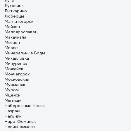
Луга
Луховицы
Лыткарино
Люберцы
Магнитогорск
Майкоп
Малоярославец
Махачкала
Мегион
Миасс
Минеральные Воды
Михайловка
Мичуринск
Можайск
Мончегорск
Московский
Мурманск
Муром
Мценск
Мытищи
Набережные Челны
Назрань
Нальчик
Наро-Фоминск
Невинномысск