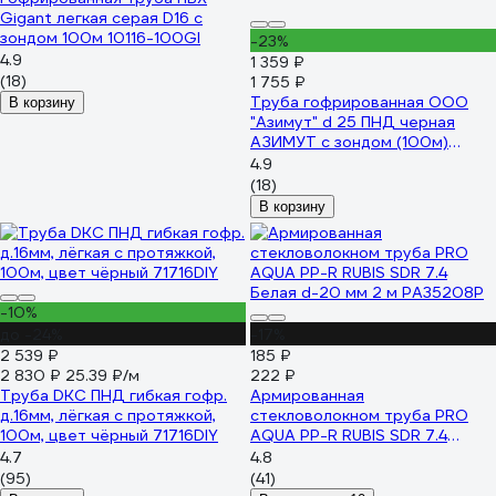
Gigant легкая серая D16 с
зондом 100м 10116-100GI
-23%
4.9
1 359 ₽
(18)
1 755 ₽
Труба гофрированная ООО
В корзину
"Азимут" d 25 ПНД черная
АЗИМУТ с зондом (100м)
00000001874
4.9
(18)
В корзину
-10%
до -24%
-17%
2 539 ₽
185 ₽
2 830 ₽
25.39 ₽/м
222 ₽
Труба DKC ПНД гибкая гофр.
Армированная
д.16мм, лёгкая с протяжкой,
стекловолокном труба PRO
100м, цвет чёрный 71716DIY
AQUA PP-R RUBIS SDR 7.4
Белая d-20 мм 2 м PA35208P
4.7
4.8
(95)
(41)