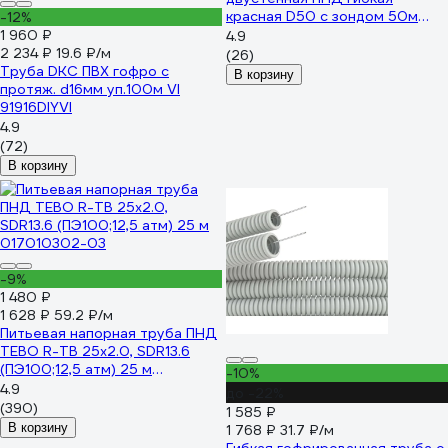
красная D50 с зондом 50м
-12%
801050GI
1 960 ₽
4.9
2 234 ₽
19.6 ₽/м
(26)
Труба DKC ПВХ гофро c
В корзину
протяж. d16мм уп.100м VI
91916DIYVI
4.9
(72)
В корзину
-9%
1 480 ₽
1 628 ₽
59.2 ₽/м
Питьевая напорная труба ПНД
TEBO R-TB 25x2.0, SDR13.6
(ПЭ100;12,5 атм) 25 м
-10%
017010302-03
4.9
до -22%
(390)
1 585 ₽
В корзину
1 768 ₽
31.7 ₽/м