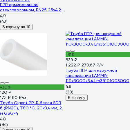
PPR армированная
стекловолокном, PN25 25х4.2
Lm310220420252
4.9
(43)
В корзину по 10
-31%
839 ₽
1 222 ₽
279.67 ₽/м
Труба ППР для наружной
канализации LAMMIN
110x3000x3.4 Lm36101003000
4.9
-30%
(38)
120 ₽
172 ₽
60 ₽/м
В корзину
Труба Gigant PP-R белая SDR
6 (PN20), T80 °С, 20x3.4 мм, 2
м GSG-4
4.8
(94)