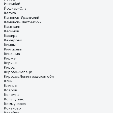
Ишимбай
Йошкар-Ола
Калуга
Каменск-Уральский
Каменск-Шахтинский
Камышин
Касимов
Кашира
Кемерово
Кимры
Кингисепп
Кинешма
Киржач
Кириши
Киров
Кирово-Чепецк
Кировск Ленинградская обл.
Клин
Клинцы
Ковров
Коломна
Кольчугино
Коммунарка
Конаково
Копейск