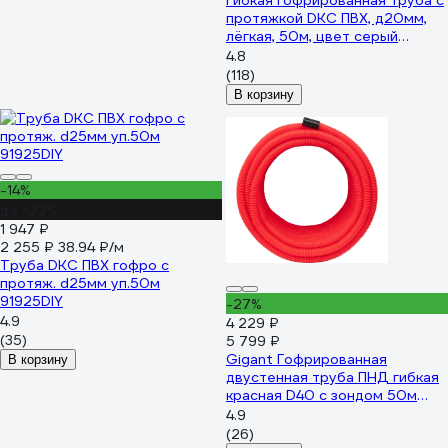
Гибкая гофрированная труба с
протяжкой DKC ПВХ, д20мм,
лёгкая, 50м, цвет серый
9192050
4.8
(118)
В корзину
-14%
до -22%
1 947 ₽
2 255 ₽
38.94 ₽/м
Труба DKC ПВХ гофро c
протяж. d25мм уп.50м
91925DIY
-27%
4.9
4 229 ₽
(35)
5 799 ₽
Gigant Гофрированная
В корзину
двустенная труба ПНД гибкая
красная D40 с зондом 50м
801040GI
4.9
(26)