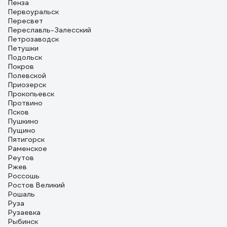
Пенза
Первоуральск
Пересвет
Переславль-Залесский
Петрозаводск
Петушки
Подольск
Покров
Полевской
Приозерск
Прокопьевск
Протвино
Псков
Пушкино
Пущино
Пятигорск
Раменское
Реутов
Ржев
Россошь
Ростов Великий
Рошаль
Руза
Рузаевка
Рыбинск