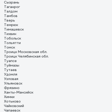
Сызрань
Таганрог
Талдом
Тамбов
Тверь
Темрюк
Тимашевск
Тихвин
Тобольск
Тольятти
Томск
Троицк Московская обл.
Троицк Челябинская обл.
Туапсе
Туймазы
Тутаев
Удомля
Узловая
Ульяновск
Фрязино
Ханты-Мансийск
Химки
Хотьково
Чайковский
Чапаевск