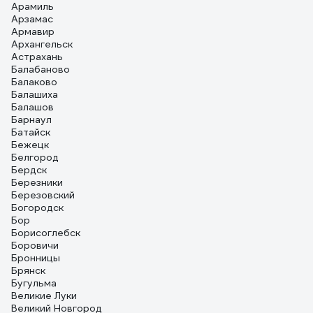
Арамиль
Арзамас
Армавир
Архангельск
Астрахань
Балабаново
Балаково
Балашиха
Балашов
Барнаул
Батайск
Бежецк
Белгород
Бердск
Березники
Березовский
Богородск
Бор
Борисоглебск
Боровичи
Бронницы
Брянск
Бугульма
Великие Луки
Великий Новгород