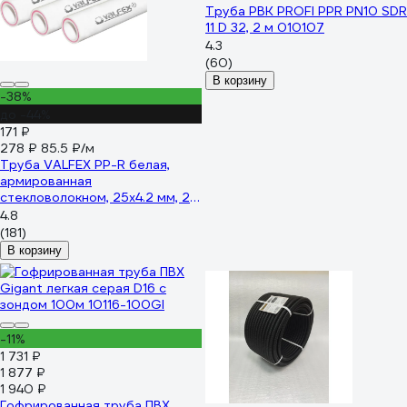
Труба РВК PROFI PPR PN10 SDR
11 D 32, 2 м 010107
4.3
(60)
В корзину
-38%
до -44%
171 ₽
278 ₽
85.5 ₽/м
Труба VALFEX PP-R белая,
армированная
стекловолокном, 25х4.2 мм, 2
м, Т 90°С Ру25 SDR6
4.8
101060252 033-2477
(181)
В корзину
-11%
1 731 ₽
1 877 ₽
1 940 ₽
Гофрированная труба ПВХ