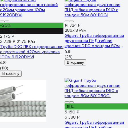
-20%
14 324 ₽
286.48 ₽/м
до -23%
Gigant Труба гофрированная
2 175 ₽
двустенная ПНД гибкая
2 729 ₽
21.75 ₽/м
красная D110 с зондом 50м
Труба DKC ПВХ гофрированная
801110GI
4.9
c протяжкой d20мм упаковка
100м 91920DIYVI
(26)
4.8
В корзину
(118)
В корзину
-19%
5 150 ₽
6 388 ₽
Gigant Труба гофрированная
двустенная ПНД гибкая