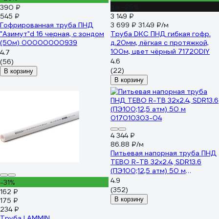
до -25%
390 ₽
545 ₽
3 149 ₽
Гофрированная труба ПНД
3 699 ₽
31.49 ₽/м
"Азимут"d 16 черная, с зондом
Труба DKC ПНД гибкая гофр.
(50м) 00000000939
д.20мм, лёгкая с протяжкой,
100м, цвет чёрный 71720DIY
4.7
4.6
(56)
(22)
В корзину
В корзину
4 344 ₽
86.88 ₽/м
Питьевая напорная труба ПНД
TEBO R-TB 32x2.4, SDR13.6
(ПЭ100;12,5 атм) 50 м
017010303-04
4.9
-31%
(352)
162 ₽
В корзину
175 ₽
234 ₽
Труба LAMMIN