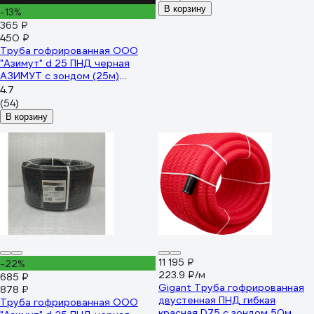
В корзину
-13%
365 ₽
450 ₽
Труба гофрированная ООО
"Азимут" d 25 ПНД черная
АЗИМУТ с зондом (25м)
00000001548
4.7
(54)
В корзину
11 195 ₽
-22%
223.9 ₽/м
685 ₽
Gigant Труба гофрированная
878 ₽
двустенная ПНД гибкая
Труба гофрированная ООО
красная D75 с зондом 50м