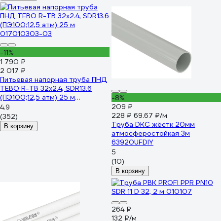
-11%
1 790 ₽
2 017 ₽
Питьевая напорная труба ПНД
TEBO R-TB 32x2.4, SDR13.6
(ПЭ100;12,5 атм) 25 м
-8%
017010303-03
209 ₽
4.9
228 ₽
69.67 ₽/м
(352)
Труба DKC жёстк 20мм
В корзину
атмосферостойкая 3м
63920UFDIY
5
(10)
В корзину
264 ₽
132 ₽/м