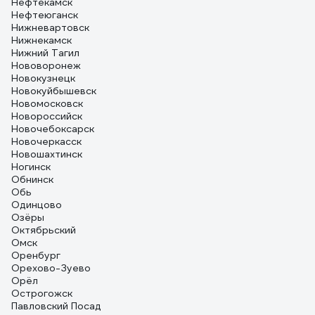
Нефтекамск
Нефтеюганск
Нижневартовск
Нижнекамск
Нижний Тагил
Нововоронеж
Новокузнецк
Новокуйбышевск
Новомосковск
Новороссийск
Новочебоксарск
Новочеркасск
Новошахтинск
Ногинск
Обнинск
Обь
Одинцово
Озёры
Октябрьский
Омск
Оренбург
Орехово-Зуево
Орёл
Острогожск
Павловский Посад