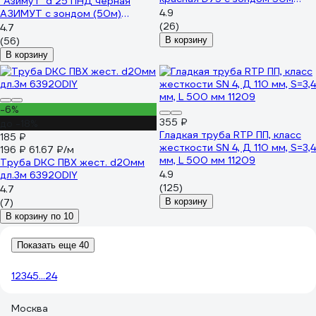
"Азимут" d 25 ПНД черная
801075GI
4.9
АЗИМУТ с зондом (50м)
00000001146
(26)
4.7
(56)
В корзину
В корзину
-6%
355 ₽
до -18%
Гладкая труба RTP ПП, класс
185 ₽
жесткости SN 4, Д 110 мм, S=3,4
196 ₽
61.67 ₽/м
мм, L 500 мм 11209
Труба DKC ПВХ жест. d20мм
4.9
дл.3м 63920DIY
(125)
4.7
(7)
В корзину
В корзину по 10
Показать еще 40
1
2
3
4
5
...
24
Москва