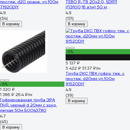
протяж. d20 оранж. уп.100м
TEBO R-TB 20x2.0, SDR11
71920DIY
(ПЭ100;16 атм) 50 м
017010201-04
4.9
4.9
(54)
(131)
В корзину
В корзину
-5%
до -22%
5 137 ₽
5 422 ₽
51.37 ₽/м
Труба DKC ПВХ гофро тяж. c
протяж. d20мм уп.100м
91520DIY
-5%
1 320 ₽
4.9
1 386 ₽
26.4 ₽/м
(39)
Гофрированная труба ЭРА
В корзину
ПНД черный d 20мм с зонд.
легкая 50м Б0043780
4.7
(45)
В корзину