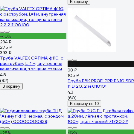
В корзину
-40%
234 ₽
275 ₽
393 ₽
Труба VALFEX OPTIMA ф110, с
раструбом, L=1 м, внутренняя
-7%
канализация, толщина стенки
98 ₽
2.2 211100100
4.8
105 ₽
(92)
Труба РВК PROFI PPR PN10 SDR
11 D 20, 2 м 010101
В корзину
4.3
(60)
В корзину по 10
-15%
-28%