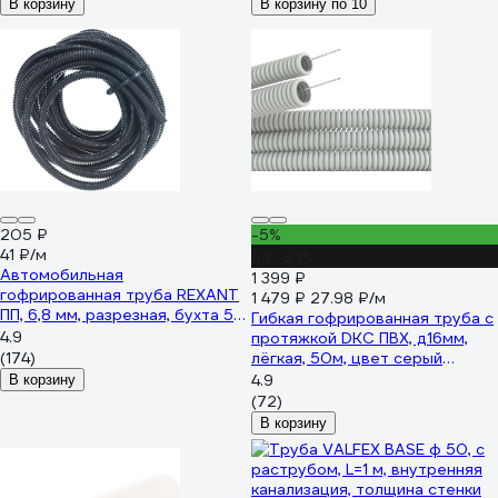
В корзину
В корзину по 10
205 ₽
-5%
41 ₽/м
до -23%
Автомобильная
1 399 ₽
гофрированная труба REXANT
1 479 ₽
27.98 ₽/м
ПП, 6,8 мм, разрезная, бухта 5
Гибкая гофрированная труба с
м/уп. 15-0705
4.9
протяжкой DKC ПВХ, д16мм,
(174)
лёгкая, 50м, цвет серый
9191650
4.9
В корзину
(72)
В корзину