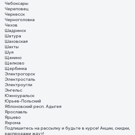
Чебоксары
Череповец
Черкесск
Черноголовка
Чехов
Шадринск
Шатура
Шаховская
Шахты
Шуя
Щекино
Щелково
Щербинка
Электрогорск
Электросталь
Электроугли
Энгельс
Южноуральск
Юрьев-Польский
Яблоновский респ. Адыгея
Ярославль
Ярцево
Яхрома
Подпишитесь
на рассылку
и будьте в курсе! Акции, скидки,
распродажи ждут!