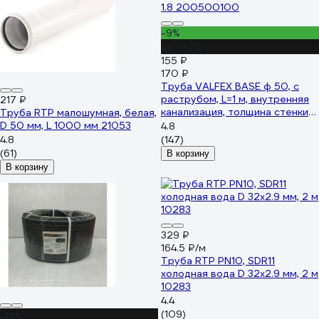
-9%
до -32%
155 ₽
170 ₽
Труба VALFEX BASE ф 50, с
раструбом, L=1 м, внутренняя
217 ₽
канализация, толщина стенки
Труба RTP малошумная, белая,
1.8 200500100
D 50 мм, L 1000 мм 21053
4.8
4.8
(147)
(61)
В корзину
В корзину
329 ₽
164.5 ₽/м
Труба RTP PN10, SDR11
холодная вода D 32х2.9 мм, 2 м
10283
4.4
(109)
-19%