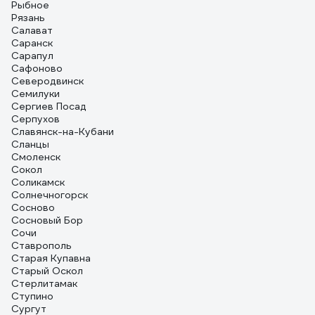
Рыбное
Рязань
Салават
Саранск
Сарапул
Сафоново
Северодвинск
Семилуки
Сергиев Посад
Серпухов
Славянск-на-Кубани
Сланцы
Смоленск
Сокол
Соликамск
Солнечногорск
Сосново
Сосновый Бор
Сочи
Ставрополь
Старая Купавна
Старый Оскол
Стерлитамак
Ступино
Сургут