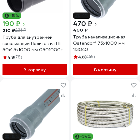
-18%
-4%
190 ₽
470 ₽
490 ₽
210 ₽
231 ₽
Труба канализационная
Труба для внутренней
Ostendorf 75х1000 мм
канализации Политэк из ПП
113040
50х1.5х1000 мм 0501000т
4.8
(445)
4.9
(78)
В корзину
В корзину
-15%
-34%