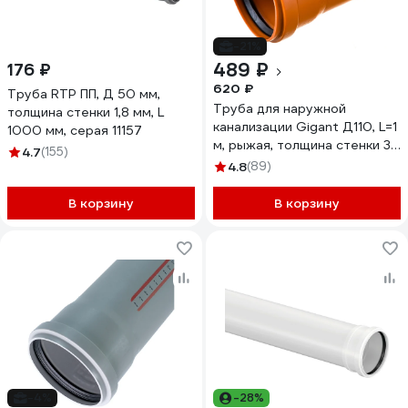
-21%
489 ₽
176 ₽
620 ₽
Труба RTP ПП, Д 50 мм,
Труба для наружной
толщина стенки 1,8 мм, L
канализации Gigant Д110, L=1
1000 мм, серая 11157
м, рыжая, толщина стенки 3.4
4.7
(155)
мм, класс жесткости SN 4
4.8
(89)
GSG-27
В корзину
В корзину
-4%
-28%