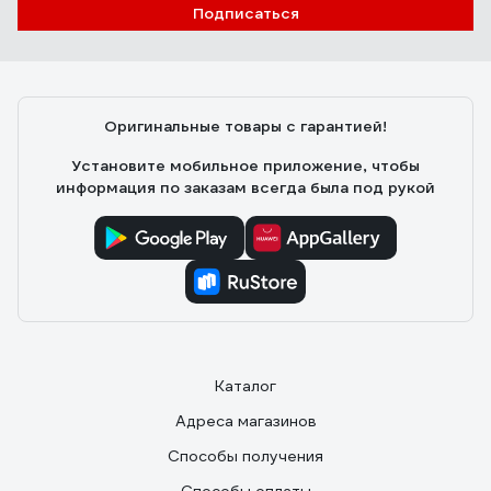
Подписаться
Николай
07.02.2024
Нормальный сильфонный шланг. Есть косяки с
неровностью обрезки, но на эксплуатацию это не
Оригинальные товары с гарантией!
влияет. Кстати, уязвимое место этого шланга -
прокладки, здесь они особые т-образные. Взял в
Установите мобильное приложение, чтобы
запас себе силиконовые прокладки для гаек
информация по заказам всегда была под рукой
Stahlmann 1/2, они есть в каталоге ВсеИнструменты,
ничем не отличаются от комплектных.
Каталог
Адреса магазинов
Способы получения