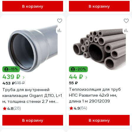
В корзину
В корзину
-15%
-20%
439 ₽
44 ₽
55 ₽
453 ₽
516 ₽
Теплоизоляция для труб
Труба для внутренней
НПС Развитие 42x9 мм,
канализации Gigant Д110, L=1
длина 1 м 29012039
м, толщина стенки 2.7 мм
GSG-25
4.9
(64)
4.8
(26)
В корзину
В корзину