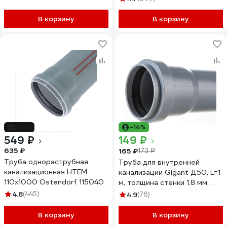
В корзину
В корзину
-14%
-14%
549 ₽
149 ₽
635 ₽
165 ₽
173 ₽
Труба однораструбная
Труба для внутренней
канализационная HTEM
канализации Gigant Д50, L=1
110х1000 Ostendorf 115040
м, толщина стенки 1.8 мм
GSG-22
4.8
(445)
4.9
(76)
В корзину
В корзину