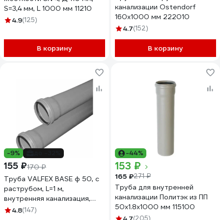
канализации Ostendorf
S=3,4 мм, L 1000 мм 11210
160х1000 мм 222010
4.9
(125)
4.7
(152)
В корзину
В корзину
-9%
до -32%
-44%
153 ₽
155 ₽
170 ₽
165 ₽
271 ₽
Труба VALFEX BASE ф 50, с
Труба для внутренней
раструбом, L=1 м,
канализации Политэк из ПП
внутренняя канализация,
50х1.8х1000 мм 115100
толщина стенки 1.8
4.8
(147)
200500100
4.7
(205)