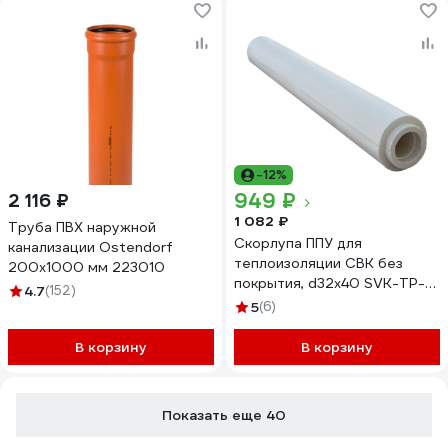
-12%
949 ₽
2 116 ₽
1 082 ₽
Труба ПВХ наружной
Скорлупа ППУ для
канализации Ostendorf
теплоизоляции СВК без
200х1000 мм 223010
покрытия, d32x40 SVK-TP-
4.7
(152)
307 Н0000021477
5
(6)
В корзину
В корзину
Показать еще 40