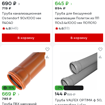
690 ₽
645 ₽
719 ₽
894 ₽
Труба канализационная
Труба для бесшумной
Ostendorf 90х1000 мм
канализации Политэк из ПП
114040
110х3.4х1000 мм 11011010
4.8
(445)
4.6
(83)
В корзину
В корзину
-15%
-7%
до -26%
669 ₽
144 ₽
155 ₽
785 ₽
Труба VALFEX OPTIMA ф 50,
Труба ПВХ наружной
с раструбом, L=1 м,