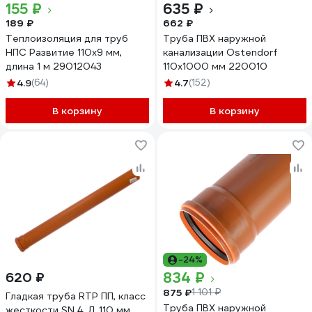
155 ₽
635 ₽
189 ₽
662 ₽
Теплоизоляция для труб
Труба ПВХ наружной
НПС Развитие 110x9 мм,
канализации Ostendorf
длина 1 м 29012043
110х1000 мм 220010
4.9
(64)
4.7
(152)
В корзину
В корзину
-24%
834 ₽
620 ₽
875 ₽
1 101 ₽
Гладкая труба RTP ПП, класс
Труба ПВХ наружной
жесткости SN 4, Д 110 мм,