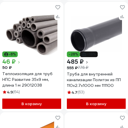
-8%
-28%
-38%
46 ₽
485 ₽
50 ₽
555 ₽
776 ₽
Теплоизоляция для труб
Труба для внутренней
НПС Развитие 35x9 мм,
канализации Политэк из ПП
длина 1 м 29012038
110х2.7х1000 мм 111100
4.9
(64)
4.7
(63)
В корзину
В корзину