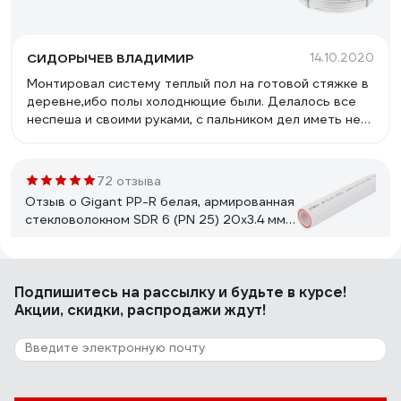
СИДОРЫЧЕВ ВЛАДИМИР
14.10.2020
Монтировал систему теплый пол на готовой стяжке в
деревне,ибо полы холоднющие были. Делалось все
неспеша и своими руками, с пальником дел иметь не
хотел и был выбран металлопластик 16мм. Через
фитинги подключал прямо к коллекторам теплого
пола.При такой раскладке как на фото 100 метровой
72 отзыва
бухты хватило на 70 кв.м. еще метров 15 осталось.
Отзыв о Gigant PP-R белая, армированная
Отличный металлопластик по соотношению цена-
стекловолокном SDR 6 (PN 25) 20x3.4 мм,
качество.
2 м
Андрей С.
05.06.2024
Подпишитесь
на рассылку
и будьте в курсе!
Труба стандартного качества
Акции, скидки, распродажи ждут!
11 отзывов
Отзыв о Kofulso с 2-мя прокладками и
гайками 1/2"