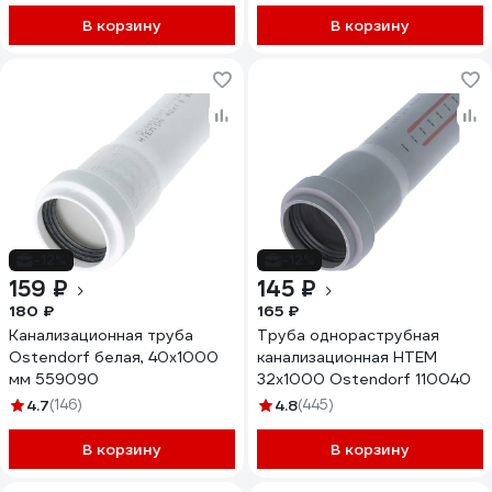
В корзину
В корзину
-12%
-12%
159 ₽
145 ₽
180 ₽
165 ₽
Канализационная труба
Труба однораструбная
Ostendorf белая, 40x1000
канализационная HTEM
мм 559090
32х1000 Ostendorf 110040
4.7
(146)
4.8
(445)
В корзину
В корзину