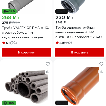
-32%
-7%
268 ₽
230 ₽
248 ₽
275 ₽
393 ₽
Труба однораструбная
Труба VALFEX OPTIMA ф110,
канализационная HTEM
с раструбом, L=1 м,
50х1000 Ostendorf 112040
внутренняя канализация,
толщина стенки 2.2
4.8
(445)
4.8
(92)
211100100
В корзину
В корзину
-18%
-4%