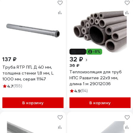
-11%
-8%
32 ₽
137 ₽
36 ₽
Труба RTP ПП, Д 40 мм,
Теплоизоляция для труб
толщина стенки 1,8 мм, L
НПС Развитие 22x9 мм,
1000 мм, серая 11147
длина 1 м 29012036
4.7
(155)
4.9
(64)
В корзину
В корзину