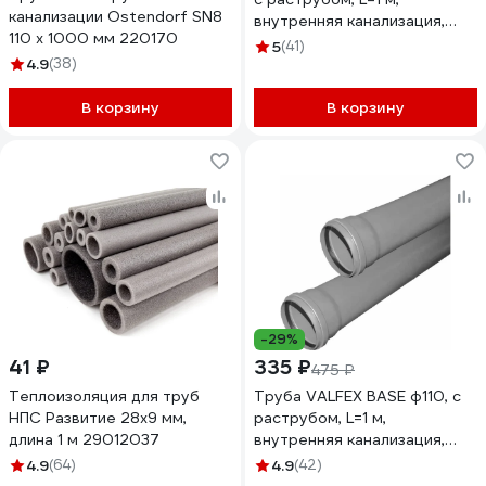
канализации Ostendorf SN8
внутренняя канализация,
110 х 1000 мм 220170
толщина стенки 1.5
5
(41)
4.9
(38)
220500100
В корзину
В корзину
-29%
41 ₽
335 ₽
475 ₽
Теплоизоляция для труб
Труба VALFEX BASE ф110, с
НПС Развитие 28x9 мм,
раструбом, L=1 м,
длина 1 м 29012037
внутренняя канализация,
толщина стенки 2.7
4.9
(64)
4.9
(42)
201100100