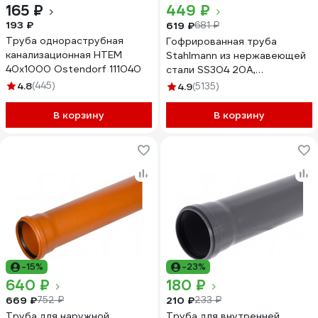
165 ₽
449 ₽
193 ₽
619 ₽
681 ₽
Труба однораструбная
Гофрированная труба
канализационная HTEM
Stahlmann из нержавеющей
40х1000 Ostendorf 111040
стали SS304 20А,
отожженная, 1 м 2238908
4.8
(445)
4.9
(5135)
В корзину
В корзину
-15%
-23%
640 ₽
180 ₽
669 ₽
210 ₽
752 ₽
233 ₽
Труба для наружной
Труба для внутренней