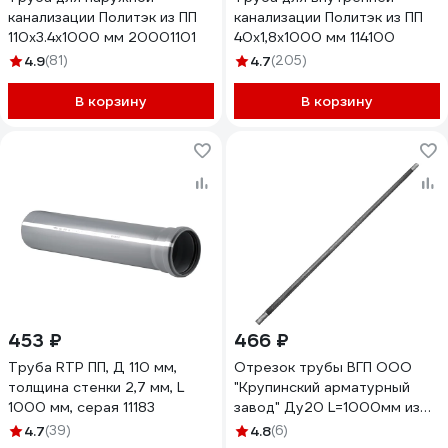
канализации Политэк из ПП
канализации Политэк из ПП
110х3.4х1000 мм 20001101
40х1,8х1000 мм 114100
4.9
(81)
4.7
(205)
В корзину
В корзину
453 ₽
466 ₽
Труба RTP ПП, Д 110 мм,
Отрезок трубы ВГП ООО
толщина стенки 2,7 мм, L
"Крупинский арматурный
1000 мм, серая 11183
завод" Ду20 L=1000мм из
труб ГОСТ 3262-75 КАЗ
4.7
(39)
4.8
(6)
127-1631