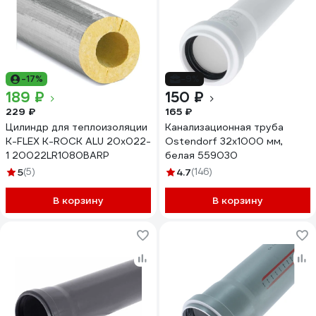
-17%
-9%
189 ₽
150 ₽
229 ₽
165 ₽
Цилиндр для теплоизоляции
Канализационная труба
K-FLEX K-ROCK ALU 20x022-
Ostendorf 32х1000 мм,
1 20022LR1080BARP
белая 559030
5
(5)
4.7
(146)
В корзину
В корзину