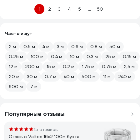
1
2
3
4
5
...
50
Часто ищут
2 м
0.5 м
4 м
3 м
0.6 м
0.8 м
50 м
0.25 м
100 м
0.4 м
10 м
0.3 м
25 м
0.15 м
12 м
200 м
15 м
0.2 м
1.75 м
0.75 м
2,5 м
20 м
30 м
0.7 м
40 м
500 м
11 м
240 м
600 м
7 м
Популярные отзывы
15 отзывов
Отзыв о Valtec 16x2 100м бухта