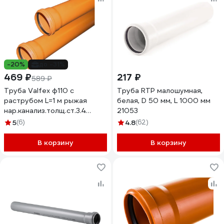
-20%
до -31%
469 ₽
217 ₽
589 ₽
Труба Valfex ф110 с
Труба RTP малошумная,
раструбом L=1 м рыжая
белая, D 50 мм, L 1000 мм
нар.канализ.толщ.ст.3.4
21053
301100100
5
(6)
4.8
(62)
В корзину
В корзину