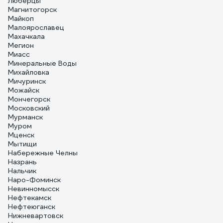
Люберцы
Магнитогорск
Майкоп
Малоярославец
Махачкала
Мегион
Миасс
Минеральные Воды
Михайловка
Мичуринск
Можайск
Мончегорск
Московский
Мурманск
Муром
Мценск
Мытищи
Набережные Челны
Назрань
Нальчик
Наро-Фоминск
Невинномысск
Нефтекамск
Нефтеюганск
Нижневартовск