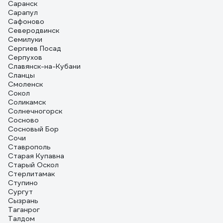
Саранск
Сарапул
Сафоново
Северодвинск
Семилуки
Сергиев Посад
Серпухов
Славянск-на-Кубани
Сланцы
Смоленск
Сокол
Соликамск
Солнечногорск
Сосново
Сосновый Бор
Сочи
Ставрополь
Старая Купавна
Старый Оскол
Стерлитамак
Ступино
Сургут
Сызрань
Таганрог
Талдом