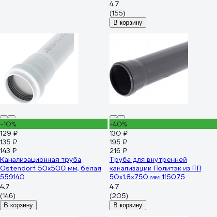
4.7
(155)
В корзину
-10%
-40%
129 ₽
130 ₽
135 ₽
195 ₽
143 ₽
216 ₽
Канализационная труба
Труба для внутренней
Ostendorf 50х500 мм, белая
канализации Политэк из ПП
559140
50х1.8х750 мм 115075
4.7
4.7
(146)
(205)
В корзину
В корзину