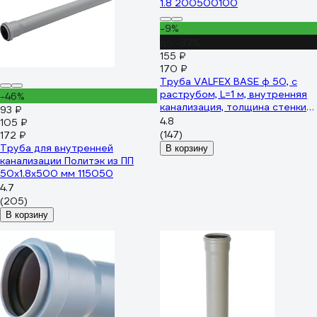
-9%
до -32%
155 ₽
170 ₽
Труба VALFEX BASE ф 50, с
раструбом, L=1 м, внутренняя
-46%
канализация, толщина стенки
93 ₽
1.8 200500100
4.8
105 ₽
(147)
172 ₽
Труба для внутренней
В корзину
канализации Политэк из ПП
50х1.8х500 мм 115050
4.7
(205)
В корзину