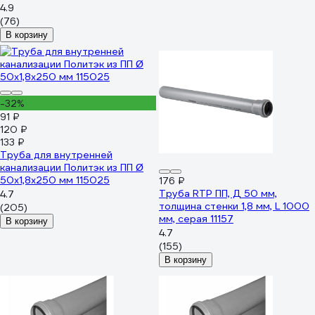
4.9
(76)
В корзину
-32%
91 ₽
120 ₽
133 ₽
Труба для внутренней
канализации Политэк из ПП Ø
50x1,8x250 мм 115025
176 ₽
Труба RTP ПП, Д 50 мм,
4.7
толщина стенки 1,8 мм, L 1000
(205)
мм, серая 11157
В корзину
4.7
(155)
В корзину