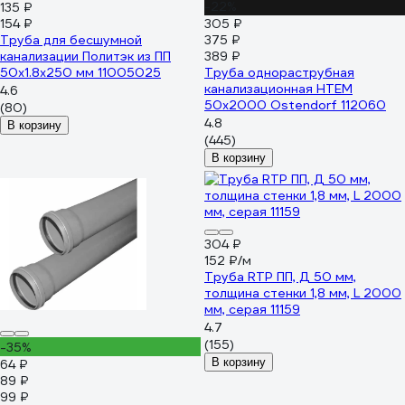
-22%
135 ₽
154 ₽
305 ₽
Труба для бесшумной
375 ₽
канализации Политэк из ПП
389 ₽
50х1.8х250 мм 11005025
Труба однораструбная
канализационная HTEM
4.6
50х2000 Ostendorf 112060
(80)
4.8
В корзину
(445)
В корзину
304 ₽
152 ₽/м
Труба RTP ПП, Д 50 мм,
толщина стенки 1,8 мм, L 2000
мм, серая 11159
4.7
(155)
-35%
В корзину
64 ₽
89 ₽
99 ₽