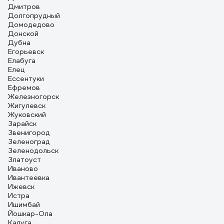
Дмитров
Долгопрудный
Домодедово
Донской
Дубна
Егорьевск
Елабуга
Елец
Ессентуки
Ефремов
Железногорск
Жигулевск
Жуковский
Зарайск
Звенигород
Зеленоград
Зеленодольск
Златоуст
Иваново
Ивантеевка
Ижевск
Истра
Ишимбай
Йошкар-Ола
Калуга