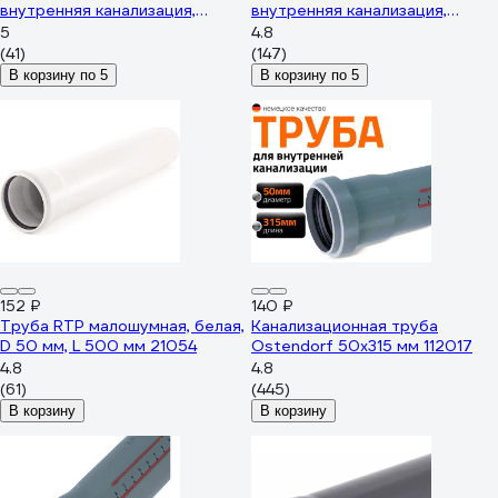
внутренняя канализация,
внутренняя канализация,
толщина стенки 1.5
толщина стенки 1.8
5
4.8
220500050
200500025
(41)
(147)
В корзину по 5
В корзину по 5
152 ₽
140 ₽
Труба RTP малошумная, белая,
Канализационная труба
D 50 мм, L 500 мм 21054
Ostendorf 50х315 мм 112017
4.8
4.8
(61)
(445)
В корзину
В корзину