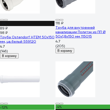
116 ₽
-9%
Труба для внутренней
89 ₽
канализации Политэк из ПП Ø
98 ₽
50x1,8x150 мм 115015
Труба Ostendorf HTEM 50x150
4.7
мм, цв.белый 559120
(205)
4.7
(146)
В корзину
В корзину
-4%
-12%