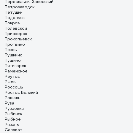
Переславль-Залесский
Петрозаводск
Петушки
Подольск
Покров
Полевской
Приозерск
Прокопьевск
Протвино
Псков
Пушкино
Пущино
Пятигорск
Раменское
Реутов
Ржев
Россошь
Ростов Великий
Рошаль
Руза
Рузаевка
Рыбинск
Рыбное
Рязань
Салават