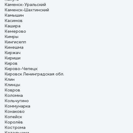
Каменск-Уральский
Каменск-Шахтинский
Камышин
Касимов
Кашира
Кемерово
Кимры
Кингисепп
Кинешма
Киржач
Кириши
Киров
Кирово-Чепецк
Кировск Ленинградская обл.
Клин
Клинцы
Ковров
Коломна
Кольчугино
Коммунарка
Конаково
Копейск
Королёв
Кострома
Котельники