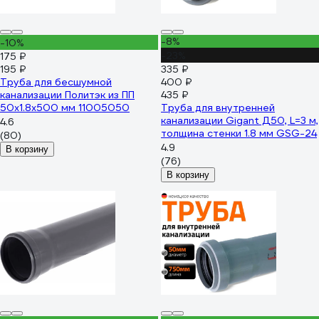
-8%
-10%
-23%
175 ₽
195 ₽
335 ₽
Труба для бесшумной
400 ₽
канализации Политэк из ПП
435 ₽
50х1.8х500 мм 11005050
Труба для внутренней
канализации Gigant Д50, L=3 м,
4.6
толщина стенки 1.8 мм GSG-24
(80)
4.9
В корзину
(76)
В корзину