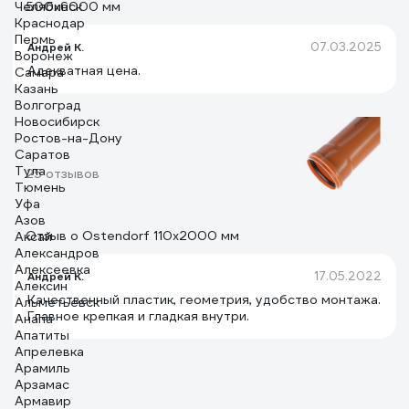
Челябинск
500x6000 мм
Краснодар
Пермь
07.03.2025
Андрей К.
Воронеж
Адекватная цена.
Самара
Казань
Волгоград
Новосибирск
Ростов-на-Дону
Саратов
Тула
25 отзывов
Тюмень
Уфа
Азов
Отзыв о Ostendorf 110х2000 мм
Аксай
Александров
Алексеевка
17.05.2022
Андрей К.
Алексин
Качественный пластик, геометрия, удобство монтажа.
Альметьевск
Главное крепкая и гладкая внутри.
Анапа
Апатиты
Апрелевка
Арамиль
Арзамас
Армавир