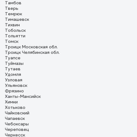
Тамбов
Тверь
Темрюк
Тимашевск
Тихвин
Тобольск
Тольятти
Томск
Троицк Московская обл.
Троицк Челябинская обл.
Туапсе
Туймазы
Тутаев
Удомля
Узловая
Ульяновск
Фрязино
Ханты-Мансийск
Химки
Хотьково
Чайковский
Чапаевск
Чебоксары
Череповец
Черкесск