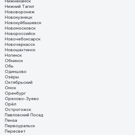
Нижнекамск
Нижний Тагил
Нововоронеж
Новокузнецк
Новокуйбышевск
Новомосковск
Новороссийск
Новочебоксарск
Новочеркасск
Новошахтинск
Ногинск
Обнинск
Обь
Одинцово
Озёры
Октябрьский
Омск
Оренбург
Орехово-Зуево
Орёл
Острогожск
Павловский Посад
Пенза
Первоуральск
Пересвет