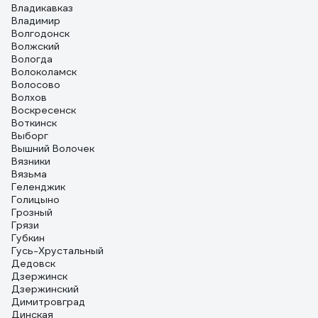
Владикавказ
Владимир
Волгодонск
Волжский
Вологда
Волоколамск
Волосово
Волхов
Воскресенск
Воткинск
Выборг
Вышний Волочек
Вязники
Вязьма
Геленджик
Голицыно
Грозный
Грязи
Губкин
Гусь-Хрустальный
Дедовск
Дзержинск
Дзержинский
Димитровград
Динская