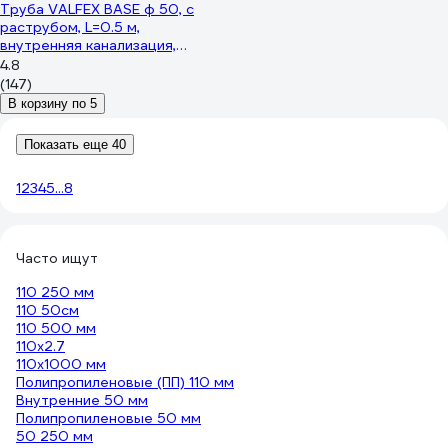
Труба VALFEX BASE ф 50, с
раструбом, L=0.5 м,
внутренняя канализация,
толщина стенки 1.8
4.8
200500050
(147)
В корзину по 5
Показать еще 40
1
2
3
4
5
...
8
Часто ищут
110 250 мм
110 50см
110 500 мм
110х2.7
110х1000 мм
Полипропиленовые (ПП) 110 мм
Внутренние 50 мм
Полипропиленовые 50 мм
50 250 мм