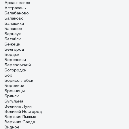
Архангельск
Астрахань
Балабаново
Балаково
Балашиха
Балашов
Барнаул
Батайск
Бежецк
Белгород
Бердск
Березники
Березовский
Богородск
Бор
Борисоглебск
Боровичи
Бронницы
Брянск
Бугульма
Великие Луки
Великий Новгород
Верхняя Пышма
Верхняя Салда
Видное