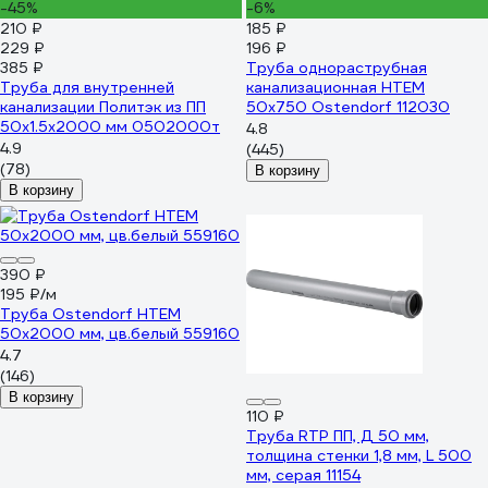
-45%
-6%
210 ₽
185 ₽
229 ₽
196 ₽
385 ₽
Труба однораструбная
Труба для внутренней
канализационная HTEM
канализации Политэк из ПП
50х750 Ostendorf 112030
50х1.5х2000 мм 0502000т
4.8
4.9
(445)
(78)
В корзину
В корзину
390 ₽
195 ₽/м
Труба Ostendorf HTEM
50x2000 мм, цв.белый 559160
4.7
(146)
В корзину
110 ₽
Труба RTP ПП, Д 50 мм,
толщина стенки 1,8 мм, L 500
мм, серая 11154