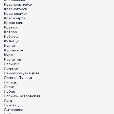
Красноармейск
Красногорск
Краснокамск
Красноярск
Кропоткин
Крымск
Кстово
Кубинка
Кузнецк
Курган
Куровское
Курск
Курчатов
Лабинск
Лакинск
Ленинск-Кузнецкий
Ликино-Дулево
Липецк
Лиски
Лобня
Лосино-Петровский
Луга
Луховицы
Лыткарино