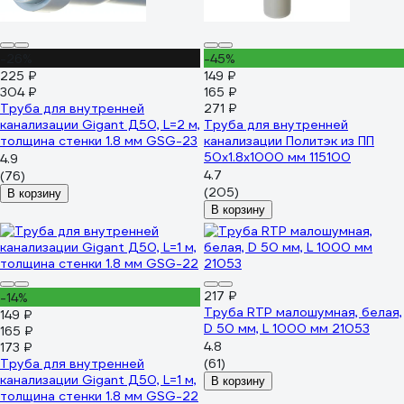
-26%
-45%
225 ₽
149 ₽
304 ₽
165 ₽
Труба для внутренней
271 ₽
канализации Gigant Д50, L=2 м,
Труба для внутренней
толщина стенки 1.8 мм GSG-23
канализации Политэк из ПП
50х1.8х1000 мм 115100
4.9
4.7
(76)
(205)
В корзину
В корзину
217 ₽
-14%
Труба RTP малошумная, белая,
149 ₽
D 50 мм, L 1000 мм 21053
165 ₽
4.8
173 ₽
Труба для внутренней
(61)
канализации Gigant Д50, L=1 м,
В корзину
толщина стенки 1.8 мм GSG-22