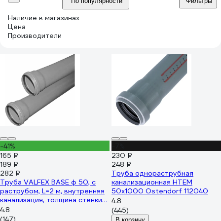
По популярности
Фильтры
Наличие в магазинах
Цена
Производители
-41%
-7%
165 ₽
230 ₽
189 ₽
248 ₽
282 ₽
Труба однораструбная
Труба VALFEX BASE ф 50, с
канализационная HTEM
раструбом, L=2 м, внутренняя
50х1000 Ostendorf 112040
канализация, толщина стенки
4.8
1.8 200500200
4.8
(445)
(147)
В корзину