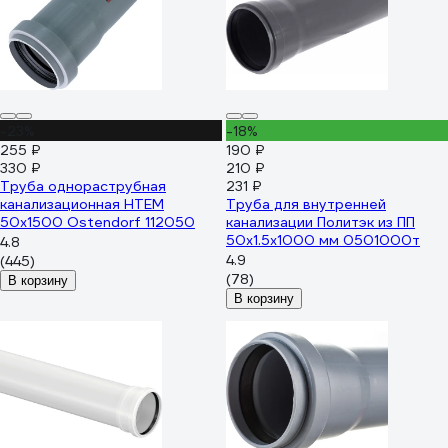
-23%
-18%
255 ₽
190 ₽
330 ₽
210 ₽
Труба однораструбная
231 ₽
канализационная HTEM
Труба для внутренней
50х1500 Ostendorf 112050
канализации Политэк из ПП
50х1.5х1000 мм 0501000т
4.8
4.9
(445)
(78)
В корзину
В корзину