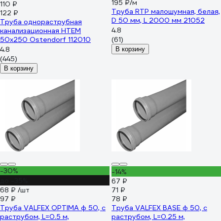
195 ₽/м
110 ₽
Труба RTP малошумная, белая,
122 ₽
D 50 мм, L 2000 мм 21052
Труба однораструбная
4.8
канализационная HTEM
50х250 Ostendorf 112010
(61)
4.8
В корзину
(445)
В корзину
-30%
-14%
до -35%
67 ₽
68 ₽
/шт
71 ₽
97 ₽
78 ₽
Труба VALFEX OPTIMA ф 50, с
Труба VALFEX BASE ф 50, с
раструбом, L=0.5 м,
раструбом, L=0.25 м,