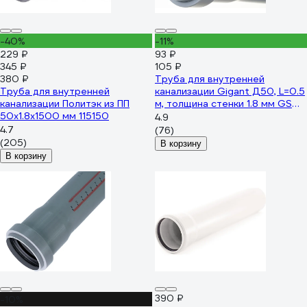
-40%
-11%
229 ₽
93 ₽
345 ₽
105 ₽
380 ₽
Труба для внутренней
Труба для внутренней
канализации Gigant Д50, L=0.5
канализации Политэк из ПП
м, толщина стенки 1.8 мм GSG-
50х1.8х1500 мм 115150
21
4.9
4.7
(76)
(205)
В корзину
В корзину
390 ₽
-10%