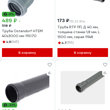
-6%
489 ₽
173 ₽
115.33 ₽/м
518 ₽
Труба RTP ПП, Д 40 мм,
Труба Ostendorf HTEM
толщина стенки 1,8 мм, L
40x3000 мм 111070
1500 мм, серая 11148
4.8
(445)
4.7
(155)
В корзину
В корзину
-33%