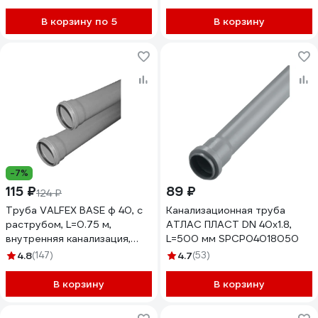
200400150
В корзину по 5
В корзину
-7%
115 ₽
89 ₽
124 ₽
Труба VALFEX BASE ф 40, с
Канализационная труба
раструбом, L=0.75 м,
АТЛАС ПЛАСТ DN 40x1.8,
внутренняя канализация,
L=500 мм SPCP04018050
толщина стенки 1.8
4.8
(147)
4.7
(53)
200400075
В корзину
В корзину