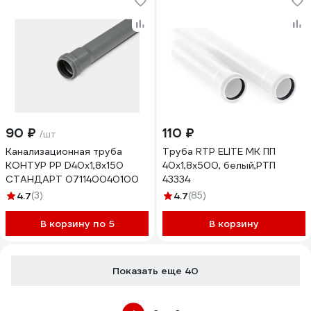
90 ₽
110 ₽
/шт
Канализационная труба
Труба RTP ELITE МК ПП
КОНТУР РР D40x1,8x150
40x1,8x500, белый,РТП
СТАНДАРТ 071140040100
43334
4.7
(3)
4.7
(85)
В корзину по 5
В корзину
Показать еще 40