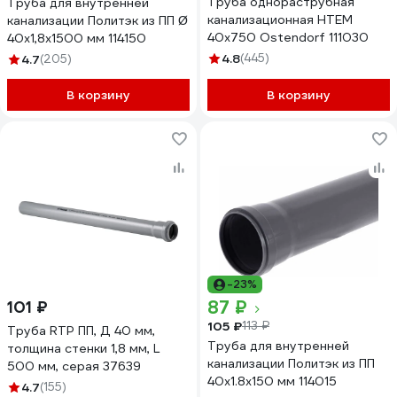
Труба однораструбная
Труба для внутренней
канализационная HTEM
канализации Политэк из ПП Ø
40х750 Ostendorf 111030
40x1,8x1500 мм 114150
4.8
(445)
4.7
(205)
В корзину
В корзину
-23%
87 ₽
101 ₽
105 ₽
113 ₽
Труба RTP ПП, Д 40 мм,
Труба для внутренней
толщина стенки 1,8 мм, L
канализации Политэк из ПП
500 мм, серая 37639
40х1.8х150 мм 114015
4.7
(155)