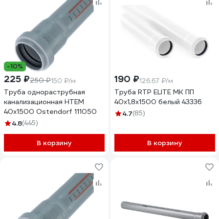
-10%
225 ₽
190 ₽
250 ₽
150 ₽/м
126.67 ₽/м
Труба однораструбная
Труба RTP ELITE МК ПП
канализационная HTEM
40x1,8х1500 белый 43336
40х1500 Ostendorf 111050
4.7
(85)
4.8
(445)
В корзину
В корзину