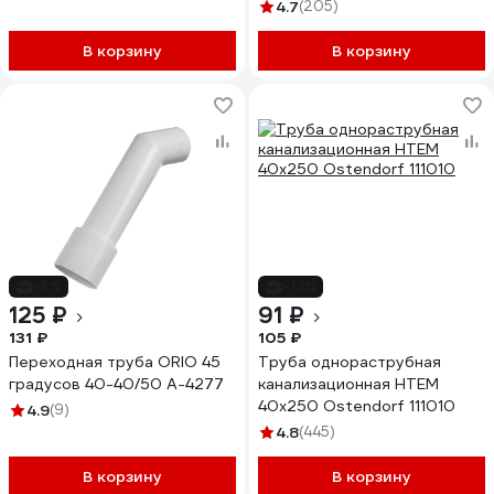
4.7
(205)
В корзину
В корзину
-5%
-13%
125 ₽
91 ₽
131 ₽
105 ₽
Переходная труба ORIO 45
Труба однораструбная
градусов 40-40/50 А-4277
канализационная HTEM
40х250 Ostendorf 111010
4.9
(9)
4.8
(445)
В корзину
В корзину