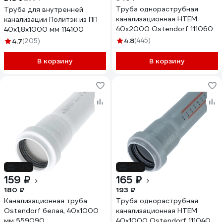
Труба однораструбная
Труба для внутренней
канализационная HTEM
канализации Политэк из ПП
40х2000 Ostendorf 111060
40х1,8х1000 мм 114100
4.8
(445)
4.7
(205)
В корзину
В корзину
-12%
-15%
159 ₽
165 ₽
180 ₽
193 ₽
Канализационная труба
Труба однораструбная
Ostendorf белая, 40x1000
канализационная HTEM
мм 559090
40х1000 Ostendorf 111040