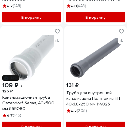
4.7
(146)
4.8
(445)
В корзину
В корзину
-13%
109 ₽
131 ₽
125 ₽
Труба для внутренней
Канализационная труба
канализации Политэк из ПП
Ostendorf белая, 40x500
40х1.8х250 мм 114025
мм 559080
4.7
(205)
4.7
(146)
В корзину
В корзину