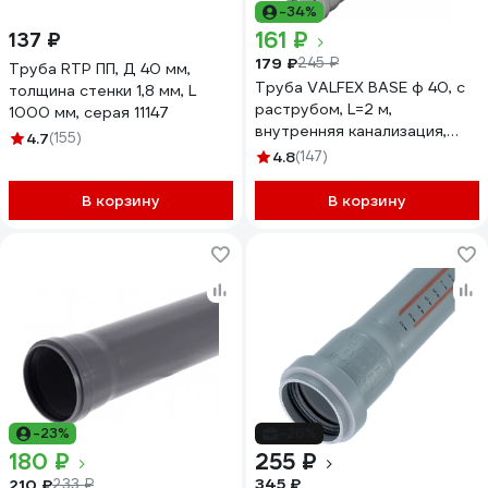
-34%
161 ₽
137 ₽
179 ₽
245 ₽
Труба RTP ПП, Д 40 мм,
Труба VALFEX BASE ф 40, с
толщина стенки 1,8 мм, L
раструбом, L=2 м,
1000 мм, серая 11147
внутренняя канализация,
4.7
(155)
толщина стенки 1.8
4.8
(147)
200400200
В корзину
В корзину
-23%
-26%
180 ₽
255 ₽
345 ₽
210 ₽
233 ₽