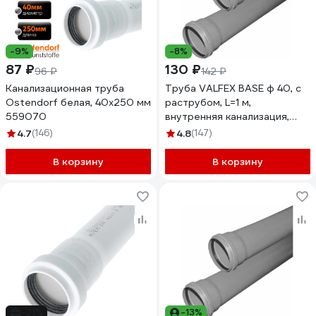
-9%
-8%
87 ₽
130 ₽
96 ₽
142 ₽
Канализационная труба
Труба VALFEX BASE ф 40, с
Ostendorf белая, 40x250 мм
раструбом, L=1 м,
559070
внутренняя канализация,
толщина стенки 1.8
4.7
(146)
4.8
(147)
200400100
В корзину
В корзину
-21%
-13%