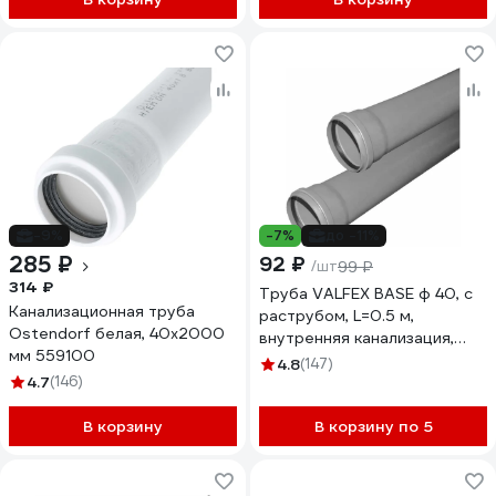
-9%
-7%
до -11%
285 ₽
92 ₽
/шт
99 ₽
314 ₽
Труба VALFEX BASE ф 40, с
Канализационная труба
раструбом, L=0.5 м,
Ostendorf белая, 40x2000
внутренняя канализация,
мм 559100
толщина стенки 1.8
4.8
(147)
4.7
(146)
200400050
В корзину
В корзину по 5