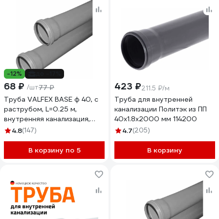
-12%
до -17%
68 ₽
423 ₽
/шт
77 ₽
211.5 ₽/м
Труба VALFEX BASE ф 40, с
Труба для внутренней
раструбом, L=0.25 м,
канализации Политэк из ПП
внутренняя канализация,
40х1.8х2000 мм 114200
толщина стенки 1.8
4.8
(147)
4.7
(205)
200400025
В корзину по 5
В корзину