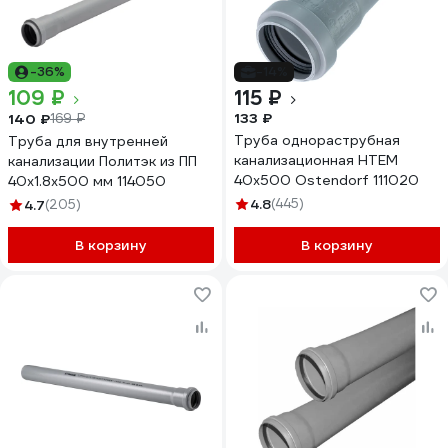
-36%
-14%
109 ₽
115 ₽
133 ₽
140 ₽
169 ₽
Труба однораструбная
Труба для внутренней
канализационная HTEM
канализации Политэк из ПП
40х500 Ostendorf 111020
40х1.8х500 мм 114050
4.8
(445)
4.7
(205)
В корзину
В корзину