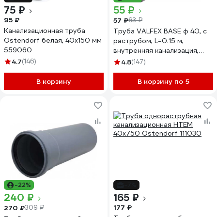
75 ₽
55 ₽
95 ₽
57 ₽
63 ₽
Канализационная труба
Труба VALFEX BASE ф 40, с
Ostendorf белая, 40x150 мм
раструбом, L=0.15 м,
559060
внутренняя канализация,
толщина стенки 1.8
4.7
(146)
4.8
(147)
200400015
В корзину
В корзину по 5
-22%
-7%
240 ₽
165 ₽
177 ₽
270 ₽
309 ₽