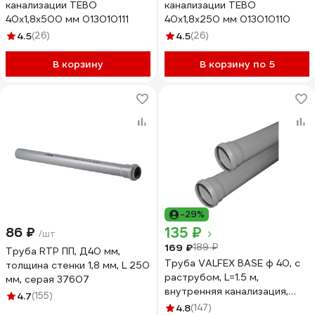
канализации TEBO
канализации TEBO
40x1,8x500 мм 013010111
40x1,8x250 мм 013010110
4.5
(26)
4.5
(26)
В корзину
В корзину по 5
-29%
135 ₽
86 ₽
/шт
169 ₽
189 ₽
Труба RTP ПП, Д40 мм,
Труба VALFEX BASE ф 40, с
толщина стенки 1,8 мм, L 250
раструбом, L=1.5 м,
мм, серая 37607
внутренняя канализация,
4.7
(155)
толщина стенки 1.8
4.8
(147)