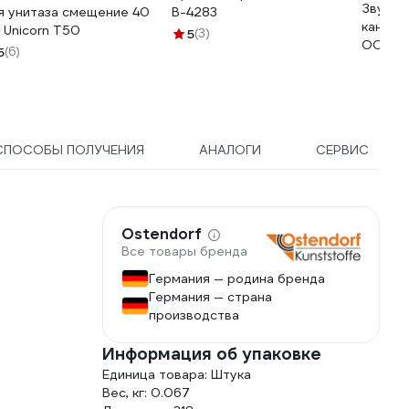
Звукои
я унитаза смещение 40
В-4283
канали
 Unicorn T50
5
(3)
ООО ПК
5
(6)
s0561
СПОСОБЫ ПОЛУЧЕНИЯ
АНАЛОГИ
СЕРВИС
Ostendorf
Все товары бренда
Германия — родина бренда
Германия — страна
производства
Информация об упаковке
Единица товара: Штука
Вес, кг: 0.067