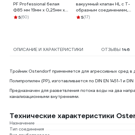
PF Professional белая
вакуумный клапан HL с Т-
Ф85 мм 19мм х 0,25мм х
образным соединением,
15м PF FE 530
DN40, 6/4x1 HL 902T/40
5
(60)
5
(17)
ОПИСАНИЕ И ХАРАКТЕРИСТИКИ
ОТЗЫВЫ
146
Тройник Ostendorf применяется для агрессивных сред в д
Полипропилен (PP), изготавливается по DIN EN 1451-1 и DIN
Предназначен для разветвления потока воды на два напра
канализационными внутренними.
Технические характеристики Oste
Назначение
Тип соединения