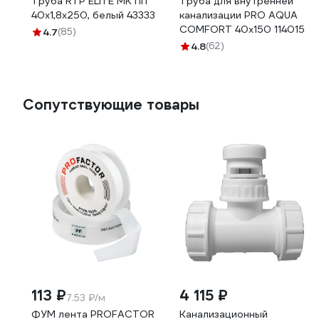
Труба RTP ELITE МК ПП
Труба для внутренней
40x1,8x250, белый 43333
канализации PRO AQUA
COMFORT 40x150 114015
4.7
(85)
4.8
(62)
Сопутствующие товары
113 ₽
4 115 ₽
7.53 ₽/м
ФУМ лента PROFACTOR
Канализационный