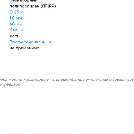
безнапорный
полипропилен (ПП|PP)
0.25 м
1.8 мм
40 мм
белый
есть
Профессиональный
не применимо
лера менять характеристики, внешний вид, комплектацию товара и м
ой офертой