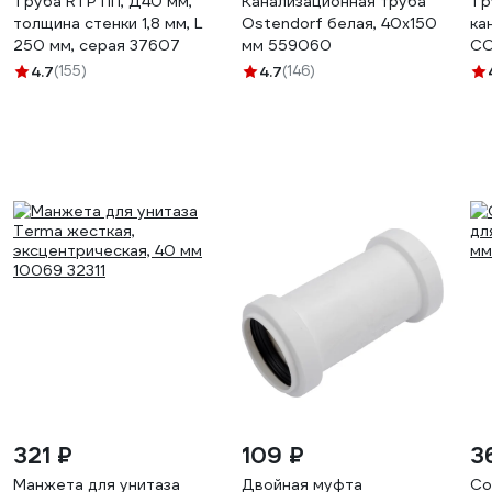
Труба RTP ПП, Д40 мм,
Канализационная труба
Тр
толщина стенки 1,8 мм, L
Ostendorf белая, 40x150
ка
250 мм, серая 37607
мм 559060
CO
4.7
(155)
4.7
(146)
321 ₽
109 ₽
3
Манжета для унитаза
Двойная муфта
Со