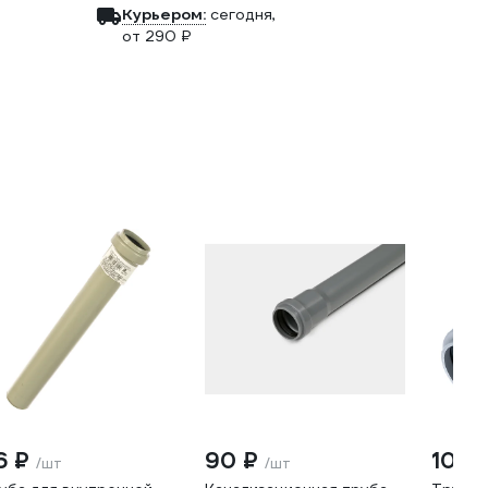
Курьером:
сегодня,
от 290 ₽
6 ₽
90 ₽
105 
/шт
/шт