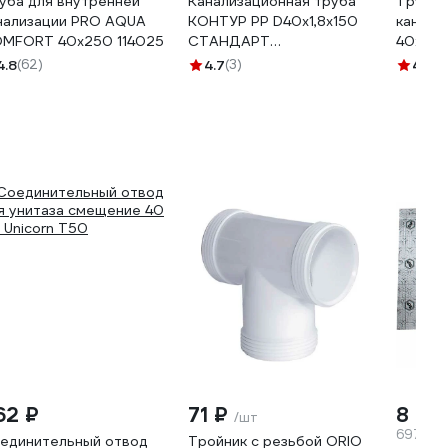
уба для внутренней
Канализационная труба
Труба 
нализации PRO AQUA
КОНТУР РР D40x1,8x150
канали
MFORT 40x250 114025
СТАНДАРТ
40х250
071140040100
4.8
(62)
4.7
(3)
4.8
(4
62 ₽
71 ₽
8 05
/шт
6974.89
единительный отвод
Тройник с резьбой ORIO