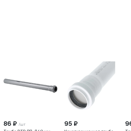
86 ₽
95 ₽
9
/шт