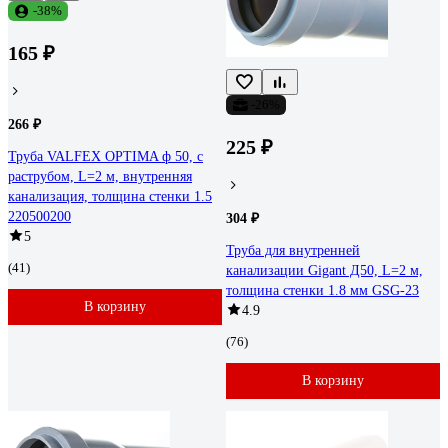
-38%
165 ₽
-26%
266 ₽
225 ₽
Труба VALFEX OPTIMA ф 50, с
раструбом, L=2 м, внутренняя
канализация, толщина стенки 1.5
220500200
304 ₽
5
Труба для внутренней
(41)
канализации Gigant Д50, L=2 м,
толщина стенки 1.8 мм GSG-23
В корзину
4.9
(76)
В корзину