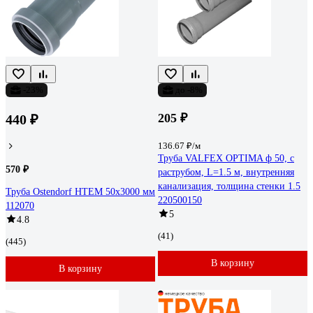
-23%
до -8%
205 ₽
440 ₽
136.67 ₽/м
Труба VALFEX OPTIMA ф 50, с
570 ₽
раструбом, L=1.5 м, внутренняя
канализация, толщина стенки 1.5
Труба Ostendorf HTEM 50х3000 мм
220500150
112070
5
4.8
(41)
(445)
В корзину
В корзину