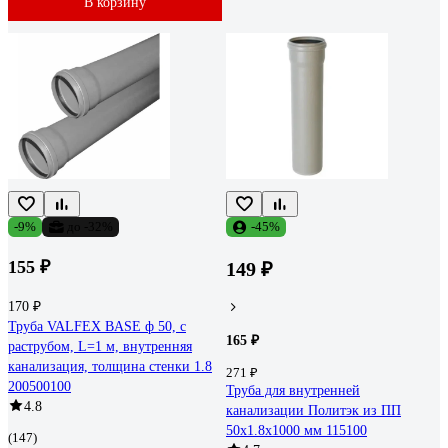
В корзину
-9%
до -32%
-45%
155 ₽
149 ₽
170 ₽
Труба VALFEX BASE ф 50, с
165 ₽
раструбом, L=1 м, внутренняя
канализация, толщина стенки 1.8
271 ₽
200500100
Труба для внутренней
4.8
канализации Политэк из ПП
50х1.8х1000 мм 115100
(147)