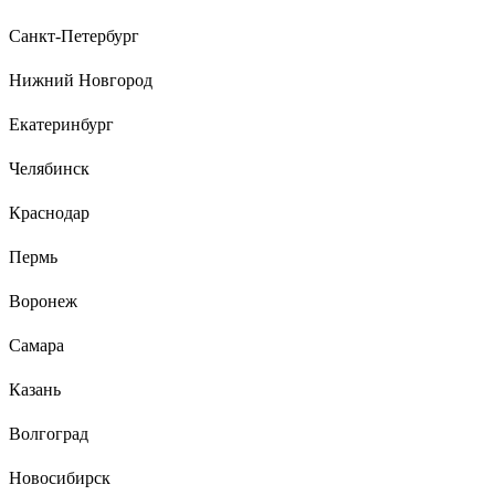
Санкт-Петербург
25 отзывов
Отзыв о Ostendorf 110х2000 мм
Нижний Новгород
Екатеринбург
Андрей К.
17.05.2022
Челябинск
Качественный пластик, геометрия, удобство монтажа.
Главное крепкая и гладкая внутри.
Краснодар
Пермь
Воронеж
Самара
Казань
Волгоград
Новосибирск