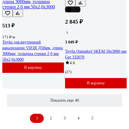
-7%
2 845 ₽
513 ₽
171 ₽/м
Труба для внутренней
3 049 ₽
канализации VIEIR Д50мм, длина
Труба Ostendorf SKEM 50x3000 мм
3000мм, толщина стенки 2,0 мм
Ger 332070
50х2,0х3000
4.6
В корзину
(27)
В корзину
Показать еще 40
1
2
3
4
5