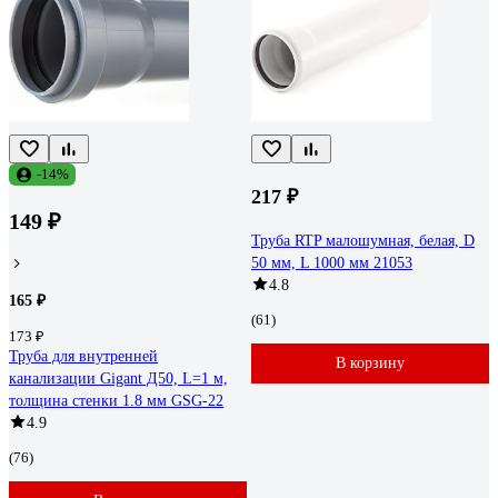
-14%
217 ₽
149 ₽
Труба RTP малошумная, белая, D
50 мм, L 1000 мм 21053
4.8
165 ₽
(61)
173 ₽
Труба для внутренней
В корзину
канализации Gigant Д50, L=1 м,
толщина стенки 1.8 мм GSG-22
4.9
(76)