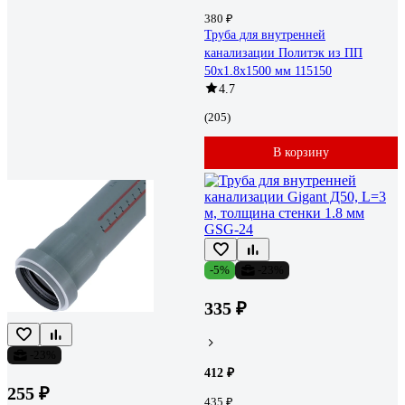
380 ₽
Труба для внутренней
канализации Политэк из ПП
50х1.8х1500 мм 115150
4.7
(205)
В корзину
-5%
-23%
335 ₽
-23%
412 ₽
255 ₽
435 ₽