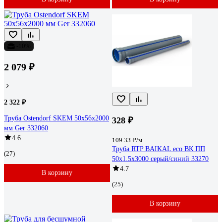
-10%
2 079 ₽
2 322 ₽
Труба Ostendorf SKEM 50х56x2000
328 ₽
мм Ger 332060
4.6
109.33 ₽/м
Труба RTP BAIKAL eco ВК ПП
(27)
50x1.5x3000 серый/синий 33270
4.7
В корзину
(25)
В корзину