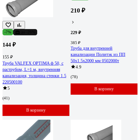
210 ₽
-7%
до -26%
229 ₽
385 ₽
144 ₽
Труба для внутренней
канализации Политэк из ПП
155 ₽
50х1.5х2000 мм 0502000т
Труба VALFEX OPTIMA ф 50, с
4.9
раструбом, L=1 м, внутренняя
канализация, толщина стенки 1.5
(78)
220500100
5
В корзину
(41)
В корзину