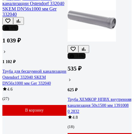
-6%
1 039 ₽
-14%
1 102 ₽
535 ₽
Труба для бесшумной канализации
Ostendorf 332040 SKEM
DN56х1000 мм Ger 332040
4.6
625 ₽
(27)
Труба ХЕМКОР НПВХ внутренняя
канализация 50x1500 мм 1391008
В корзину
0 2832
4.8
(18)