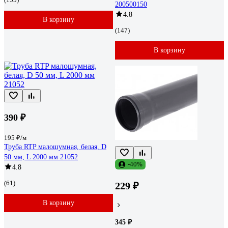
200500150
4.8
В корзину
(147)
В корзину
390 ₽
195 ₽/м
Труба RTP малошумная, белая, D
50 мм, L 2000 мм 21052
-40%
4.8
(61)
229 ₽
В корзину
345 ₽