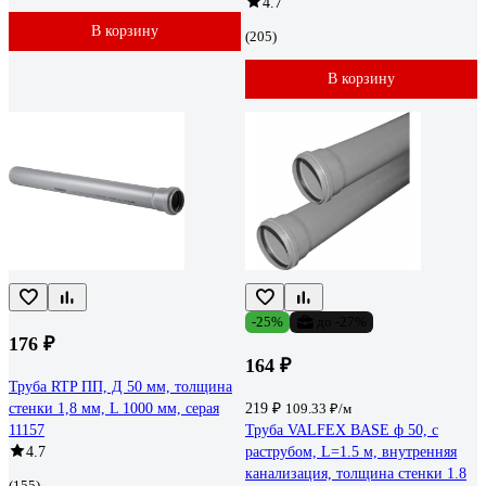
4.7
В корзину
(205)
В корзину
-25%
до -27%
176 ₽
164 ₽
Труба RTP ПП, Д 50 мм, толщина
стенки 1,8 мм, L 1000 мм, серая
219 ₽
109.33 ₽/м
11157
Труба VALFEX BASE ф 50, с
4.7
раструбом, L=1.5 м, внутренняя
канализация, толщина стенки 1.8
(155)