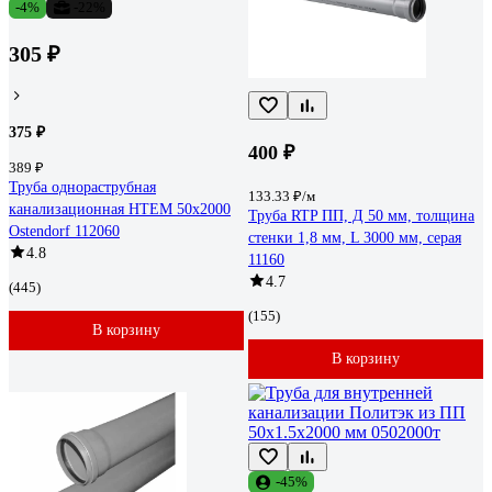
-4%
-22%
305 ₽
375 ₽
400 ₽
389 ₽
Труба однораструбная
133.33 ₽/м
канализационная HTEM 50х2000
Труба RTP ПП, Д 50 мм, толщина
Ostendorf 112060
стенки 1,8 мм, L 3000 мм, серая
4.8
11160
4.7
(445)
(155)
В корзину
В корзину
-45%