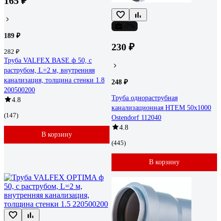
165 ₽
-7%
189 ₽
230 ₽
282 ₽
Труба VALFEX BASE ф 50, с
раструбом, L=2 м, внутренняя
канализация, толщина стенки 1.8
248 ₽
200500200
Труба однораструбная
4.8
канализационная HTEM 50х1000
(147)
Ostendorf 112040
4.8
В корзину
(445)
В корзину