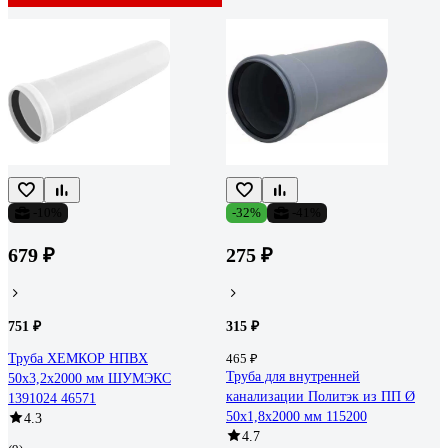
-10%
-32%
-41%
679 ₽
275 ₽
751 ₽
315 ₽
Труба ХЕМКОР НПВХ
465 ₽
Труба для внутренней
50x3,2x2000 мм ШУМЭКС
канализации Политэк из ПП Ø
1391024 46571
50x1,8x2000 мм 115200
4.3
4.7