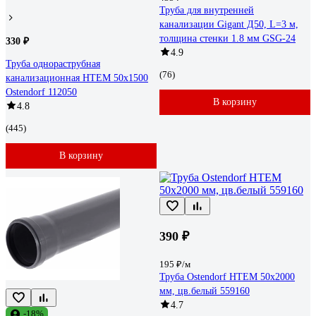
Труба для внутренней
канализации Gigant Д50, L=3 м,
толщина стенки 1.8 мм GSG-24
330 ₽
4.9
Труба однораструбная
(76)
канализационная HTEM 50х1500
Ostendorf 112050
В корзину
4.8
(445)
В корзину
390 ₽
195 ₽/м
Труба Ostendorf HTEM 50x2000
мм, цв.белый 559160
4.7
-18%