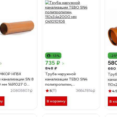
-13%
-25
735 ₽
58
848 ₽
660
ЕМКОР НПВХ
Труба наружной
Труб
 канализации SN 8
канализации TEBO SN4
кана
 мм 1491027 0
полипропилен,
110x
110x3.4x2000 мм
Lm3
5
(11)
20805807
36647814
4.
041010106
ну
В корзину
В к