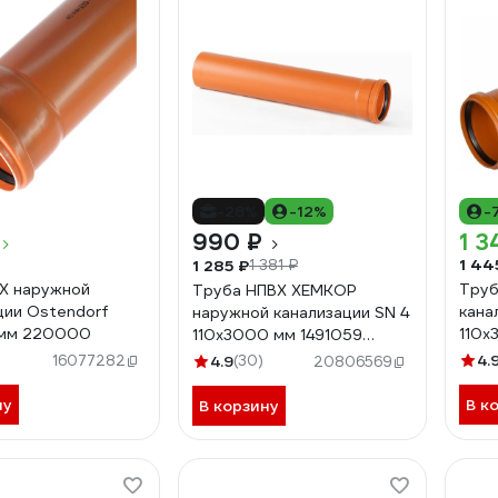
-28%
-12%
-
990 ₽
1 3
1 44
1 285 ₽
1 381 ₽
Х наружной
Труб
Труба НПВХ ХЕМКОР
ции Ostendorf
кана
наружной канализации SN 4
 мм 220000
110х
110x3000 мм 1491059
05984
)
4.
16077282
4.9
(30)
20806569
ну
В к
В корзину