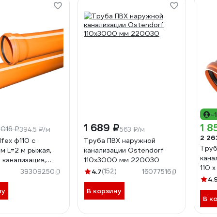
-
1 689 ₽
1 8
 016 ₽
394.5 ₽/м
563 ₽/м
2 26
fex ф110 с
Труба ПВХ наружной
Труб
м L=2 м рыжая,
канализации Ostendorf
кана
 канализация,
110х3000 мм 220030
110 
тенки 3.4 (10)
4.7
(152)
39309250
16077516
00
4.
ну
В корзину
В к