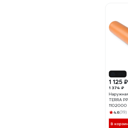
-18%
1 125 ₽
1 374 ₽
Наружна
TERRA PP
1102000
4.6
(39)
В корзи