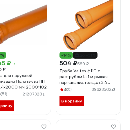
7%
-14%
до -31%
45 ₽
504 ₽
589 ₽
5 ₽
Труба Valfex ф110 с
а для наружной
раструбом L=1 м рыжая
лизации Политэк из ПП
нар.канализ.толщ.ст.3.4
3.4х2000 мм 20001102
301100100
5
(6)
39623502
9
(81)
21207328
В корзину
орзину