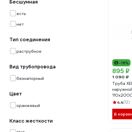
Бесшумная
есть
нет
Тип соединения
раструбное
-18%
Вид трубопровода
895 ₽
1 090 ₽
безнапорный
Труба Х
наружной
Цвет
110x2000
7076
4.4
(12)
оранжевый
В корзи
Класс жесткости