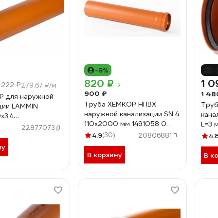
-9%
-
820 ₽
1 0
1 222 ₽
279.67 ₽/м
900 ₽
1 48
Р для наружной
Труба ХЕМКОР НПВХ
Труб
ции LAMMIN
наружной канализации SN 4
кана
x3.4
110x2000 мм 1491058 0
L=3 
003000
22877073
5983
стен
4.9
(30)
20806881
4.
жест
ну
В корзину
В к