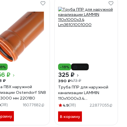
18%
-18%
-31%
56 ₽
325 ₽
3 ₽
390 ₽
473 ₽
а ПВХ наружной
Труба ППР для наружной
лизации Ostendorf SN8
канализации LAMMIN
х 3000 мм 220180
110x1000x3.4
Lm36101001000
9
(38)
16077682
4.9
(38)
22877055
орзину
В корзину