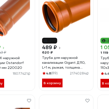
-21%
-
₽
489 ₽
1 0
620 ₽
1 119
143 ₽
Труба для наружной
Х наружной
Труб
канализации Gigant Д110,
ции Ostendorf
нару
L=1 м, рыжая, толщина
0 мм 220020
110x
стенки 3.4 мм, класс
070
4.8
(89)
)
21740284
4.
16077421
жесткости SN 4 GSG-27
В корзину
ну
В к