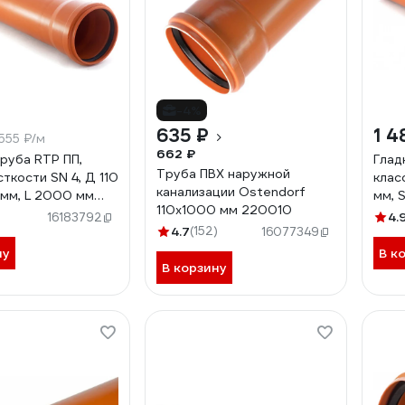
-4%
635 ₽
1 4
555 ₽/м
662 ₽
труба RTP ПП,
Глад
Труба ПВХ наружной
ткости SN 4, Д 110
клас
канализации Ostendorf
 мм, L 2000 мм
мм, 
110х1000 мм 220010
11212
)
4.
16183792
4.7
(152)
16077349
ну
В к
В корзину