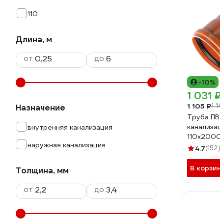
110
Длина, м
от
до
-10%
1 031 
1 105 ₽
1 
Назначение
Труба ПВ
канализа
внутренняя канализация
110х200
наружная канализация
4.7
(152
В корзи
Толщина, мм
от
до