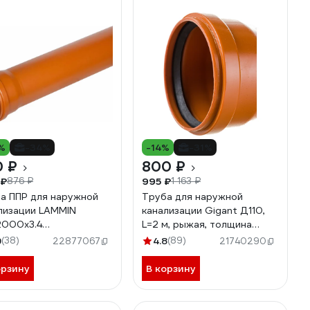
%
-34%
-14%
-31%
0 ₽
800 ₽
 ₽
995 ₽
876 ₽
1 163 ₽
а ППР для наружной
Труба для наружной
лизации LAMMIN
канализации Gigant Д110,
2000x3.4
L=2 м, рыжая, толщина
6101002000
стенки 3.4 мм, класс
9
(38)
4.8
(89)
22877067
21740290
жесткости SN 4 GSG-28
орзину
В корзину