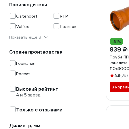
Производители
Ostendorf
RTP
Valfex
Политэк
Показать еще 8
-31%
839 ₽
Страна производства
Труба ПП
канализа
Германия
110x3000
Россия
Lm36101
4.9
(38)
В корзи
Высокий рейтинг
4 и 5 звезд
Только с отзывами
Диаметр, мм