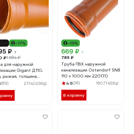
35%
-17%
-15%
95 ₽
669 ₽
785 ₽
0 ₽
1 684 ₽
Труба ПВХ наружной
а для наружной
канализации Ostendorf SN8
лизации Gigant Д110,
110 х 1000 мм 220170
м, рыжая, толщина
ки 3.4 мм, класс
4.9
(38)
8
(89)
16077458
21740296
кости SN 4 GSG-29
В корзину
орзину