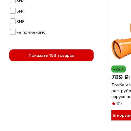
SN2
SN4
SN8
не применимо
Показать 158 товаров
-22%
789 ₽
1
Труба Val
раструбо
наружная
толщина с
1
(1)
3011002
В корзи