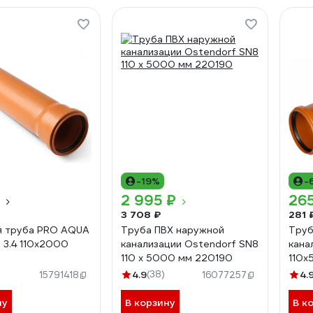
-19%
-
2 995 ₽
265
3 708 ₽
281 
я труба PRO AQUA
Труба ПВХ наружной
Труб
 3.4 110x2000
канализации Ostendorf SN8
кана
110 х 5000 мм 220190
110x
Lm3
4.9
(38)
4.
15791418
16077257
ну
В корзину
В к