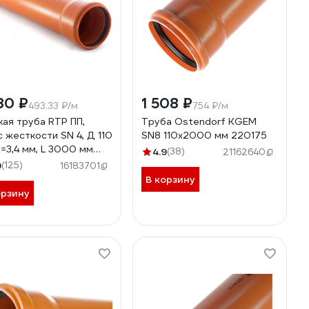
80 ₽
1 508 ₽
493.33 ₽/м
754 ₽/м
кая труба RTP ПП,
Труба Ostendorf KGEM
с жесткости SN 4, Д 110
SN8 110x2000 мм 220175
S=3,4 мм, L 3000 мм
4.9
(38)
21162640
9
(125)
16183701
В корзину
орзину