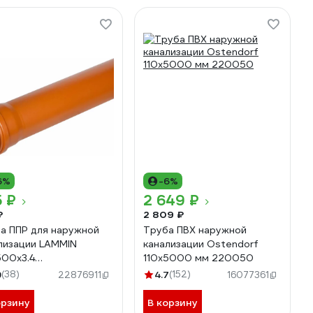
6%
-6%
 ₽
2 649 ₽
₽
2 809 ₽
а ППР для наружной
Труба ПВХ наружной
лизации LAMMIN
канализации Ostendorf
500x3.4
110х5000 мм 220050
6101000500
9
(38)
4.7
(152)
22876911
16077361
орзину
В корзину