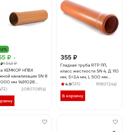
32%
55 ₽
355 ₽
 ₽
1 543 ₽
Гладкая труба RTP ПП,
а ХЕМКОР НПВХ
класс жесткости SN 4, Д 110
жной канализации SN 8
мм, S=3,4 мм, L 500 мм
3000 мм 1491028
11209
4.9
(125)
16183724
77
4
(12)
20807085
В корзину
орзину