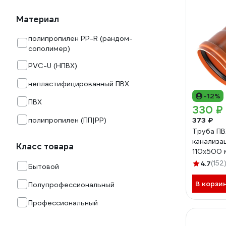
Материал
полипропилен PP-R (рандом-
сополимер)
PVC-U (НПВХ)
непластифицированный ПВХ
-12%
ПВХ
330 ₽
полипропилен (ПП|PP)
373 ₽
Труба ПВ
канализа
Класс товара
110х500
4.7
(152
Бытовой
В корзи
Полупрофессиональный
Профессиональный