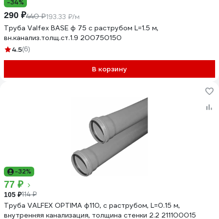
-34%
290 ₽
440 ₽
193.33 ₽/м
Труба Valfex BASE ф 75 с раструбом L=1.5 м,
вн.канализ.толщ.ст.1.9 200750150
4.5
(6)
В корзину
-32%
77 ₽
114 ₽
105 ₽
Труба VALFEX OPTIMA ф110, с раструбом, L=0.15 м,
внутренняя канализация, толщина стенки 2.2 211100015