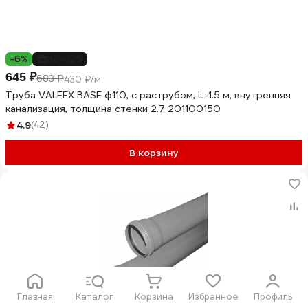
-6%
до -12%
645 ₽
683 ₽
430 ₽/м
Труба VALFEX BASE ф110, с раструбом, L=1.5 м, внутренняя
канализация, толщина стенки 2.7 201100150
4.9
(42)
В корзину
Главная
-32%
Каталог
Корзина
Избранное
Профиль