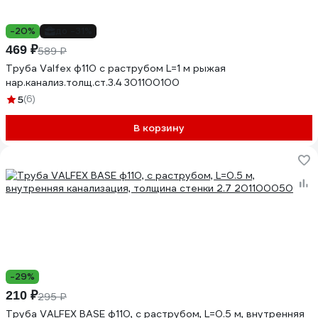
-20%
до -31%
469 ₽
589 ₽
Труба Valfex ф110 с раструбом L=1 м рыжая
нар.канализ.толщ.ст.3.4 301100100
5
(6)
В корзину
-29%
210 ₽
295 ₽
Труба VALFEX BASE ф110, с раструбом, L=0.5 м, внутренняя