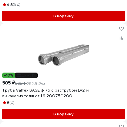
4.8
(92)
В корзину
-10%
до -31%
505 ₽
562 ₽
252.5 ₽/м
Труба Valfex BASE ф 75 с раструбом L=2 м,
вн.канализ.толщ.ст.1.9 200750200
5
(2)
В корзину