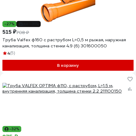
-27%
до -31%
515 ₽
708 ₽
Труба Valfex ф160 с раструбом L=0,5 м рыжая, наружная
канализация, толщина стенки 4.9 (6) 301600050
4
(5)
В корзину
-32%