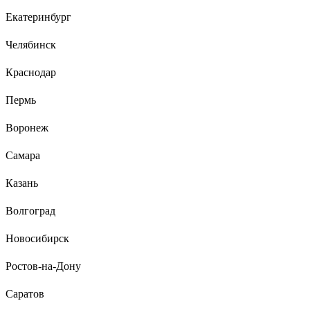
канализация
Екатеринбург
Челябинск
Даниил К.
12.09.2023
Крепкий грибок. Использую слегка не по назначению, для
Краснодар
вентиляции гаража, а не канальи, но работает замечательно.
В 110 трубу входит плотно и крепко
Пермь
Воронеж
Самара
Казань
Волгоград
Новосибирск
Ростов-на-Дону
Саратов