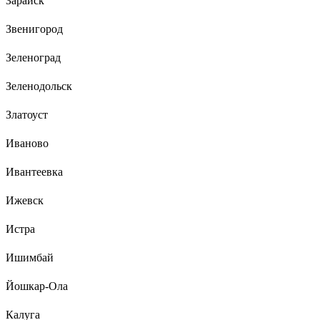
Зарайск
Звенигород
Зеленоград
Зеленодольск
Златоуст
Иваново
Ивантеевка
Ижевск
Истра
Ишимбай
Йошкар-Ола
Калуга