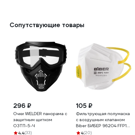
Сопутствующие товары
296 ₽
105 ₽
Очки WELDER панорама с
Фильтрующая полумаска
защитным щитком
с воздушным клапаном
ОЗТП-5-Ч
Biber БИБЕР 96204 FFP1
тов-205897
4.4
(33)
4
(20)