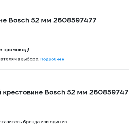
не Bosch 52 мм 2608597477
е промокод!
пателям в выборе.
Подробнее
й крестовине Bosch 52 мм 260859747
ставитель бренда или один из