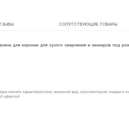
поликарбонат, боковая и
верхняя защита 89155
ТЗЫВЫ
СОПУТСТВУЮЩИЕ ТОВАРЫ
ена для коронки для сухого сверления и зенкеров под роз
лера менять характеристики, внешний вид, комплектацию товара и м
ой офертой