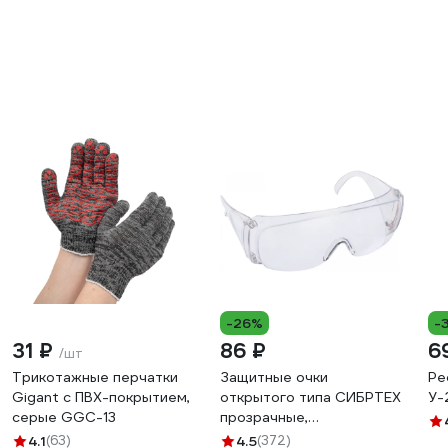
-26%
-
31 ₽
86 ₽
6
/шт
Трикотажные перчатки
Защитные очки
Ре
Gigant с ПВХ-покрытием,
открытого типа СИБРТЕХ
У-
серые GGC-13
прозрачные,
ударопрочный
4.1
(63)
4.5
(372)