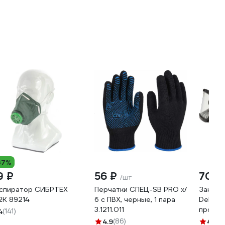
37%
9 ₽
56 ₽
705 
/шт
спиратор СИБРТЕХ
Перчатки СПЕЦ-SB PRO х/
Закрыт
2К 89214
б с ПВХ, черные, 1 пара
Delta 
3.1211.011
прозра
4
(141)
4.9
(86)
4.3
(1