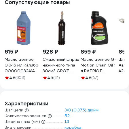
Сопутствующие товары
615 ₽
928 ₽
859 ₽
856
Масло цепное
Смазочный шприц
Масло цепное G-
Шпри
0.946 мл Калибр
нажимного типа
Motion Chain Oil 1
Авто
00000032414
30см3 GROZ
л PATRIOT
4201
GR43100 - G6P
850030700
4.8
(603)
4.3
(21)
4.8
(47)
Характеристики
Шаг цепи
3/8 (0.375) дюйм
Количество звеньев
52
Ширина паза (мм)
1.3
Вид упаковки
коробка