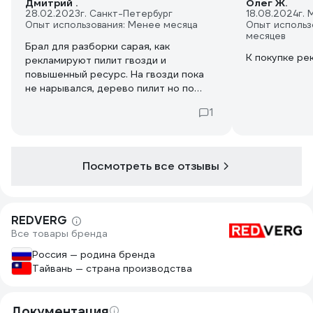
Дмитрий .
Олег Ж.
28.02.2023
г. Санкт-Петербург
18.08.2024
г. 
Опыт использования: Менее месяца
Опыт использ
месяцев
Брал для разборки сарая, как
К покупке ре
рекламируют пилит гвозди и
повышенный ресурс. На гвозди пока
не нарывался, дерево пилит но по
ощущениям цепь от штиля все же
1
бодрее
Посмотреть все отзывы
REDVERG
Все товары бренда
Россия — родина бренда
Тайвань — страна производства
Документация