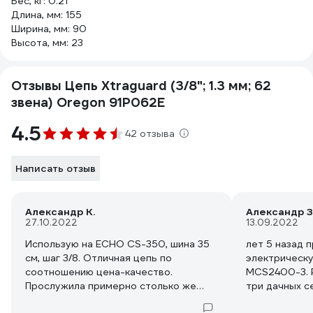
Вес, кг: 0.21
Длина, мм: 155
Ширина, мм: 90
Высота, мм: 23
Отзывы Цепь Xtraguard (3/8"; 1.3 мм; 62
звена) Oregon 91P062E
4.5
42 отзыва
Написать отзыв
Александр К.
Александр З
27.10.2022
13.09.2022
Использую на ECHO CS-350, шина 35
лет 5 назад 
см, шаг 3/8. Отличная цепь по
электрическу
соотношению цена-качество.
MCS2400-3. 
Прослужила примерно столько же
три дачных с
сколько и штатная. До этого покупал
износ. Здесь 