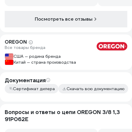
"чем**он" - ужасно быстро тянется,
Были сомнени
даже думал что с пилой что-то не то.
шину. При за
Эта цепочка, несмотря на то что она
созванивался
является "китайским" Oregon, начала
консультаци
Посмотреть все отзывы
тянуться только когда пару раз
благодарност
шаркнул по бетону работая в
"разбирали к
стеснённых условиях. Заточил ручным
делюсь ссылк
OREGON
инструментом, подтянул и продолжил
OREGON
Все товары бренда
работу как с новой.
https://realfo
США — родина бренда
tsepej-orego
Китай — страна производства
В замене шин
Цепь пилит ка
Документация
Сертификат дилера
Скачать всю документацию
Вопросы и ответы о цепи OREGON 3/8 1,3
91P062E