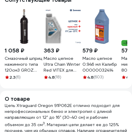
-30
1 058 ₽
363 ₽
579 ₽
576
Смазочный шприц
Масло цепное
Масло цепное
Масл
нажимного типа
Ultra Chain Winter
0.946 мл Калибр
мине
120см3 GROZ
Red VITEX для
00000032414
80W9
GR43101 - G7P
цепных пил 1 л
73/8/
2.3
(6)
4.8
(18)
4.8
(603)
4.
v327501
О товаре
Цепь Xtraguard Oregon 91P062E отлично подходит для
непрофессиональных бензо и электропил с длиной
направляющих от 12" до 16" (30-40 см) и рабочим
3
объемом до 35 см
. Материал цепи делает ее до 125%
прочнее, чем из обычных сплавов. Наличие ограничителей