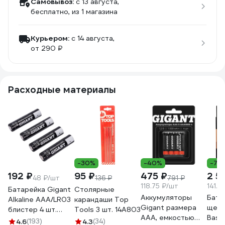
Самовывоз:
c 13 августа,
бесплатно
, из 1 магазина
Курьером:
c 14 августа,
от 290 ₽
Расходные материалы
-30%
-40%
-7%
192 ₽
95 ₽
475 ₽
2 5
48 ₽/шт
136 ₽
791 ₽
118.75 ₽/шт
141.0
Батарейка Gigant
Столярные
Аккумуляторы
Бата
Alkaline ААА/LR03
карандаши Top
Gigant размера
щело
блистер 4 шт.
Tools 3 шт. 14A803
ААA, емкостью
Basi
GBA-3A-4
4.6
(193)
4.3
(34)