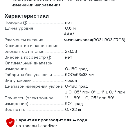
изменении направления
Характеристики
Поверка
нет
Длина уровня
0.6 м
AAA/
Элементы питания
мизинчиковая(R03;LR03;FR03)
Количество и напряжение
элементов питания
2х1.5B
Внесен в госреестр
нет
Оптимальный диапазон
измерения
0-180 град
Габариты без упаковки
600x63x33 мм
Вид упаковки
чехол
Диапазон измерения уклона
0-180 град
± 0, 05° при 0° … 1° ± 0,1° при
Точность (электронное
1° … 89° ± 0, 05° при 89° …
измерение)
90° град
Вес нетто
0.722 кг
Гарантия производителя 4 года
на товары Laserliner