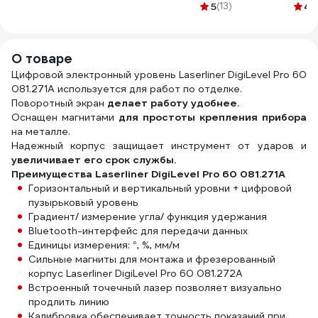
1000 мАч - 4шт.
шт. 
5
(13)
4.
G-AAA1000-4
Б001
RPL
О товаре
Цифровой электронный уровень Laserliner DigiLevel Pro 60
081.271A используется для работ по отделке.
Поворотный экран
делает работу удобнее.
Оснащен магнитами
для простоты крепления прибора
на металле.
Надежный корпус защищает инструмент от ударов и
увеличивает его срок службы.
Преимущества Laserliner DigiLevel Pro 60 081.271A
Горизонтальный и вертикальный уровни + цифровой
пузырьковый уровень
Градиент/ измерение угла/ функция удержания
Bluetooth-интерфейс для передачи данных
Единицы измерения: °, %, мм/м
Сильные магниты для монтажа и фрезерованный
корпус Laserliner DigiLevel Pro 60 081.272A
Встроенный точечный лазер позволяет визуально
продлить линию
Калибровка обеспечивает точность показаний при