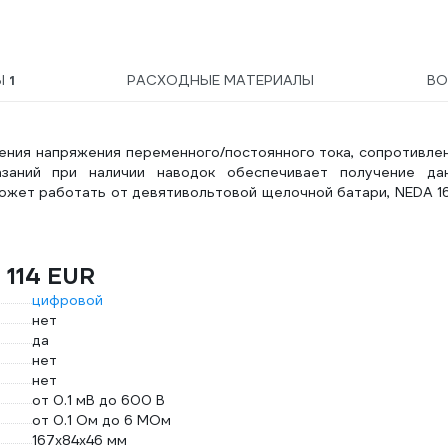
Ы
1
РАСХОДНЫЕ МАТЕРИАЛЫ
ВО
ения напряжения переменного/постоянного тока, сопротивле
заний при наличии наводок обеспечивает получение дан
ожет работать от девятивольтовой щелочной батари, NEDA 1
 114 EUR
цифровой
нет
да
нет
нет
от 0.1 мВ до 600 В
от 0.1 Ом до 6 МОм
167x84x46 мм