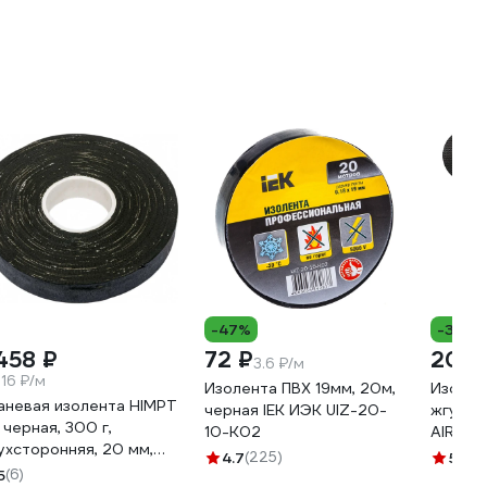
-47%
-37%
 458 ₽
72 ₽
203 
3.6 ₽/м
.16 ₽/м
Изолента ПВХ 19мм, 20м,
Изолен
аневая изолента HIMPT
черная IEK ИЭК UIZ-20-
жгутир
, черная, 300 г,
10-K02
AIRLINE
ухсторонняя, 20 мм,
термос
4.7
(225)
5
(14)
4 мм 00-00008227
5
(6)
полиэс