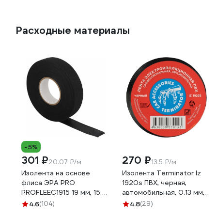
Расходные материалы
-5%
301 ₽
270 ₽
20.07 ₽/м
13.5 ₽/м
Изолента на основе
Изолента Terminator Iz
флиса ЭРА PRO
1920s ПВХ, черная,
PROFLEEC1915 19 мм, 15 м,
автомобильная, 0.13 мм,
0,3 мм, черная Б0057181
19 мм, 20 м 2000251
4.6
(104)
4.8
(29)