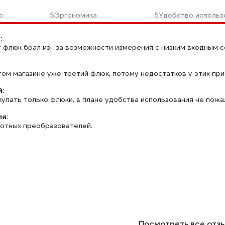
о
5
Эргономика
5
Удобство использ
:
т флюк брал из- за возможности измерения с низким входным 
том магазине уже третий флюк, потому недостатков у этих пр
:
упать только флюки, в плане удобства использования не пожа
ля:
тотных преобразователей.
Посмотреть все отз