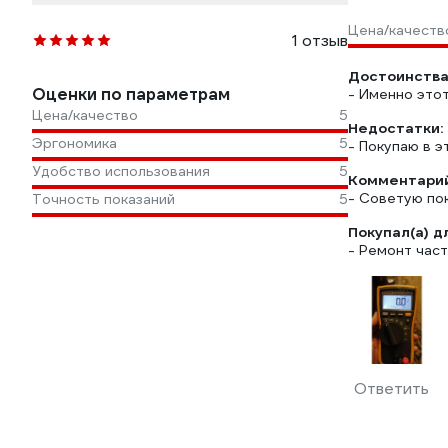
Цена/качеств
1 отзыв
Достоинства
Оценки по параметрам
- Именно это
Цена/качество
5
Недостатки:
Эргономика
5
- Покупаю в э
Удобство использования
5
Комментарий
- Советую пок
Точность показаний
5
Покупал(а) д
- Ремонт час
Ответить