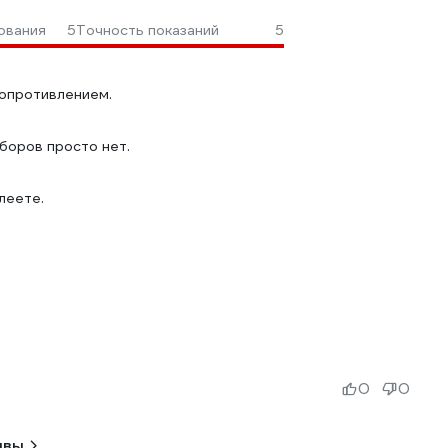
ования
5
Точность показаний
5
сопротивлением.
иборов просто нет.
леете.
0
0
ывы