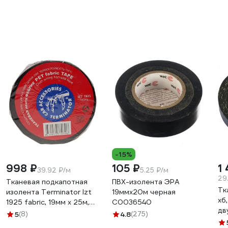
-15%
998 ₽
105 ₽
1
39.92 ₽/м
5.25 ₽/м
29
Тканевая подкапотная
ПВХ-изолента ЭРА
Тк
изолента Terminator Izt
19ммх20м черная
хб
1925 fabric, 19мм х 25м,
C0036540
дв
толщина 0,25мм
5
(8)
4.8
(275)
0.
2000832