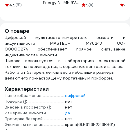
Energy Ni-Mh 9V
аккумулятором
Авто
4.5
(61)
5
(4)
4.
250 mAh box 2
01102
25 м
4687207470025
к0000035584
О товаре
Цифровой мультиметр-измеритель емкости и
индуктивности MASTECH MY6243 00-
00000274 обеспечивает прямое считывание
индуктивности и емкости.
Широко используется в лабораториях электронной
техники, на производстве, в сервисных центрах и школах.
Работа от батареи, легкий вес и небольшие размеры
делают его по-настоящему портативным прибором.
Характеристики
Тип отображения
цифровой
Поверка
нет
Внесен в госреестр
нет
Измерение емкости
да
Проверка батарей
нет
Элементы питания
крона(6LR61;6F22;6KR61)