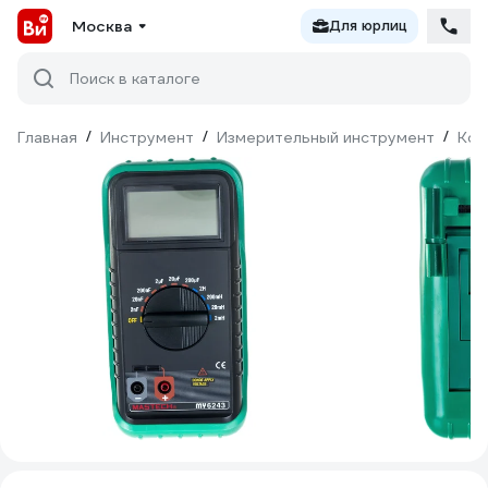
Москва
Для юрлиц
Поиск в каталоге
Главная
/
Инструмент
/
Измерительный инструмент
/
Кон