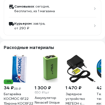
Самовывоз:
сегодня,
бесплатно
, из 1 магазина
Курьером:
завтра,
от 290 ₽
Расходные материалы
-11%
34 ₽
1 300 ₽
1 470 ₽
422
38 ₽
650 ₽/шт
Батарейка
Зарядное
Терм
Аккумулятор
КОСМОС 6F22
устройство
текс
Nevacell Unique
1Sкрона KOC6F22
МЕГЕОН с
изол