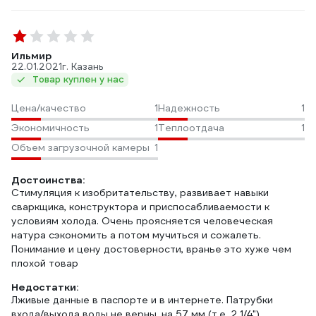
Ильмир
22.01.2021
г. Казань
Товар куплен у нас
Цена/качество
1
Надежность
1
Экономичность
1
Теплоотдача
1
Объем загрузочной камеры
1
Достоинства:
Стимуляция к изобритательству, развивает навыки
сваркщика, конструктора и приспосабливаемости к
условиям холода. Очень проясняется человеческая
натура сэкономить а потом мучиться и сожалеть.
Понимание и цену достоверности, вранье это хуже чем
плохой товар
Недостатки:
Лживые данные в паспорте и в интернете. Патрубки
входа/выхода воды не верны, на 57 мм (т.е. 2 1/4")