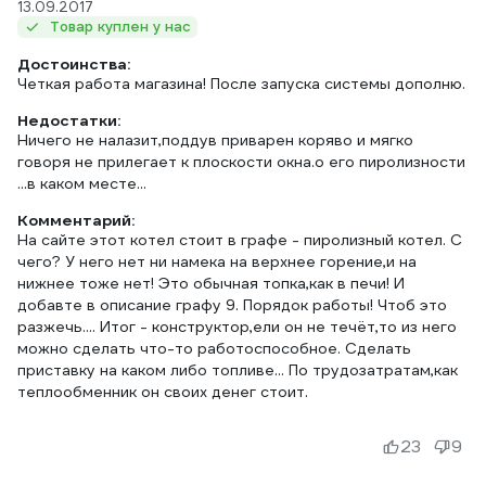
13.09.2017
Товар куплен у нас
Достоинства:
Четкая работа магазина! После запуска системы дополню.
Недостатки:
Ничего не налазит,поддув приварен коряво и мягко
говоря не прилегает к плоскости окна.о его пиролизности
...в каком месте...
Комментарий:
На сайте этот котел стоит в графе - пиролизный котел. С
чего? У него нет ни намека на верхнее горение,и на
нижнее тоже нет! Это обычная топка,как в печи! И
добавте в описание графу 9. Порядок работы! Чтоб это
разжечь.... Итог - конструктор,ели он не течёт,то из него
можно сделать что-то работоспособное. Сделать
приставку на каком либо топливе... По трудозатратам,как
23
9