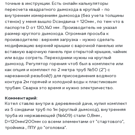
точные в инструкции. Есть онлайн калькуляторы
пересчета квадратного дымохода в круглый - по
внутренним измерениям дымохода (без учета толщины
стенок) у меня вышло Dсэндвича = 120мм , по тем что в
паспорте D от 130,140 мм . Производитель не указал
размер круглого дымохода. Огромная просьба к
производителю : верхняя загрузка - нужно сделать
модификацию верхней крышки с варочной панелью или
вставную варочную панель при открытой крышке, чайник
или воды согреть. Переходники нужны на круглый
дымоход. Регулятор горения чтоб был в комплекте или
как опция и комплект по 2 метра труб №50 (2") с
нарезанной резьбой(!) для присоединения водяного
контура 2м горячей и холодной воды к пластиковым
трубам. Сварка это время и нужно электричество.
Комментарий:
Котел ставлю внутри в деревянной даче, купил комплект
из 5 сэндвичи труб по 1м (круглый дымоход), внутренняя
труба из нержавеющей (№409) стали 0,8мм ,
D=120мм/200мм со всеми элементами от "стартового",
тройника , ППУ до "оголовка".