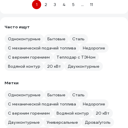
1
2
3
4
5
...
11
Часто ищут
Одноконтурные
Бытовые
Сталь
С механической подачей топлива
Недорогие
С верхним горением
Теплодар с ТЭНом
Водяной контур
20 кВт
Двухконтурные
Метки
Одноконтурные
Бытовые
Сталь
С механической подачей топлива
Недорогие
С верхним горением
Водяной контур
20 кВт
Двухконтурные
Универсальные
Дрова/уголь