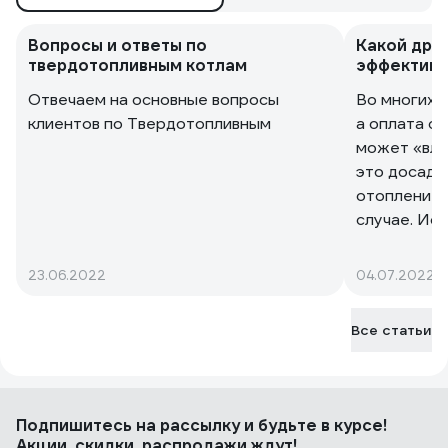
Максим
Цена, верхняя загрузка.
Вопросы и ответы по
Какой дро
твердотопливным котлам
эффектив
Отвечаем на основные вопросы
Во многих 
клиентов по Твердотопливным
а оплата с
может «вле
это досадн
отоплением
случае. Ис
твердотопл
Вам забыть
23.06.2022
04.07.2022
с холодом,
сильный мо
Все статьи
Подпишитесь
на рассылку
и будьте в курсе!
Акции, скидки, распродажи ждут!