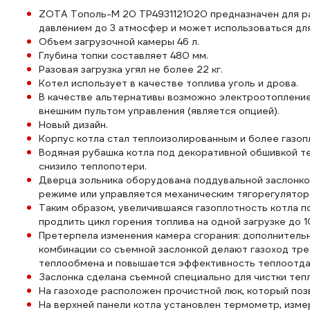
ZOTA Тополь-М 20 TP4931121020 предназначен для р
давлением до 3 атмосфер и может использоваться дл
Объем загрузочной камеры 46 л.
Глубина топки составляет 480 мм.
Разовая загрузка угял не более 22 кг.
Котел использует в качестве топлива уголь и дрова.
В качестве альтернативы возможно электроотопление
внешним пультом управления (является опцией).
Новый дизайн.
Корпус котла стал теплоизолированным и более газоп
Водяная рубашка котла под декоративной обшивкой т
снизило теплопотери.
Дверца зольника оборудована поддувальной заслонко
режиме или управляется механическим тягорегуляторо
Таким образом, увеличившаяся газоплотность котла п
продлить цикл горения топлива на одной загрузке до 1
Претерпела изменения камера сгорания: дополнитель
комбинации со съемной заслонкой делают газоход тр
теплообмена и повышается эффективность теплоотда
Заслонка сделана съемной специально для чистки теп
На газоходе расположен прочистной люк, который поз
На верхней панели котла установлен термометр, изм