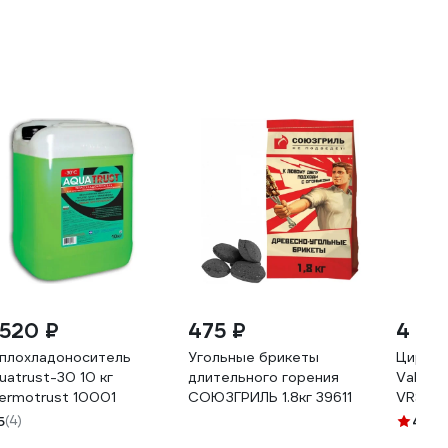
 520 ₽
475 ₽
4 18
плохладоноситель
Угольные брикеты
Циркул
uatrust-30 10 кг
длительного горения
Valtec
ermotrust 10001
СОЮЗГРИЛЬ 1.8кг 39611
VRS.256
5
(4)
4.3
(4