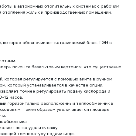
аботы в автономных отопительных системах с рабочим
я отопления жилых и производственных помещений.
, которое обеспечивает встраиваемый блок-ТЭН с
лотным.
еперь покрыта базальтовым картоном, что существенно
й, которая регулируется с помощью винта в ручном
м, который устанавливается в качестве опции.
озволяет точнее регулировать подачу кислорода и
0-12 часов.
ный горизонтально расположенный теплообменник в
ехходовым. Таким образом увеличивается площадь
чи.
лообменника.
воляет легко удалить сажу.
еряющий температуру подачи воды.