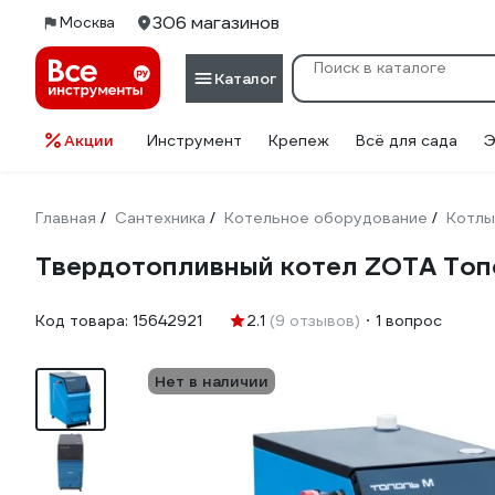
306 магазинов
Москва
Каталог
Акции
Инструмент
Крепеж
Всё для сада
Э
Главная
Сантехника
Котельное оборудование
Котлы
/
/
/
Твердотопливный котел ZOTA Топ
Код товара:
15642921
2.1
(9 отзывов)
1 вопрос
Нет в наличии