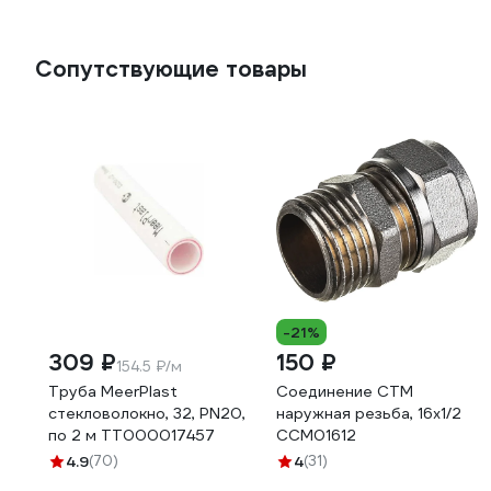
Сопутствующие товары
-21%
309 ₽
150 ₽
154.5 ₽/м
Труба MeerPlast
Соединение СТМ
стекловолокно, 32, PN20,
наружная резьба, 16х1/2
по 2 м ТТ000017457
CCM01612
4.9
(70)
4
(31)