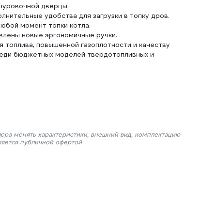
 шуровочной дверцы.
лнительные удобства для загрузки в топку дров.
любой момент топки котла.
влены новые эргономичные ручки.
 топлива, повышенной газоплотности и качеству
реди бюджетных моделей твердотопливных и
лера менять характеристики, внешний вид, комплектацию
ляется публичной офертой