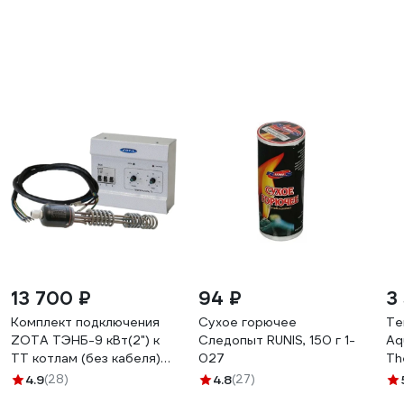
13 700 ₽
94 ₽
3
Комплект подключения
Сухое горючее
Те
ZOTA ТЭНБ-9 кВт(2") к
Следопыт RUNIS, 150 г 1-
Aq
ТТ котлам (без кабеля)
027
Th
KT3443321009
4.9
(28)
4.8
(27)