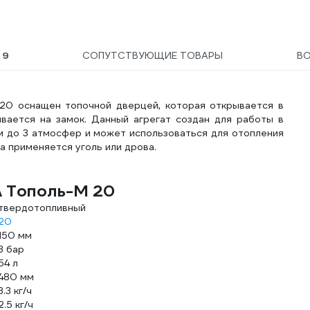
Ы
9
СОПУТСТВУЮЩИЕ ТОВАРЫ
В
20 оснащен топочной дверцей, которая открывается в
ывается на замок. Данный агрегат создан для работы в
м до 3 атмосфер и может использоваться для отопления
а применяется уголь или дрова.
A Тополь-М 20
твердотопливный
20
150 мм
3 бар
54 л
480 мм
3.3 кг/ч
2.5 кг/ч