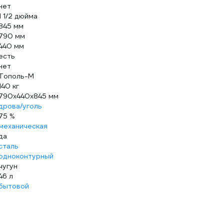
нет
1 1/2 дюйма
845 мм
790 мм
440 мм
есть
нет
Тополь-М
140 кг
790х440х845 мм
дрова/уголь
75 %
механическая
да
сталь
одноконтурный
чугун
46 л
бытовой