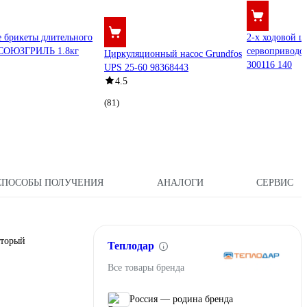
 брикеты длительного
2-х ходовой ш
 СОЮЗГРИЛЬ 1.8кг
сервоприводом
Циркуляционный насос Grundfos
300116 140
UPS 25-60 98368443
4.5
(81)
СПОСОБЫ ПОЛУЧЕНИЯ
АНАЛОГИ
СЕРВИС
оторый
Теплодар
Все товары бренда
Россия — родина бренда