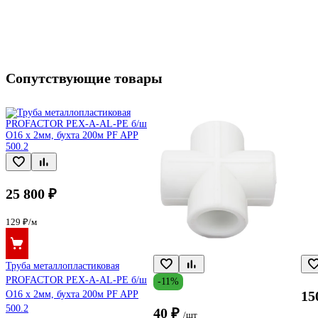
Сопутствующие товары
25 800 ₽
129 ₽/м
Труба металлопластиковая
PROFACTOR PEX-A-AL-PE б/ш
-11%
15
O16 х 2мм, бухта 200м PF APP
500.2
40 ₽
/шт