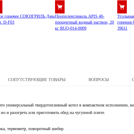
ое горючее СОЮЗГРИЛЬ Дача
Пропиленгликоль APIS 40-
Угольные
т. D-F03
процентный водный раствор, 20
горения
кг RUQ-014-0009
39611
СОПУТСТВУЮЩИЕ ТОВАРЫ
ВОПРОСЫ
это универсальный твердотопливный котел в компактном исполнении, к
, но и разогреть или приготовить обед на чугунной плите.
вка, термометр, поворотный шибер.