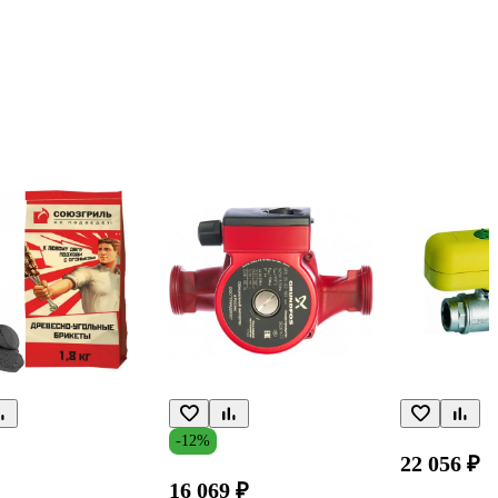
-12%
22 056 ₽
16 069 ₽