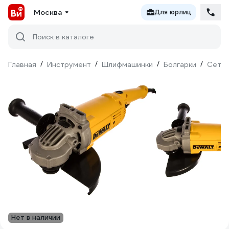
Москва
Для юрлиц
Поиск в каталоге
Главная
/
Инструмент
/
Шлифмашинки
/
Болгарки
/
Сетев
Нет в наличии