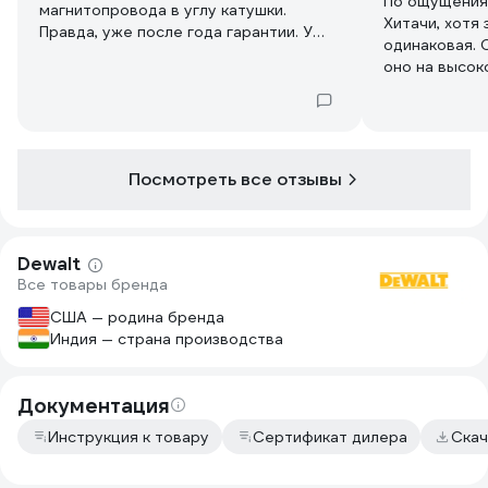
По ощущения
магнитопровода в углу катушки.
Хитачи, хотя
Правда, уже после года гарантии. У
одинаковая. 
одной заменил со старой болгарки, у
оно на высок
которой полетело всё, кроме статора,
покупке, сра
Работает уже 2 года. Редуктор очень
долгие годы,
качественный, обычно не требует
условий эксп
никакого обслуживания. Остальное -
как повезёт, может работать годами,
Посмотреть все отзывы
а может полететь в аккурат к концу
гарантии. Производство у сгоревших
болгарок - Индия.
Dewalt
Все товары бренда
США — родина бренда
Индия — страна производства
Документация
Инструкция к товару
Сертификат дилера
Скач