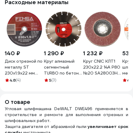
Расходные материалы
140 ₽
1 290 ₽
1 232 ₽
530
Диск отрезной по
Круг алмазный
Круг CNIC КЛТ1
Круг
металлу ST
сегментный
230x22.2 14А Р80
шлиф
230x1.9x22 мм
TURBO по бетону,
№20 SA28003H
мета
FEMSA
камню и кирпичу
50764
(230
4.8
(4)
5
(3)
4.
1401001005
(230х22.23 мм)
REDV
REDVERG 6621296
О товаре
Угловая шлифмашина DeWALT DWE496 применяется в
строительстве и ремонте для выполнения отрезных и
шлифовальных работ.
Защита двигателя от абразивной пыли
увеличивает срок
службы
инструмента.