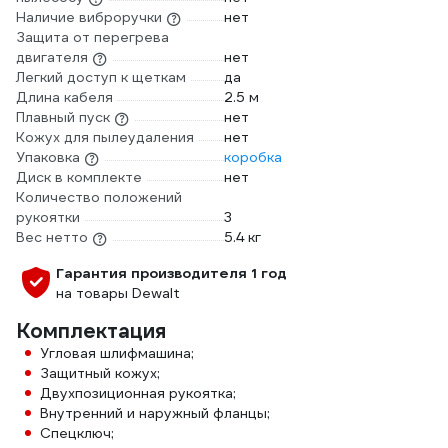
Наличие виброручки
нет
Защита от перегрева
двигателя
нет
Легкий доступ к щеткам
да
Длина кабеля
2.5 м
Плавный пуск
нет
Кожух для пылеудаления
нет
Упаковка
коробка
Диск в комплекте
нет
Количество положений
рукоятки
3
Вес нетто
5.4 кг
Гарантия производителя 1 год
на товары Dewalt
Комплектация
Угловая шлифмашина;
Защитный кожух;
Двухпозиционная рукоятка;
Внутренний и наружный фланцы;
Спецключ;