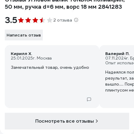
50 мм, ручка d=6 мм, ворс 18 мм 2841283
3.5
2 отзыва
Написать отзыв
Кирилл Х.
Валерий П.
25.01.2025
г. Москва
07.11.2024
г. 
Опыт использ
Замечательный товар, очень удобно
Надеялся по
результат, за
вышло..... По
плинтусом не
работы точно
другом будет
Посмотреть все отзывы