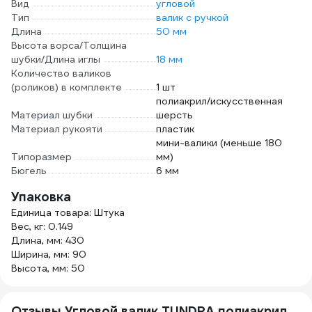
Вид
угловой
Тип
валик с ручкой
Длина
50 мм
Высота ворса/Толщина
шубки/Длина иглы
18 мм
Количество валиков
(роликов) в комплекте
1 шт
полиакрил/искусственная
Материал шубки
шерсть
Материал рукояти
пластик
мини-валики (меньше 180
Типоразмер
мм)
Бюгель
6 мм
Упаковка
Единица товара: Штука
Вес, кг: 0.149
Длина, мм: 430
Ширина, мм: 90
Высота, мм: 50
Отзывы Угловой валик TUNDRA полиакрил,