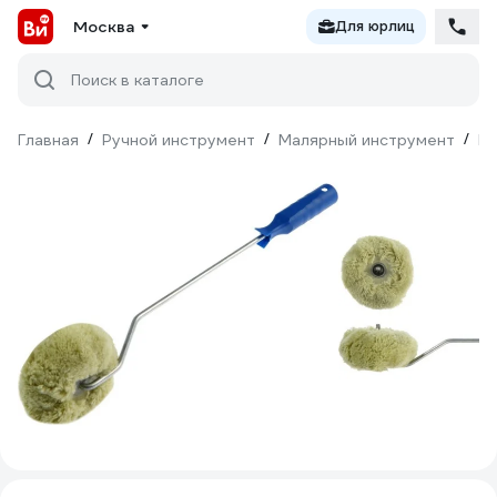
Москва
Для юрлиц
Поиск в каталоге
Главная
/
Ручной инструмент
/
Малярный инструмент
/
Ва