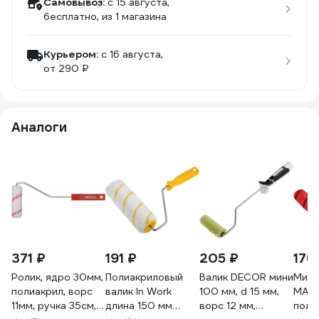
Самовывоз:
c 15 августа,
бесплатно
, из 1 магазина
Курьером:
c 16 августа,
от 290 ₽
Аналоги
371 ₽
191 ₽
205 ₽
176
Ролик, ядро 30мм,
Полиакриловый
Валик DECOR мини
Мини
полиакрил, ворс
валик In Work
100 мм, d 15 мм,
MAE
11мм, ручка 35см,
длина 150 мм
ворс 12 мм,
поли