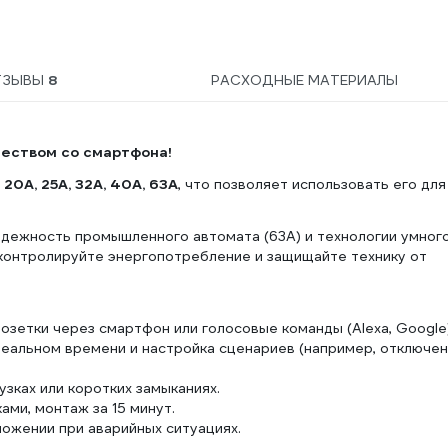
ТЗЫВЫ
8
РАСХОДНЫЕ МАТЕРИАЛЫ
чеством со смартфона!
, 20А, 25А, 32А, 40А, 63А
, что позволяет использовать его для
дежность промышленного автомата (63А) и технологии умног
 контролируйте энергопотребление и защищайте технику от
зетки через смартфон или голосовые команды (Alexa, Google)
реальном времени и настройка сценариев (например, отключе
зках или коротких замыканиях.
ми, монтаж за 15 минут.
ожении при аварийных ситуациях.