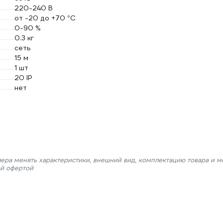
220-240 В
от -20 до +70 °С
0-90 %
0.3 кг
сеть
15 м
1 шт
20 IP
нет
лера менять характеристики, внешний вид, комплектацию товара и м
ой офертой