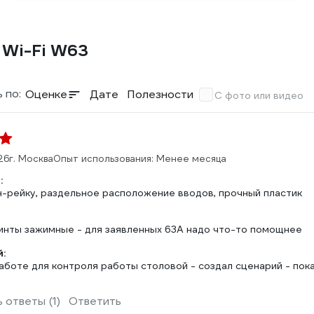
 Wi-Fi W63
 по:
Оценке
Дате
Полезности
С фото или видео
26
г. Москва
Опыт использования: Менее месяца
:
н-рейку, раздельное расположение вводов, прочный пластик
инты зажимные - для заявленных 63А надо что-то помощнее
:
аботе для контроля работы столовой - создал сценарий - пока
 ответы (1)
Ответить