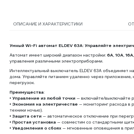
ОПИСАНИЕ И ХАРАКТЕРИСТИКИ
О
Умный Wi-Fi автомат ELDEV 63А: Управляйте электри
Автомат имеет широкий диапазон настройки:
6А, 10А, 16А
управления различными электроприборами.
Интеллектуальный выключатель ELDEV 63А объединяет на
дома. Управляйте питанием удаленно через приложение,
перегрузок.
Преимущества
:
•
Управление из любой точки
— включайте/выключайте ро
•
Экономия на электричестве
— мониторинг расхода в 
техники ночью).
•
Защита сети
— автоматическое отключение при перегру
•
Простая установка
— совместим со стандартными щитка
•
Уведомления о сбоях
— мгновенные оповещения в прил