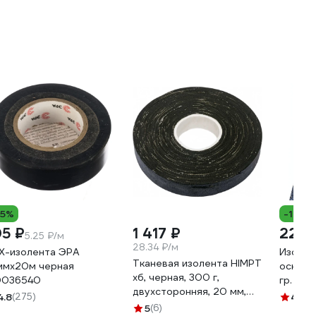
15%
-14%
05 ₽
1 417 ₽
220 
5.25 ₽/м
28.34 ₽/м
Х-изолента ЭРА
Изолен
Тканевая изолента HIMPT
ммх20м черная
основе 
хб, черная, 300 г,
036540
гр. 88
двухсторонняя, 20 мм,
4.8
(275)
4.5
(1
0.4 мм 00-00008227
5
(6)