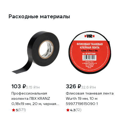
Расходные материалы
103 ₽
326 ₽
5.15 ₽/м
32.6 ₽/м
Профессиональная
Флисовая тканевая лента
изолента ПВХ KRANZ
Wurth 19 мм, 10 м
0,18х19 мм, 20 м, черная
5997719615090 1
KR-09-2806
5
(571)
4.3
(12)