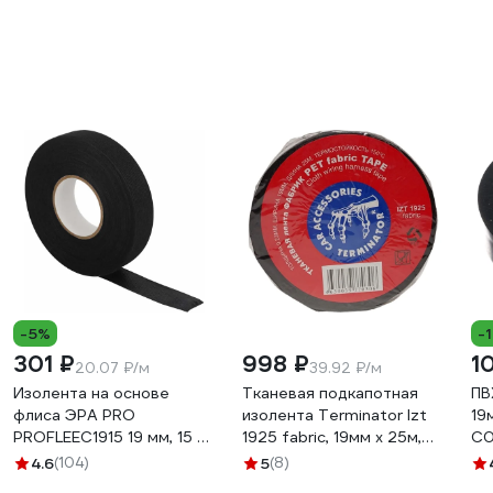
-5%
-
301 ₽
998 ₽
1
20.07 ₽/м
39.92 ₽/м
Изолента на основе
Тканевая подкапотная
ПВ
флиса ЭРА PRO
изолента Terminator Izt
19
PROFLEEC1915 19 мм, 15 м,
1925 fabric, 19мм х 25м,
C0
0,3 мм, черная Б0057181
толщина 0,25мм
4.6
(104)
5
(8)
2000832