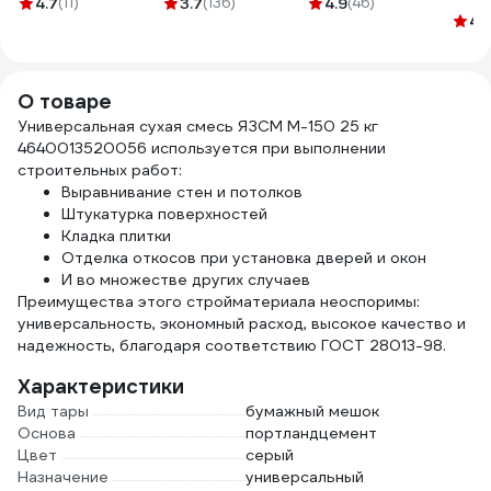
4.7
(11)
3.7
(136)
4.9
(46)
кг 0
сталь 1,5мм, /шт./
04
4.
12-0-501
О товаре
Универсальная сухая смесь ЯЗСМ М-150 25 кг
4640013520056 используется при выполнении
строительных работ:
Выравнивание стен и потолков
Штукатурка поверхностей
Кладка плитки
Отделка откосов при установка дверей и окон
И во множестве других случаев
Преимущества этого стройматериала неоспоримы:
универсальность, экономный расход, высокое качество и
надежность, благодаря соответствию ГОСТ 28013-98.
Характеристики
Вид тары
бумажный мешок
Основа
портландцемент
Цвет
серый
Назначение
универсальный