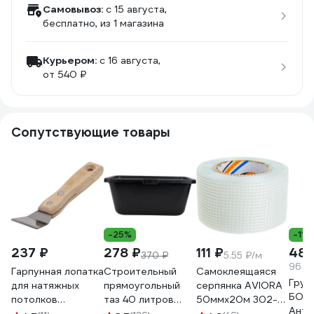
Самовывоз:
c 15 августа,
бесплатно
, из 1 магазина
Курьером:
c 16 августа,
от 540 ₽
Сопутствующие товары
-25%
-11%
237 ₽
278 ₽
111 ₽
480
370 ₽
5.55 ₽/м
96 ₽/
Гарпунная лопатка
Строительный
Самоклеящаяся
Грун
для натяжных
прямоугольный
серпянка AVIORA
БОЛ
потолков
таз 40 литров
50ммх20м 302-
Анти
РемоКолор, 40мм,
Gigant G-07-09-
105