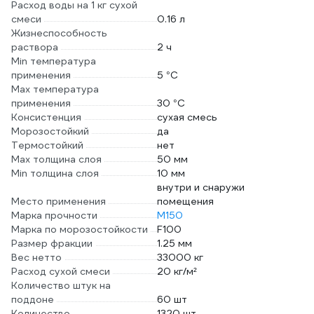
Расход воды на 1 кг сухой
смеси
0.16 л
Жизнеспособность
раствора
2 ч
Min температура
применения
5 °С
Max температура
применения
30 °С
Консистенция
сухая смесь
Морозостойкий
да
Термостойкий
нет
Max толщина слоя
50 мм
Min толщина слоя
10 мм
внутри и снаружи
Место применения
помещения
Марка прочности
М150
Марка по морозостойкости
F100
Размер фракции
1.25 мм
Вес нетто
33000 кг
Расход сухой смеси
20 кг/м²
Количество штук на
поддоне
60 шт
Количество
1320 шт