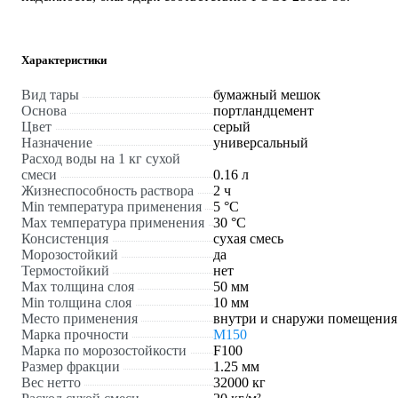
Характеристики
Вид тары
бумажный мешок
Основа
портландцемент
Цвет
серый
Назначение
универсальный
Расход воды на 1 кг сухой
смеси
0.16 л
Жизнеспособность раствора
2 ч
Min температура применения
5 °С
Max температура применения
30 °С
Консистенция
сухая смесь
Морозостойкий
да
Термостойкий
нет
Max толщина слоя
50 мм
Min толщина слоя
10 мм
Место применения
внутри и снаружи помещения
Марка прочности
М150
Марка по морозостойкости
F100
Размер фракции
1.25 мм
Вес нетто
32000 кг