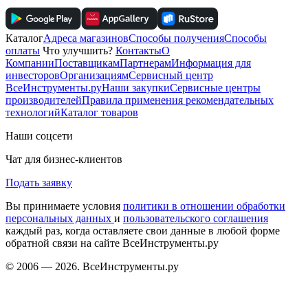
Каталог
Адреса магазинов
Способы получения
Способы
оплаты
Что улучшить?
Контакты
О
Компании
Поставщикам
Партнерам
Информация для
инвесторов
Организациям
Сервисный центр
ВсеИнструменты.ру
Наши закупки
Сервисные центры
производителей
Правила применения рекомендательных
технологий
Каталог товаров
Наши соцсети
Чат для бизнес-клиентов
Подать заявку
Вы принимаете условия
политики в отношении обработки
персональных данных
и
пользовательского соглашения
каждый раз, когда оставляете свои данные в любой форме
обратной связи на сайте ВсеИнструменты.ру
© 2006 — 2026. ВсеИнструменты.ру