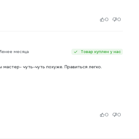
0
0
 Менее месяца
Товар куплен у нас
ы мастер- чуть-чуть похуже. Правиться легко.
0
0