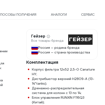
ПОСОБЫ ПОЛУЧЕНИЯ
АНАЛОГИ
СЕРВИС
Гейзер
Все товары бренда
Россия — родина бренда
чении
Россия — страна производства
Комплектация
Для
к
Корпус фильтра 12х52 2,5-0 Canature
HY;
Дистрибьютор верхний H2809-А (13-
ка
14”tanks);
ой
Дренажно-распределительная
система для колонн с 13 по 14;
Блок управления RUNXIN F116Q3
(Китай);