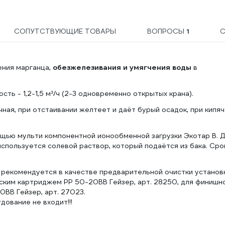
СОПУТСТВУЮЩИЕ ТОВАРЫ
ВОПРОСЫ
1
С
ения марганца,
обезжелезивания и умягчения воды
в
ть - 1,2-1,5 м³/ч (2-3 одновременно открытых крана).
ная, при отстаивании желтеет и даёт бурый осадок, при кипя
щью мульти компонентной ионообменной загрузки Экотар В. 
спользуется солевой раствор, который подаётся из бака. Сро
2 рекомендуется в качестве предварительной очистки установ
еским картриджем PP 50-20BB Гейзер, арт. 28250, для финишн
0BB Гейзер, арт. 27023.
ование не входит!!!