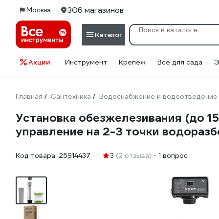
306 магазинов
Москва
Каталог
Акции
Инструмент
Крепеж
Всё для сада
Э
Главная
Сантехника
Водоснабжение и водоотведение
/
/
Установка обезжелезивания (до 15
управление на 2-3 точки водораз
Код товара:
25914437
3
(2 отзыва)
1 вопрос