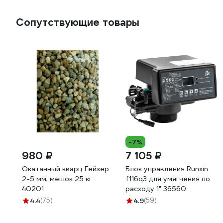
Сопутствующие товары
-7%
980 ₽
7 105 ₽
Окатанный кварц Гейзер
Блок управления Runxin
2-5 мм, мешок 25 кг
f116q3 для умягчения по
40201
расходу 1" 36560
4.4
(75)
4.9
(59)