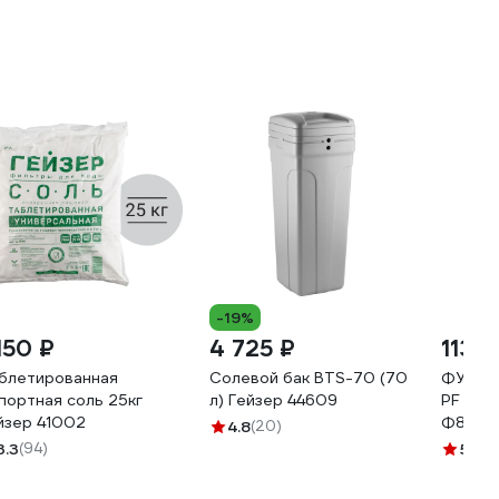
-19%
150 ₽
4 725 ₽
113 ₽
блетированная
Солевой бак BTS-70 (70
ФУМ л
портная соль 25кг
л) Гейзер 44609
PF Prof
йзер 41002
Ф85 мм
4.8
(20)
15м PF
3.3
(94)
5
(60)