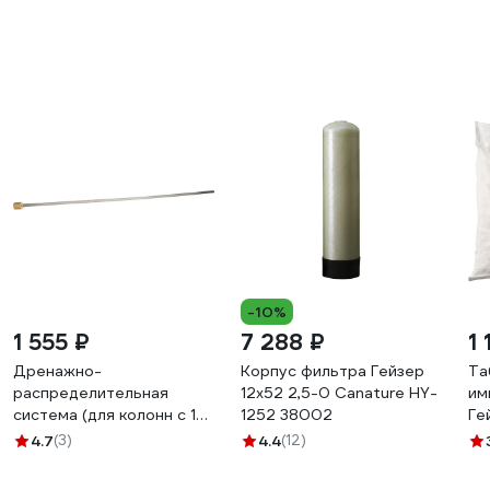
-10%
1 555 ₽
7 288 ₽
1 
Дренажно-
Корпус фильтра Гейзер
Та
распределительная
12х52 2,5-0 Canature HY-
им
система (для колонн с 13
1252 38002
Ге
по 14) Гейзер 34402
4.7
(3)
4.4
(12)