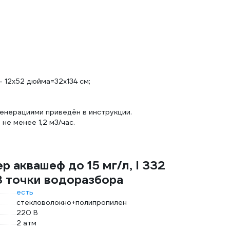
 12x52 дюйма=32x134 см;
енерациями приведён в инструкции.
не менее 1,2 м3/час.
 аквашеф до 15 мг/л, l 332
3 точки водоразбора
есть
стекловолокно+полипропилен
220 В
2 атм