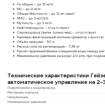
Fe общее – до 15 мг/л
Mn – до 2 мг/л
Общая Жёсткость - до 12 мг-экв/л
ПМО – до 3 мгО2/л
Мутность – до 3 мг/л
Нефтепродукты – отсутствуют
Сероводород (запах тухлых яиц) – отсутствует
Размеры фильтрующей колонны (диаметр x высота) -
Объём загрузки - 50 л;
Расход соли на регенерацию - 7,36 кг;
Расчёт времени/объёма очищенной воды между рег
Минимальное давление на входе 2,0 атм. при подаче 
Технические характеристики Гейзер
автоматическое управление на 2-
Подключение к водопроводу
Материал корпуса
Напряжение
Номинальное давление