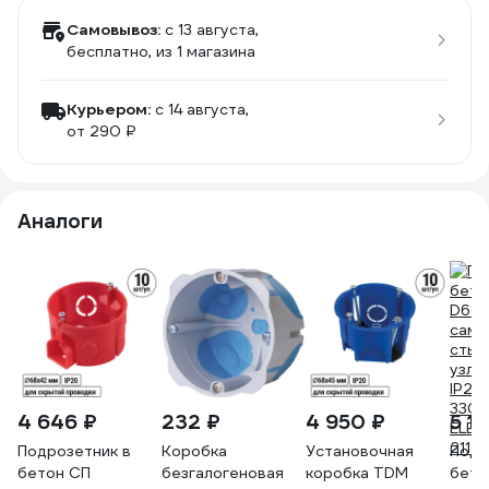
Самовывоз:
c 13 августа,
бесплатно
, из 1 магазина
Курьером:
c 14 августа,
от 290 ₽
Аналоги
4 646 ₽
232 ₽
4 950 ₽
5 11
Подрозетник в
Коробка
Установочная
Подр
бетон СП
безгалогеновая
коробка TDM
бето