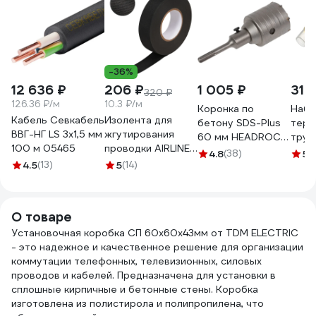
-36%
12 636 ₽
206 ₽
1 005 ₽
310
320 ₽
126.36 ₽/м
10.3 ₽/м
Коронка по
Набо
Кабель Севкабель
Изолента для
бетону SDS-Plus
терм
ВВГ-НГ LS 3х1,5 мм
жгутирования
60 мм HEADROCK
труб
100 м 05465
проводки AIRLINE
422-010-60
ООО
4.8
(38)
5
(1
19 мм, 20 м,
4.5
(13)
5
(14)
ЭЛЕК
термостойкая, на
3599
основе
полиэстера
О товаре
ADPT003
Установочная коробка СП 60х60х43мм от TDM ЕLECTRIC
- это надежное и качественное решение для организации
коммутации телефонных, телевизионных, силовых
проводов и кабелей. Предназначена для установки в
сплошные кирпичные и бетонные стены. Коробка
изготовлена из полистирола и полипропилена, что