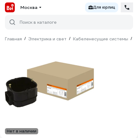
Москва
Для юрлиц
Поиск в каталоге
Главная
/
Электрика и свет
/
Кабеленесущие системы
/
М
Нет в наличии