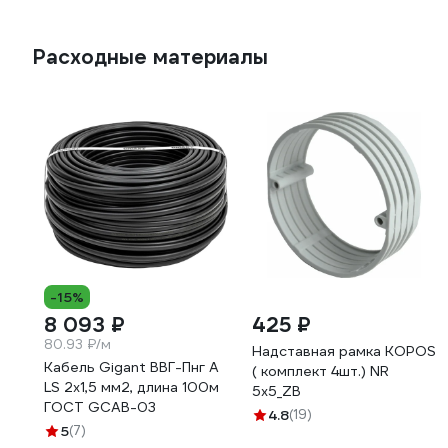
Расходные материалы
-15%
8 093 ₽
425 ₽
80.93 ₽/м
Надставная рамка KOPOS
Кабель Gigant ВВГ-Пнг А
( комплект 4шт.) NR
LS 2x1,5 мм2, длина 100м
5x5_ZB
ГОСТ GCAB-03
4.8
(19)
5
(7)