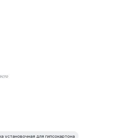
есто
а установочная для гипсокартона