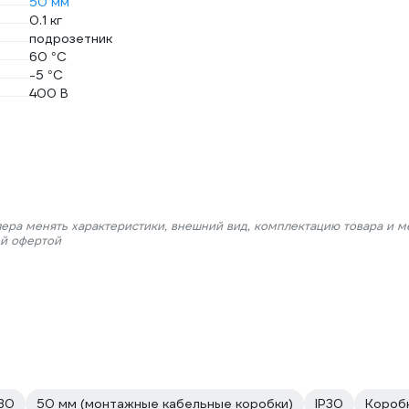
50 мм
0.1 кг
подрозетник
60 °С
-5 °С
400 В
лера менять характеристики, внешний вид, комплектацию товара и м
ой офертой
 30
50 мм (монтажные кабельные коробки)
IP30
Коробк