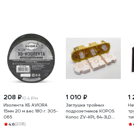
208 ₽
1 010 ₽
1 
10.4 ₽/м
Изолента ХБ AVIORA
Заглушка тройных
На
15мм 20 м вес 180 г. 305-
подрозетников KOPOS
тр
065
Копос ZV-KPL 64-3LD
ти
(30P) комплект 30 шт.
10
4.6
(208)
ZV-KPL-64-3LD-30P
-2