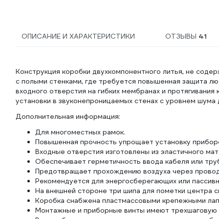
ОПИСАНИЕ И ХАРАКТЕРИСТИКИ
ОТЗЫВЫ
41
Конструкция коробки двухкомпонентного литья, не содер
с полыми стенками, где требуется повышенная защита л
входного отверстия на гибких мембранах и протягивания
установки в звуконепроницаемых стенах с уровнем шума 
Дополнительная информация:
Для многоместных рамок.
Повышенная прочность упрощает установку прибор
Входные отверстия изготовлены из эластичного мат
Обеспечивает герметичность ввода кабеля или тру
Предотвращает прохождению воздуха через провод
Рекомендуется для энергосберегающих или пассивн
На внешней стороне три шипа для пометки центра с
Коробка снабжена пластмассовыми крепежными лап
Монтажные и приборные винты имеют трехшаговую р