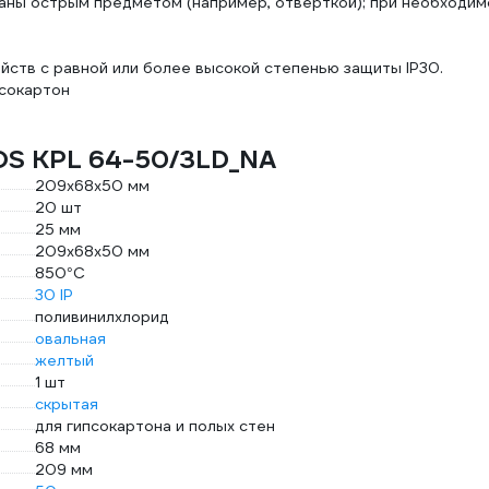
ны острым предметом (например, отверткой); при необходим
йств с равной или более высокой степенью защиты IP30.
псокартон
OS KPL 64-50/3LD_NA
209х68х50 мм
20 шт
25 мм
209х68х50 мм
850°C
30 IP
поливинилхлорид
овальная
желтый
1 шт
скрытая
для гипсокартона и полых стен
68 мм
209 мм