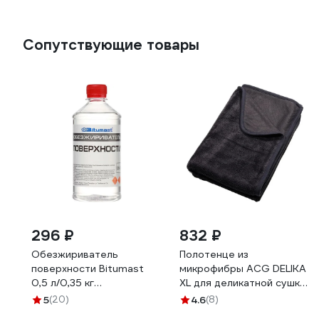
Сопутствующие товары
296 ₽
832 ₽
Обезжириватель
Полотенце из
поверхности Bitumast
микрофибры ACG DELIKA
0,5 л/0,35 кг
XL для деликатной сушки
4607952901131
поверхностей
5
(20)
4.6
(8)
автомобиля, 90x70 см