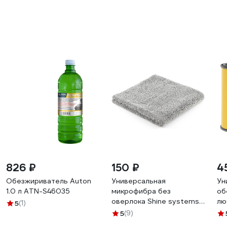
826 ₽
150 ₽
4
Обезжириватель Auton
Универсальная
Ун
1.0 л ATN-S46035
микрофибра без
об
оверлока Shine systems
лю
5
(1)
edgeless 40x40 см, 400
El
5
(9)
г/м2, цвет серый SS446
00