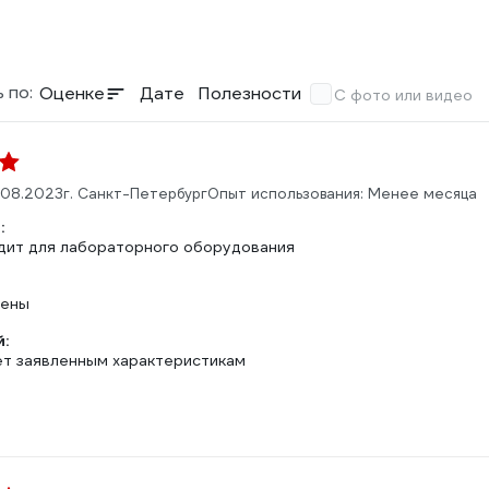
 по:
Оценке
Дате
Полезности
С фото или видео
.08.2023
г. Санкт-Петербург
Опыт использования: Менее месяца
:
дит для лабораторного оборудования
лены
:
т заявленным характеристикам