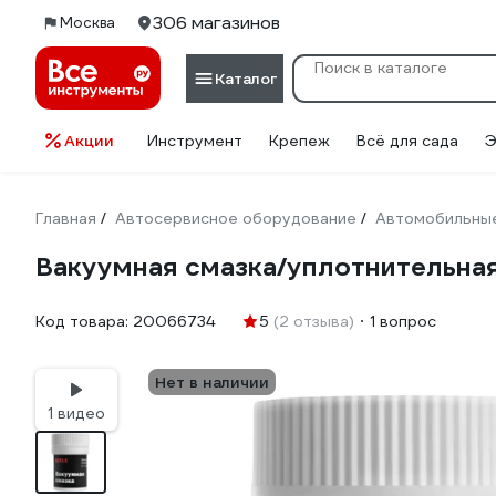
306 магазинов
Москва
Каталог
Акции
Инструмент
Крепеж
Всё для сада
Э
Главная
Автосервисное оборудование
Автомобильные
/
/
Вакуумная смазка/уплотнительна
Код товара:
20066734
5
(2 отзыва)
1 вопрос
Нет в наличии
1 видео