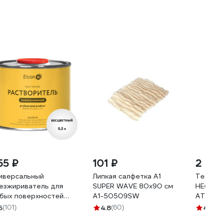
55 ₽
101 ₽
2 79
иверсальный
Липкая салфетка А1
Технич
езжириватель для
SUPER WAVE 80x90 см
НЕФТЕ
бых поверхностей
А1-50509SW
АТ100
con R 0,5 л 00-
5
(101)
4.8
(60)
4.6
(2
004032