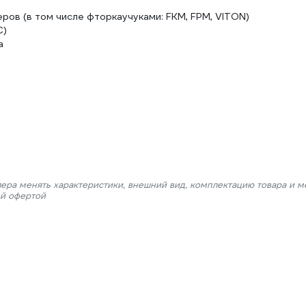
ов (в том числе фторкаучуками: FKM, FPM, VITON)
С)
а
лера менять характеристики, внешний вид, комплектацию товара и м
ой офертой