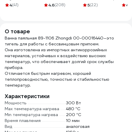
металлической
065
10гр.; каниф.сосн.
кату
4
(41)
4.6
(208)
5
(22)
4.
катушке КГ 3x2,5
20гр.; кислота
гр G
50 м 80080
паял. 30мл; флюс
СКФ 30мл 60622
О товаре
Ванна паяльная 89-1106 Zhongdi 00-00016440—это
тигель для работы с бессвинцовым припоем.
Она изготовлена из импортных антикоррозийных
материалов, устойчивых к воздействию высоких
температур, что обеспечивает долгий срок службы
прибора.
Отличается быстрым нагревом, хорошей
теплопроводностью, точностью и стабильностью
температур.
Характеристики
Мощность
300 Вт
Max температура нагрева
480 °С
Min температура нагрева
200 °С
Время плавления
10 мин
Вид
аналоговая