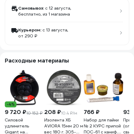
Самовывоз:
c 12 августа,
бесплатно
, из 1 магазина
Курьером:
c 13 августа,
от 290 ₽
Расходные материалы
-4%
9 720 ₽
208 ₽
766 ₽
935
10 152 ₽
10.4 ₽/м
Силовой
Изолента ХБ
Набор для пайки
Прип
удлинитель
AVIORA 15мм 20 м
№ 2 КУРС припой
(оло
Gigant на
вес 180 г. 305-
ПОС-61 с каниф.
свин