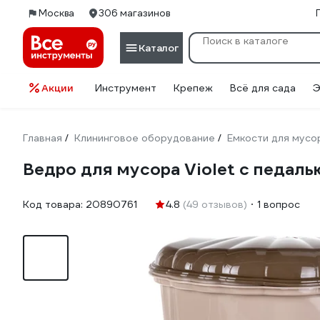
Москва
306 магазинов
Каталог
Акции
Инструмент
Крепеж
Всё для сада
Э
Главная
Клининговое оборудование
Емкости для мусо
/
/
Ведро для мусора Violet с педалью,
Код товара:
20890761
4.8
(49 отзывов)
1 вопрос