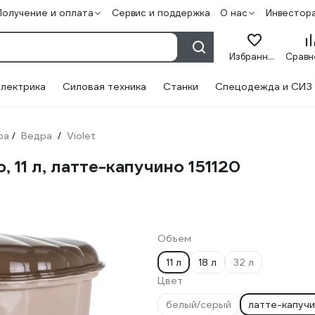
Получение и оплата
Сервис и поддержка
О нас
Инвестор
Избранное
лектрика
Силовая техника
Станки
Спецодежда и СИЗ
ра
Ведра
Violet
/
/
 11 л, латте-капучино 151120
Объем
11 л
18 л
32 л
Цвет
белый/серый
латте-капуч