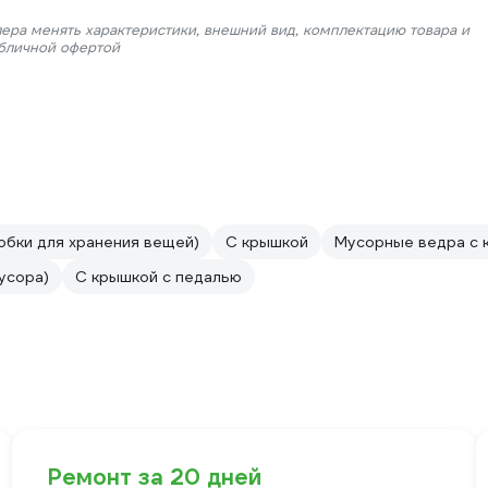
лера менять характеристики, внешний вид, комплектацию товара и
убличной офертой
обки для хранения вещей)
С крышкой
Мусорные ведра с 
усора)
С крышкой с педалью
Ремонт за 20 дней