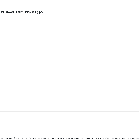
репады температур.
, но при более близком рассмотрении начинают обнаруживатьс