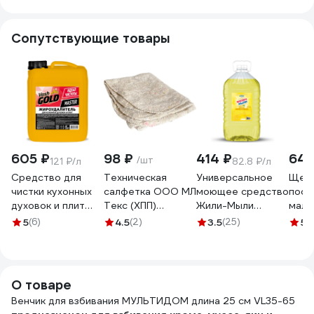
резина. Gipfel
52004
Сопутствующие товары
605 ₽
98 ₽
414 ₽
640
/шт
121 ₽/л
82.8 ₽/л
Средство для
Техническая
Универсальное
Щетк
чистки кухонных
салфетка ООО МЛ
моющее средство
посу
духовок и плит
Текс (ХПП)
Жили-Мыли
мала
VASH GOLD
80x100 см, серая,
"Локус" аромат
сред
5
(6)
4.5
(2)
3.5
(25)
5
(
Master 5 л
в индивидуальном
"Лимон", 5 л, ПЭТ
сини
антижир 307055
пакете 22-3040
4623721540318
О товаре
Венчик для взбивания МУЛЬТИДОМ длина 25 см VL35-65