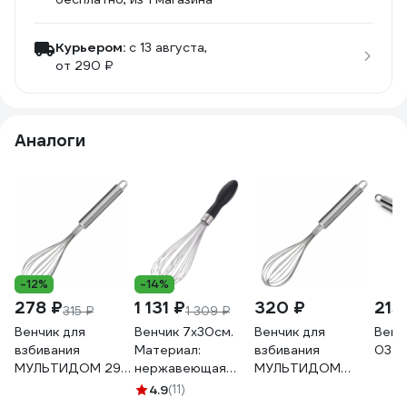
Курьером:
c 13 августа,
от 290 ₽
Аналоги
-12%
-14%
278 ₽
1 131 ₽
320 ₽
215
315 ₽
1 309 ₽
Венчик для
Венчик 7x30см.
Венчик для
Венч
взбивания
Материал:
взбивания
03
МУЛЬТИДОМ 29
нержавеющая
МУЛЬТИДОМ
см VL35-67
сталь,
длина 27 см VL35-
4.9
(11)
термопластичная
66