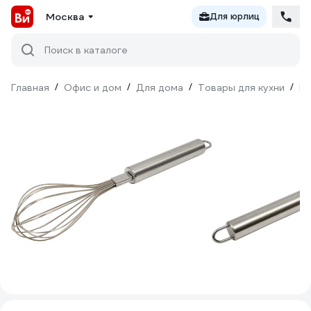
Москва
Для юрлиц
Поиск в каталоге
Главная
/
Офис и дом
/
Для дома
/
Товары для кухни
/
Ку