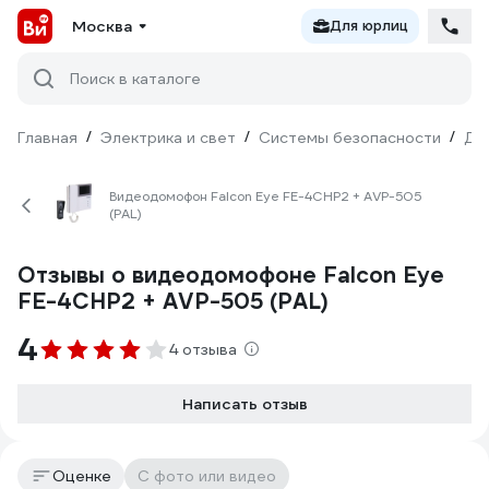
Москва
Для юрлиц
Поиск в каталоге
Главная
/
Электрика и свет
/
Системы безопасности
/
До
Видеодомофон Falcon Eye FE-4CHP2 + AVP-505
(PAL)
Отзывы о видеодомофоне Falcon Eye
FE-4CHP2 + AVP-505 (PAL)
4
4 отзыва
Написать отзыв
Оценке
С фото или видео