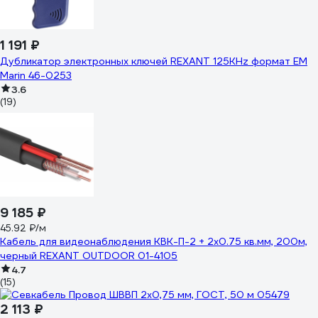
1 191 ₽
Дубликатор электронных ключей REXANT 125KHz формат EM
Marin 46-0253
3.6
(19)
9 185 ₽
45.92 ₽/м
Кабель для видеонаблюдения КВК-П-2 + 2х0.75 кв.мм, 200м,
черный REXANT OUTDOOR 01-4105
4.7
(15)
2 113 ₽