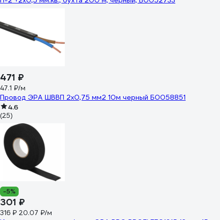
П-2 +2x0,5 мм.кв., бухта 200 м, чёрный, Б0052733
471 ₽
47.1 ₽/м
Провод ЭРА ШВВП 2x0,75 мм2 10м черный Б0058851
4.6
(25)
-5%
301 ₽
316 ₽
20.07 ₽/м