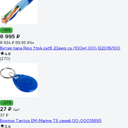
-19%
6 995 ₽
8 634 ₽
69.95 ₽/м
Витая пара Ripo ftp4 cat6 23awg cu (100м) 001-122016/100
4.8
(270)
-27%
27 ₽
/шт
37 ₽
Брелок Tantos EM-Marine TS синий 00-00015695
3.4