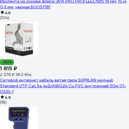
Изолента на основе флиса ЭРА PRO PROFLEEC1915 19 мм, 15 м,
0,3 мм, черная Б0057181
4.6
(104)
-30%
1 815 ₽
2 576 ₽
36.3 ₽/м
Сетевой интернет кабель витая пара SUPRLAN медный
Standard UTP Cat.5e 4x2xAWG24 Cu PVC внутренний 50м 01-
0333-1
4.9
(18)