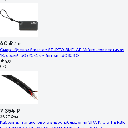
40 ₽
/шт
Cмарт брелок Smartec ST-PT015MF-GR Mifare-совместимая
1K, серый, 50x25x4 мм 1шт smkd0853.0
4.8
(17)
7 354 ₽
36.77 ₽/м
Кабель для аналогового видеонаблюдения ЭРА K-0.5-PE КВК-