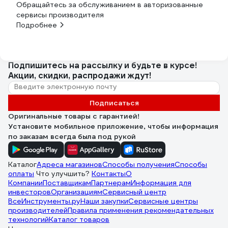
Обращайтесь за обслуживанием в авторизованные
сервисы производителя
Подробнее
Подпишитесь
на рассылку
и будьте в курсе!
Акции, скидки, распродажи ждут!
Подписаться
Оригинальные товары с гарантией!
Установите мобильное приложение, чтобы информация
по заказам всегда была под рукой
Каталог
Адреса магазинов
Способы получения
Способы
оплаты
Что улучшить?
Контакты
О
Компании
Поставщикам
Партнерам
Информация для
инвесторов
Организациям
Сервисный центр
ВсеИнструменты.ру
Наши закупки
Сервисные центры
производителей
Правила применения рекомендательных
технологий
Каталог товаров