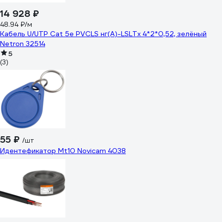
14 928 ₽
48.94 ₽/м
Кабель U/UTP Cat 5e PVCLS нг(А)-LSLTx 4*2*0,52, зелёный
Netron 32514
5
(3)
55 ₽
/шт
Идентефикатор Mt10 Novicam 4038