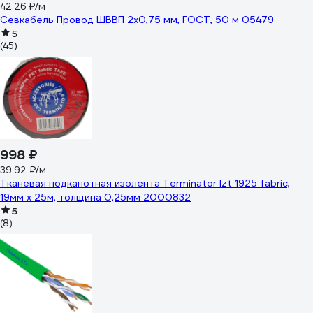
42.26 ₽/м
Севкабель Провод ШВВП 2х0,75 мм, ГОСТ, 50 м 05479
5
(45)
998 ₽
39.92 ₽/м
Тканевая подкапотная изолента Terminator Izt 1925 fabric,
19мм х 25м, толщина 0,25мм 2000832
5
(8)