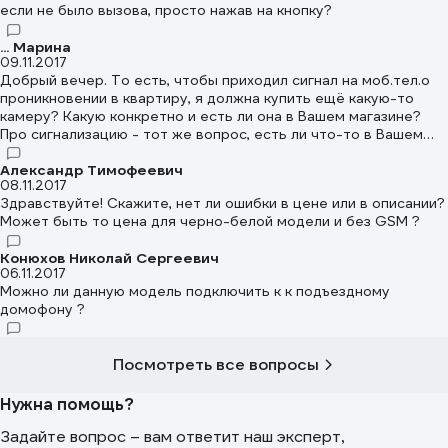
если не было вызова, просто нажав на кнопку?
... Марина
09.11.2017
Добрый вечер. То есть, чтобы приходил сигнал на моб.тел.о
проникновении в квартиру, я должна купить ещё какую-то
камеру? Какую конкретно и есть ли она в Вашем магазине?
Про сигнализацию - тот же вопрос, есть ли что-то в Вашем
магазине, что можно подключить? и какие провода я должна
купить, чтобы подключить эту вызывную панель, если Вы
Александр Тимофеевич
08.11.2017
пишите, что провода не прилагаются. Есть ли они в Вашем
Здравствуйте! Скажите, нет ли ошибки в цене или в описании?
магазине, какие? Спасибо.
Может быть то цена для черно-белой модели и без GSM ?
Конюхов Николай Сергеевич
06.11.2017
Можно ли данную модель подключить к к подъездному
домофону ?
Посмотреть все вопросы
Нужна помощь?
Задайте вопрос – вам ответит наш эксперт,