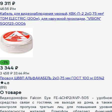
9 311 ₽
46.56 ₽/м
Кабель для видеонаблюдения черный, КВК-П-2 2х0,75 мм²
TDM ELECTRIC (200м), для наружной прокладки, "VISION"
SQ0123-0004
-3%
3 344 ₽
3 458 ₽
33.44 ₽/м
Провод ШВВП АЛЬФАКАБЕЛЬ 2х0,75 мм ГОСТ 100 м 05142
4.8
(89)
О товаре
Видеодомофон Falcon Eye FE-4CHP2/AVP-505 - удобное
средство связи с гостями, не выходя из дома, а также
контроля пропуска третьих лиц для повышения уровня
безопасности жителей. Домофон обладает функцией