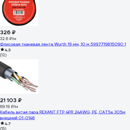
326 ₽
32.6 ₽/м
Флисовая тканевая лента Wurth 19 мм, 10 м 5997719615090 1
4.3
(12)
21 103 ₽
69.19 ₽/м
Кабель витая пара REXANT FTP 4PR 24AWG, PE, CAT5e 305м
внешний 01-0146
4.7
(15)