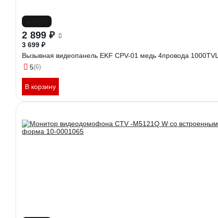
-22%
2 899 ₽
3 699 ₽
Вызывная видеопанель EKF CPV-01 медь 4провода 1000TVL I
5
(6)
В корзину