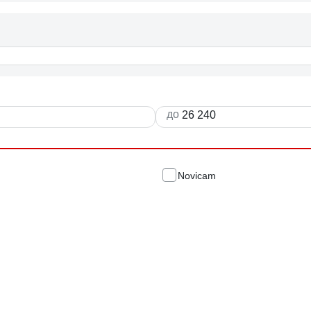
до
Novicam