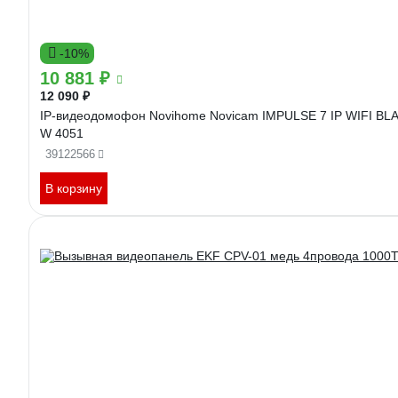
-10%
10 881 ₽
12 090 ₽
IP-видеодомофон Novihome Novicam IMPULSE 7 IP WIFI BLACK
W 4051
39122566
В корзину