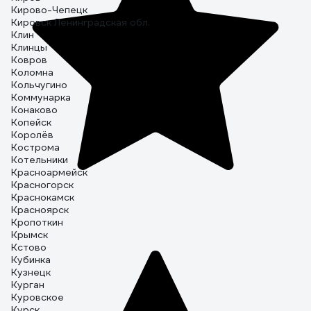
Кирово-Чепецк
Кировск Ленинградская обл.
Клин
Клинцы
Ковров
Коломна
Кольчугино
Коммунарка
Конаково
Копейск
Королёв
Кострома
Котельники
Красноармейск
Красногорск
Краснокамск
Красноярск
Кропоткин
Крымск
Кстово
Кубинка
Кузнецк
Курган
Куровское
Курск