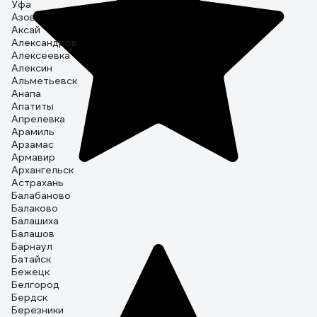
Уфа
Азов
Аксай
Александров
Алексеевка
Алексин
Альметьевск
Анапа
Апатиты
Апрелевка
Арамиль
Арзамас
Армавир
Архангельск
Астрахань
Балабаново
Балаково
Балашиха
Балашов
Барнаул
Батайск
Бежецк
Белгород
Бердск
Березники