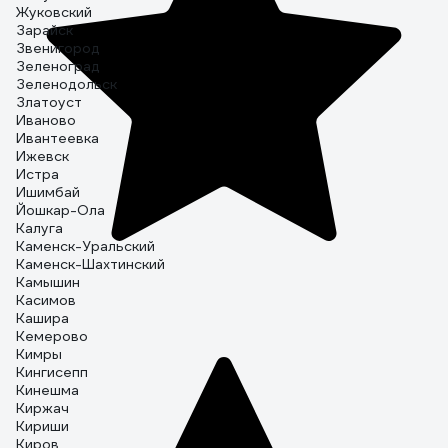
Жуковский
Зарайск
Звенигород
Зеленоград
Зеленодольск
Златоуст
Иваново
Ивантеевка
Ижевск
Истра
Ишимбай
Йошкар-Ола
Калуга
Каменск-Уральский
Каменск-Шахтинский
Камышин
Касимов
Кашира
Кемерово
Кимры
Кингисепп
Кинешма
Киржач
Кириши
Киров