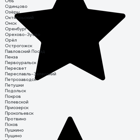
Обь
Одинцово
Озёры
Октябрьский
Омск
Оренбург
Орехово-Зуево
Орёл
Острогожск
Павловский Посад
Пенза
Первоуральск
Пересвет
Переславль-Залесский
Петрозаводск
Петушки
Подольск
Покров
Полевской
Приозерск
Прокопьевск
Протвино
Псков
Пушкино
Пущино