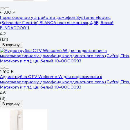
4 330 ₽
Переговорное устройство домофон Systeme Electric
(Schneider Electric) BLANCA настен.монтаж, 4,5В, белый
BLNDA000011
4.2
(131)
В корзину
1 410 ₽
Аудиотрубка CTV Welcome W для подключения к
многоквартирному домофону координатного типа (Cyfral, Eltis,
Metakom и т.п.), цв. белый 10-0000993
4.6
(8)
В корзину