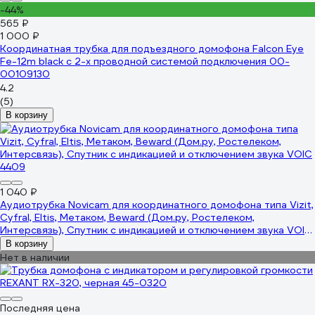
-44%
565 ₽
1 000 ₽
Координатная трубка для подъездного домофона Falcon Eye
Fe-12m black с 2-х проводной системой подключения 00-
00109130
4.2
(5)
В корзину
1 040 ₽
Аудиотрубка Novicam для координатного домофона типа Vizit,
Cyfral, Eltis, Метаком, Beward (Дом.ру, Ростелеком,
Интерсвязь), Спутник с индикацией и отключением звука VOIC
4409
В корзину
Нет в наличии
Последняя цена