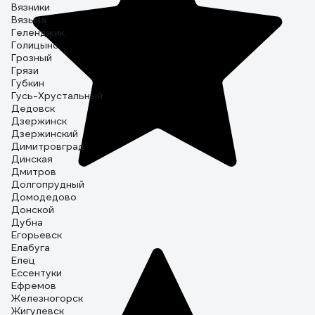
Вязники
Вязьма
Геленджик
Голицыно
Грозный
Грязи
Губкин
Гусь-Хрустальный
Дедовск
Дзержинск
Дзержинский
Димитровград
Динская
Дмитров
Долгопрудный
Домодедово
Донской
Дубна
Егорьевск
Елабуга
Елец
Ессентуки
Ефремов
Железногорск
Жигулевск