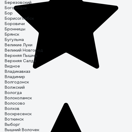
Березовский
Богородск
Бор
Борисоглебск
Боровичи
Бронницы
Брянск
Бугульма
Великие Луки
Великий Новгород
Верхняя Пышма
Верхняя Салда
Видное
Владикавказ
Владимир
Волгодонск
Волжский
Вологда
Волоколамск
Волосово
Волхов
Воскресенск
Воткинск
Выборг
Вышний Волочек