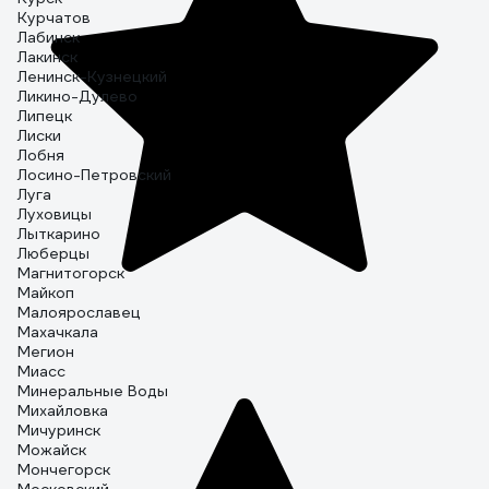
Курчатов
Лабинск
Лакинск
Ленинск-Кузнецкий
Ликино-Дулево
Липецк
Лиски
Лобня
Лосино-Петровский
Луга
Луховицы
Лыткарино
Люберцы
Магнитогорск
Майкоп
Малоярославец
Махачкала
Мегион
Миасс
Минеральные Воды
Михайловка
Мичуринск
Можайск
Мончегорск