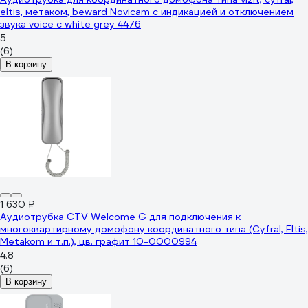
eltis, метаком, beward Novicam с индикацией и отключением
звука voice c white grey 4476
5
(6)
В корзину
1 630 ₽
Аудиотрубка CTV Welcome G для подключения к
многоквартирному домофону координатного типа (Cyfral, Eltis,
Metakom и т.п.), цв. графит 10-0000994
4.8
(6)
В корзину