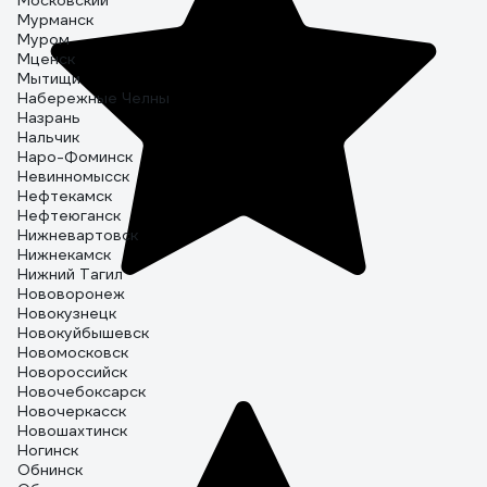
Московский
Мурманск
Муром
Мценск
Мытищи
Набережные Челны
Назрань
Нальчик
Наро-Фоминск
Невинномысск
Нефтекамск
Нефтеюганск
Нижневартовск
Нижнекамск
Нижний Тагил
Нововоронеж
Новокузнецк
Новокуйбышевск
Новомосковск
Новороссийск
Новочебоксарск
Новочеркасск
Новошахтинск
Ногинск
Обнинск