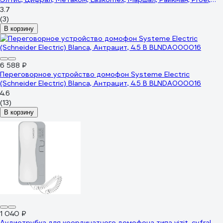
Keyman, xVoice, Олевс и др Falcon Eye FE-12U (White) 00-
3.7
00190818
(3)
В корзину
6 588 ₽
Переговорное устройство домофон Systeme Electric
(Schneider Electric) Blanca, Антрацит, 4.5 В BLNDA000016
4.6
(13)
В корзину
1 040 ₽
Аудиотрубка для координатного домофона типа vizit, cyfral,