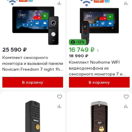
-12%
16 749 ₽
25 590 ₽
18 990 ₽
Комплект сенсорного
Комплект Novihome WIFI
монитора и вызывной панели
видеодомофона из
Novicam Freedom 7 night fhd
сенсорного монитора 7 и
wifi kit 4228
вызывной панели COMFY 7
В корзину
В корзину
DARK FHD WIFI KIT. 5 м
кабель в комплекте.
Поддержка Android и IOS.
Совместим с 4100