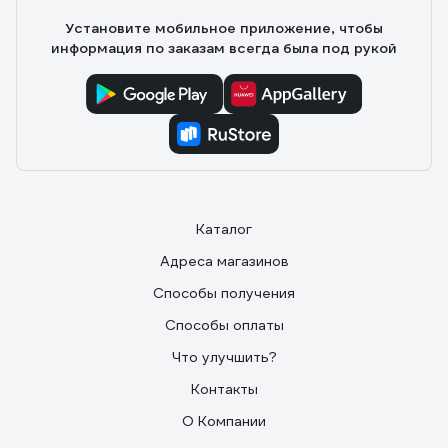
находишься не дома. Есть датчик движения - пишет,
Установите мобильное приложение, чтобы
если кто-то просто прошёл мимо, удобно для
информация по заказам всегда была под рукой
контроля. Монтаж простой, внешний вид стильный -
чёрный корпус смотрится аккуратно. В целом,
надёжный вариант за свои деньги.
Каталог
Адреса магазинов
Способы получения
Способы оплаты
Что улучшить?
Контакты
О Компании