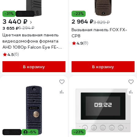
-31%
-35%
-23%
3 440 ₽
2 964 ₽
3 829 ₽
3 655 ₽
5 294 ₽
Вызывная панель FOX FX-
Цветная вызывная панель
CP8
видеодомофона формата
4.9
(8)
AHD 1080p Falcon Eye FE-
305HD графит 00-
4.5
(6)
00182796
В корзину
В корзину
-35%
-6%
-23%