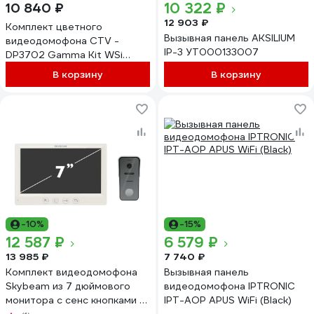
10 322 ₽
10 840 ₽
12 903 ₽
Комплект цветного
Вызывная панель AKSILIUM
видеодомофона CTV -
IP-3 УТ000133007
DP3702 Gamma Kit WSi
(вызывная панель -D40 Plus
В корзину
В корзину
и монитор -M3702 Gamma),
поддержка формата Full HD,
монитор с экраном 7") 10-
0001066
-10%
-15%
12 587 ₽
6 579 ₽
13 985 ₽
7 740 ₽
Комплект видеодомофона
Вызывная панель
Skybeam из 7 дюймового
видеодомофона IPTRONIC
монитора с сенс кнопками и
IPT-AOP APUS WiFi (Black)