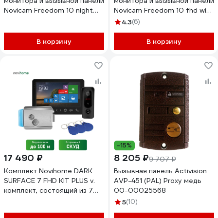
монитора и вызывной панели
монитора и вызывной панели
Novicam Freedom 10 night
Novicam Freedom 10 fhd wifi
fhd wifi kit 4230
kit 4229
4.3
(6)
В корзину
В корзину
-15%
17 490 ₽
8 205 ₽
9 707 ₽
Комплект Novihome DARK
Вызывная панель Activision
SURFACE 7 FHD KIT PLUS v.
AVP-451 (PAL) Proxy медь
комплект, состоящий из 7
00-00025568
Full HD видеодомофона,
5
(10)
вызывной панели со СКУД и