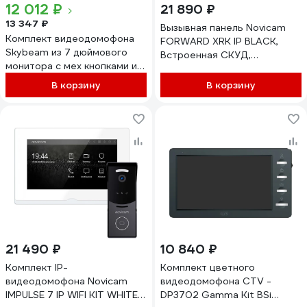
12 012 ₽
21 890 ₽
13 347 ₽
Вызывная панель Novicam
Комплект видеодомофона
FORWARD XRK IP BLACK,
Skybeam из 7 дюймового
Встроенная СКУД,
монитора с мех кнопками и
Считыватель Mifare/EM-
вызывной панели, белый
Marin, Клавиатура, Камера:
В корзину
В корзину
(94705MA+94208-600TVLW
2.1 Мп, угол обзора 125,
94705MA+ 94208-
подключение к NVR/ПК,
600TVLWH
Поддержка 4054
21 490 ₽
10 840 ₽
Комплект IP-
Комплект цветного
видеодомофона Novicam
видеодомофона CTV -
IMPULSE 7 IP WIFI KIT WHITE.
DP3702 Gamma Kit BSi