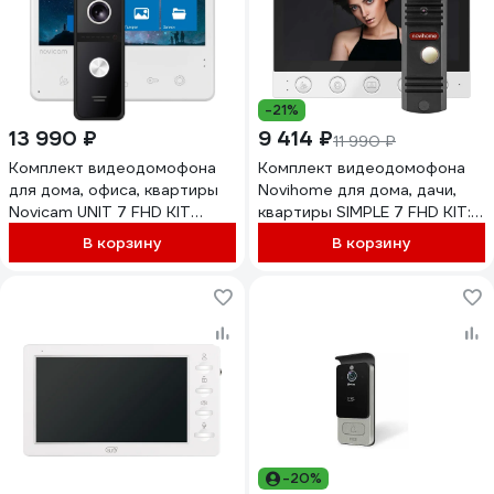
-21%
13 990 ₽
9 414 ₽
11 990 ₽
Комплект видеодомофона
Комплект видеодомофона
для дома, офиса, квартиры
Novihome для дома, дачи,
Novicam UNIT 7 FHD KIT
квартиры SIMPLE 7 FHD KIT:
домофон и вызывная панель,
монитор и вызывная панель
В корзину
В корзину
запись фото/видео, работа с
FHD, функция Не
подъездным домофоном
беспокоить, совместим с
через мск/мсц c
подъездным домофоном
поддержкой HOOK 4111
через модуль сопряжения
4390
-20%