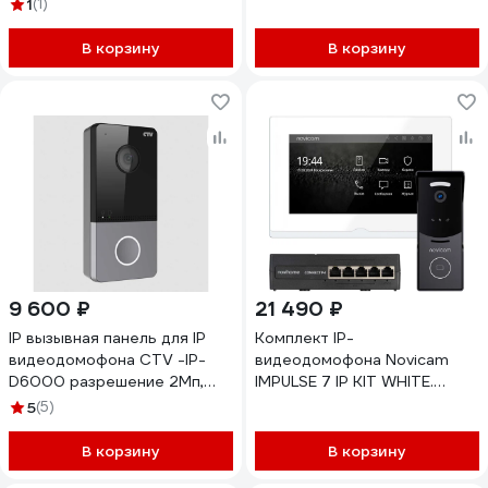
вызывной панели, белый
1
(1)
(94712HA+94208-1080PW)
94712HA+94208-1080PWH
В корзину
В корзину
9 600 ₽
21 490 ₽
IP вызывная панель для IP
Комплект IP-
видеодомофона CTV -IP-
видеодомофона Novicam
D6000 разрешение 2Мп,
IMPULSE 7 IP KIT WHITE.
поддержка Wi-Fi,
Сенсорный видеодомофон,
5
(5)
встроенный считыватель
вызывная панель со
карт Mifare, питание PoE/12V
считывателем, PoE-
В корзину
В корзину
DC, установка накладная,
коммутатор. Поддержка SIP.