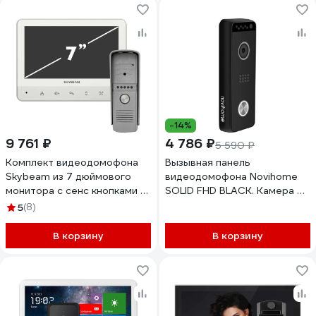
microSD 4067
-14%
9 761 ₽
4 786 ₽
5 590 ₽
Комплект видеодомофона
Вызывная панель
Skybeam из 7 дюймового
видеодомофона Novihome
монитора с сенс кнопками и
SOLID FHD BLACK. Камера 2.1
вызывной панели, белый RL-
Мп с ИК-подсветкой, 140 гр.
5
(8)
B7WH
Видеовыход AHD 1080p/AHD
720p/CVBS. Встроенный
В корзину
В корзину
БУЗ. Подключение к
регистратору. Всепогодное
исполнение 4639