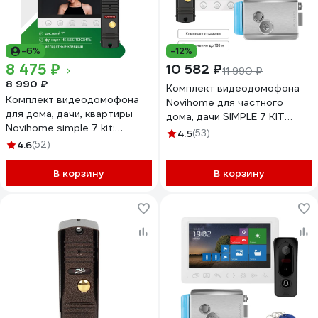
-6%
-12%
8 475 ₽
10 582 ₽
11 990 ₽
8 990 ₽
Комплект видеодомофона
Комплект видеодомофона
Novihome для частного
для дома, дачи, квартиры
дома, дачи SIMPLE 7 KIT
Novihome simple 7 kit:
PLUS: монитор, вызывная
4.5
(53)
монитор и вызывная панель
4.6
(52)
панель со встроенным БУЗ,
4378
электромеханический замок
В корзину
4379
В корзину