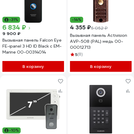
-31%
-14%
6 834 ₽
4 355 ₽
5 052 ₽
9 900 ₽
Вызывная панель Activision
Вызывная панель Falcon Eye
AVP-508 (PAL) медь 00-
FE-ipanel 3 HD ID Black с EM-
00012713
Marine 00-00314014
5
(8)
В корзину
В корзину
-10%