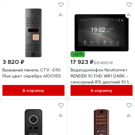
IP65. 10-0000928
Приложение Smart Life 4645
-20%
3 820 ₽
17 923 ₽
22 490 ₽
Вызывная панель CTV -D10
Видеодомофон Novihomeт
Plus цвет серебро 4100155
RENDER 10 FHD WIFI DARK -
сенсорный IPS дисплей 10.1;
поддержка: 2 вызывных
В корзину
В корзину
панелей, 3 видеокамер, 2
трев.датчиков; 3
доп.домофонов; Слот
microSD 4068