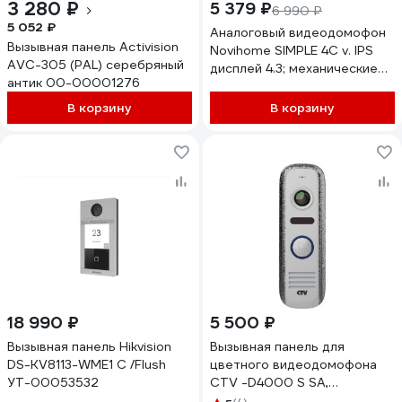
3 280 ₽
5 379 ₽
6 990 ₽
5 052 ₽
Аналоговый видеодомофон
Вызывная панель Activision
Novihome SIMPLE 4C v. IPS
AVC-305 (PAL) серебряный
дисплей 4.3; механические
антик 00-00001276
кнопки; Поддержка: 2
вызывные панели, 1
В корзину
В корзину
видеокамеры, 3
доп.домофонов, 3
аудиотрубок; 4450
18 990 ₽
5 500 ₽
Вызывная панель Hikvision
Вызывная панель для
DS-KV8113-WME1 C /Flush
цветного видеодомофона
УТ-00053532
CTV -D4000 S SA,
встроенный блок