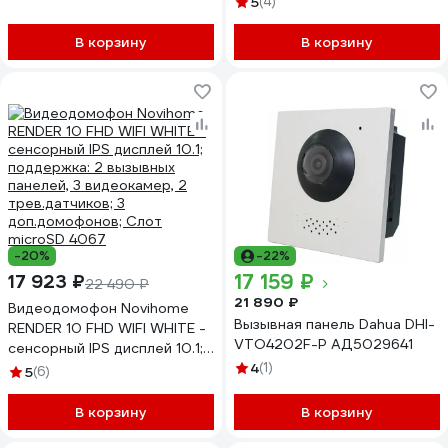
5
(4)
управления замком (БУЗ),
разрешение Full HD, цвет
В корзину
В корзину
серебро антик 10-0000667
-20%
-22%
17 159 ₽
17 923 ₽
22 490 ₽
21 890 ₽
Видеодомофон Novihome
Вызывная панель Dahua DHI-
RENDER 10 FHD WIFI WHITE -
VTO4202F-P АД5029641
сенсорный IPS дисплей 10.1;
поддержка: 2 вызывных
4
(1)
5
(6)
панелей, 3 видеокамер, 2
трев.датчиков; 3
В корзину
В корзину
доп.домофонов; Слот