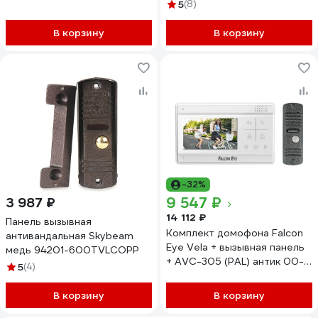
Сенсорный видеодомофон,
(вызывная панель -D40 Plus
5
(8)
вызывная панель со
и монитор -M3702 Gamma),
считывателем, PoE-
поддержка формата Full HD,
В корзину
В корзину
коммутатор. Поддержка SIP
монитор с экраном 7") 10-
и приложения Smart 4647
0001067
-32%
9 547 ₽
3 987 ₽
14 112 ₽
Панель вызывная
Комплект домофона Falcon
антивандальная Skybeam
Eye Vela + вызывная панель
медь 94201-600TVLCOPP
+ AVC-305 (PAL) антик 00-
5
(4)
00294523
В корзину
В корзину