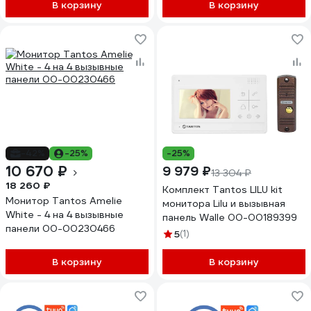
электромеханического
В корзину
В корзину
замка 4298
-42%
-25%
-25%
10 670 ₽
9 979 ₽
13 304 ₽
18 260 ₽
Комплект Tantos LILU kit
Монитор Tantos Amelie
монитора Lilu и вызывная
White - 4 на 4 вызывные
панель Walle 00-00189399
панели 00-00230466
5
(1)
В корзину
В корзину