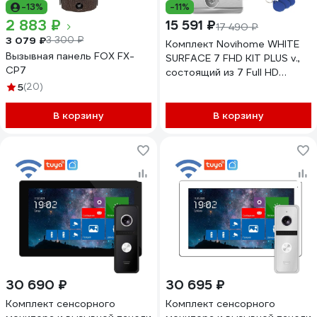
-13%
-11%
2 883 ₽
15 591 ₽
17 490 ₽
3 079 ₽
3 300 ₽
Комплект Novihome WHITE
Вызывная панель FOX FX-
SURFACE 7 FHD KIT PLUS v.,
CP7
состоящий из 7 Full HD
видеодомофона, вызывной
5
(20)
панели со СКУД и
электромеханического
В корзину
В корзину
замка 4297
30 690 ₽
30 695 ₽
Комплект сенсорного
Комплект сенсорного