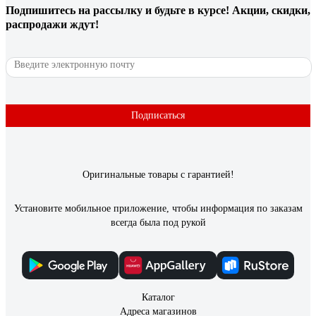
,резкое . Звонок громкий . Вызывную панель установили на
Подпишитесь
на рассылку
и будьте в курсе! Акции, скидки,
лестнице -слышен на весь подъезд и звонок и разговор .
распродажи ждут!
1 отзыв
Отзыв о видеозвонке Elektrostandard Умный
дом 76106/00 черный a069488
Подписаться
Костя
17.06.2025
Картинка хорошая, днём и ночью видно чётко. Подключается
Оригинальные товары с гарантией!
к Minimir Home, через приложение можно посмотреть, кто у
двери, даже если находишься не дома. Есть датчик
движения - пишет, если кто-то просто прошёл мимо, удобно
Установите мобильное приложение, чтобы информация по заказам
для контроля. Монтаж простой, внешний вид стильный -
всегда была под рукой
чёрный корпус смотрится аккуратно. В целом, надёжный
вариант за свои деньги.
Каталог
Адреса магазинов