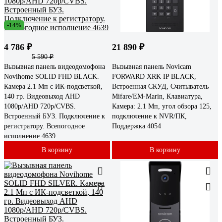
-14%
4 786 ₽
21 890 ₽
5 590 ₽
Вызывная панель видеодомофона
Вызывная панель Novicam
Novihome SOLID FHD BLACK.
FORWARD XRK IP BLACK,
Камера 2.1 Мп с ИК-подсветкой,
Встроенная СКУД, Считыватель
140 гр. Видеовыход AHD
Mifare/EM-Marin, Клавиатура,
1080p/AHD 720p/CVBS.
Камера: 2.1 Мп, угол обзора 125,
Встроенный БУЗ. Подключение к
подключение к NVR/ПК,
регистратору. Всепогодное
Поддержка 4054
исполнение 4639
В корзину
В корзину