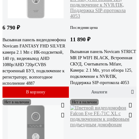
6 790 ₽
Последняя цена
11 890 ₽
Вызывная панель видеодомофона
Novicam FANTASY FHD SILVER
Вызывная панель Novicam STRICT
камера 2.1 Мп с ИК-подсветкой,
MR IP WIFI BLACK, Встроенная
140 гр, видеовыход AHD
СКУД, Считыватель Mifare,
1080p/AHD 720p/CVBS
Камера: 2.1 Мп, угол обзора 125,
встроенный БУЗ, подключение к
подключение к NVR/ПК,
регистратору, всепогодное
Поддержка SIP-протокола 4053
исполнение 4887
В корзину
Аналоги
Нет в наличии
Нет в наличии