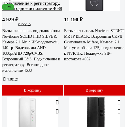
-12%
4 929 ₽
11 190 ₽
5 590 ₽
Вызывная панель видеодомофона
Вызывная панель Novicam STRICT
Novihome SOLID FHD SILVER.
MR IP BLACK, Встроенная СКУД,
Камера 2.1 Мп с ИК-подсветкой,
Считыватель Mifare, Камера: 2.1
140 гр. Видеовыход AHD
Мп, угол обзора 125, подключение
1080p/AHD 720p/CVBS.
к NVR/ПК, Поддержка SIP-
Встроенный БУЗ. Подключение к
протокола 4052
регистратору. Всепогодное
исполнение 4638
4.8
(12)
В корзину
В корзину