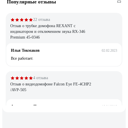
Популярные отзывы
22 отзыва
Отзыв о трубке домофона REXANT с
индикатором и отключением звука RX-346
Premium 45-0346
Илья Токмаков
02.02.2023
Все работает.
4 отзыва
Отзыв о видеодомофоне Falcon Eye FE-4CHP2
/AVP-505
Александра Петровна .
16.04.2019
Интересный современный аппарат.Несложная установка и
настройка , в инструкции подробно указано как установить
,разобраться можно. Хорошее цветное качество изображения