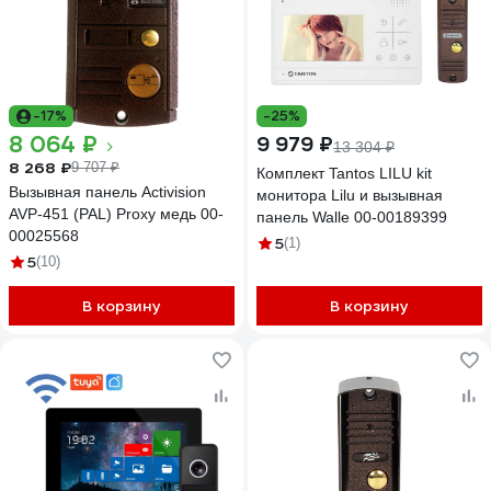
-17%
-25%
8 064 ₽
9 979 ₽
13 304 ₽
8 268 ₽
9 707 ₽
Комплект Tantos LILU kit
Вызывная панель Activision
монитора Lilu и вызывная
AVP-451 (PAL) Proxy медь 00-
панель Walle 00-00189399
00025568
5
(1)
5
(10)
В корзину
В корзину