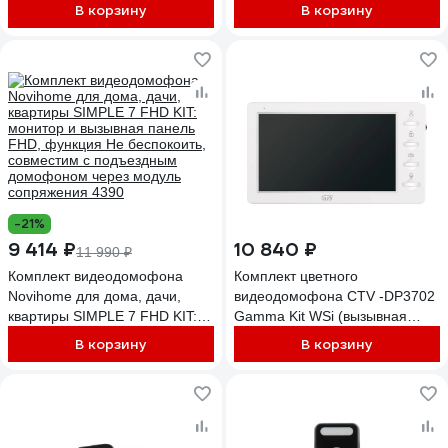
подъездным домофоном
В корзину
В корзину
через мск/мсц c поддержкой
HOOK 4111
-21%
9 414 ₽
10 840 ₽
11 990 ₽
Комплект видеодомофона
Комплект цветного
Novihome для дома, дачи,
видеодомофона CTV -DP3702
квартиры SIMPLE 7 FHD KIT:
Gamma Kit WSi (вызывная
монитор и вызывная панель
панель -D40 Plus и монитор -
В корзину
В корзину
FHD, функция Не беспокоить,
M3702 Gamma), поддержка
совместим с подъездным
формата Full HD, монитор с
домофоном через модуль
экраном 7") 10-0001066
сопряжения 4390