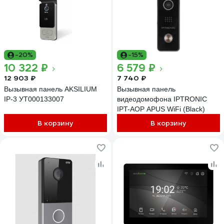
-20%
-15%
10 322 ₽
6 579 ₽
12 903 ₽
7 740 ₽
Вызывная панель AKSILIUM
Вызывная панель
IP-3 УТ000133007
видеодомофона IPTRONIC
IPT-AOP APUS WiFi (Black)
В корзину
В корзину