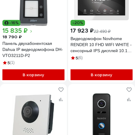
-16%
-20%
15 835 ₽
17 923 ₽
22 490 ₽
18 790 ₽
Видеодомофон Novihome
Панель двухабонентская
RENDER 10 FHD WIFI WHITE -
Dahua IP видеодомофона DH-
сенсорный IPS дисплей 10.1;
VTO3211D-P2
поддержка: 2 вызывных
5
(6)
5
(1)
панелей, 3 видеокамер, 2
трев.датчиков; 3
В корзину
В корзину
доп.домофонов; Слот microSD
4067