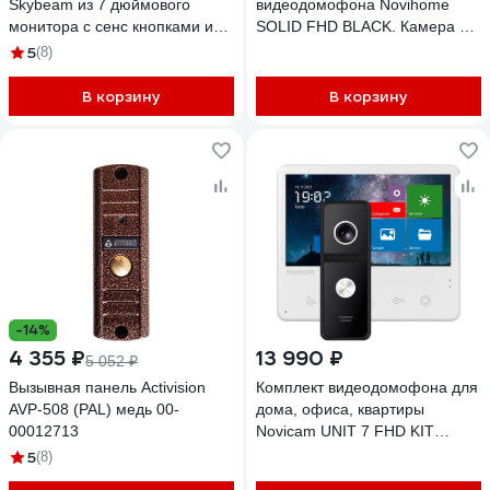
Skybeam из 7 дюймового
видеодомофона Novihome
монитора с сенс кнопками и
SOLID FHD BLACK. Камера 2.1
вызывной панели, белый RL-
Мп с ИК-подсветкой, 140 гр.
5
(8)
B7WH
Видеовыход AHD 1080p/AHD
720p/CVBS. Встроенный БУЗ.
В корзину
В корзину
Подключение к регистратору.
Всепогодное исполнение 4639
-14%
4 355 ₽
13 990 ₽
5 052 ₽
Вызывная панель Activision
Комплект видеодомофона для
AVP-508 (PAL) медь 00-
дома, офиса, квартиры
00012713
Novicam UNIT 7 FHD KIT
домофон и вызывная панель,
5
(8)
запись фото/видео, работа с