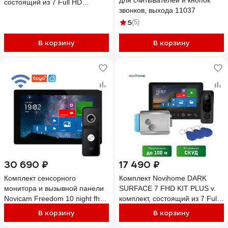
для считывателей и кнопок
состоящий из 7 Full HD
звонков, выхода 11037
видеодомофона, вызывной
5
панели со СКУД и
(5)
электромеханического замка
В корзину
В корзину
4297
30 690 ₽
17 490 ₽
Комплект сенсорного
Комплект Novihome DARK
монитора и вызывной панели
SURFACE 7 FHD KIT PLUS v.
Novicam Freedom 10 night fhd
комплект, состоящий из 7 Full
wifi kit 4230
HD видеодомофона, вызывной
В корзину
В корзину
панели со СКУД и