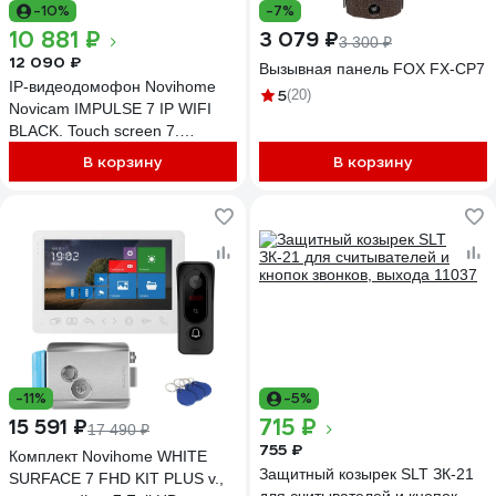
-10%
-7%
10 881 ₽
3 079 ₽
3 300 ₽
12 090 ₽
Вызывная панель FOX FX-CP7
IP-видеодомофон Novihome
5
(20)
Novicam IMPULSE 7 IP WIFI
BLACK. Touch screen 7.
Поддержка 10 панелей, 8
В корзину
В корзину
камер, 8 датчиков, 9
доп.домофонов. Запись фото/
видео. Приложение Smart Life.
W 4051
-11%
-5%
715 ₽
15 591 ₽
17 490 ₽
755 ₽
Комплект Novihome WHITE
Защитный козырек SLT ЗК-21
SURFACE 7 FHD KIT PLUS v.,