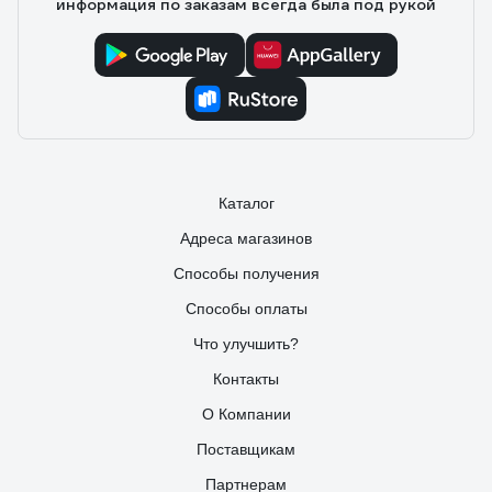
информация по заказам всегда была под рукой
вид стильный - чёрный корпус смотрится аккуратно. В
целом, надёжный вариант за свои деньги.
Каталог
Адреса магазинов
Способы получения
Способы оплаты
Что улучшить?
Контакты
О Компании
Поставщикам
Партнерам