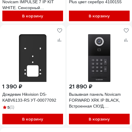
Novicam IMPULSE 7 IP KIT
Plus цвет серебро 4100155
WHITE. Сенсорный
видеодомофон, вызывная
В корзину
В корзину
панель со считывателем, PoE-
коммутатор. Поддержка SIP.
Приложение Smart Life 4645
1 390 ₽
21 890 ₽
Дождевик Hikvision DS-
Вызывная панель Novicam
KABV6133-RS УТ-00077092
FORWARD XRK IP BLACK,
Встроенная СКУД,
5
(1)
Считыватель Mifare/EM-Marin,
Клавиатура, Камера: 2.1 Мп,
В корзину
В корзину
угол обзора 125, подключение
к NVR/ПК, Поддержка 4054