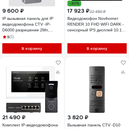
-20%
9 600 ₽
17 923 ₽
22 490 ₽
IP вызывная панель для IP
Видеодомофон Novihomeт
видеодомофона CTV -IP-
RENDER 10 FHD WIFI DARK -
D6000 разрешение 2Мп,
сенсорный IPS дисплей 10.1;
поддержка Wi-Fi, встроенный
поддержка: 2 вызывных
5
(5)
считыватель карт Mifare,
панелей, 3 видеокамер, 2
питание PoE/12V DC,
трев.датчиков; 3
В корзину
В корзину
установка накладная, IP65. 10-
доп.домофонов; Слот microSD
0000928
4068
21 490 ₽
3 820 ₽
Комплект IP-видеодомофона
Вызывная панель CTV -D10