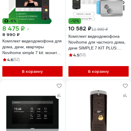
-6%
-12%
8 475 ₽
10 582 ₽
11 990 ₽
8 990 ₽
Комплект видеодомофона
Комплект видеодомофона для
Novihome для частного дома,
дома, дачи, квартиры
дачи SIMPLE 7 KIT PLUS:
Novihome simple 7 kit: монитор
монитор, вызывная панель со
4.5
(53)
и вызывная панель 4378
4.6
(52)
встроенным БУЗ,
электромеханический замок
В корзину
В корзину
4379