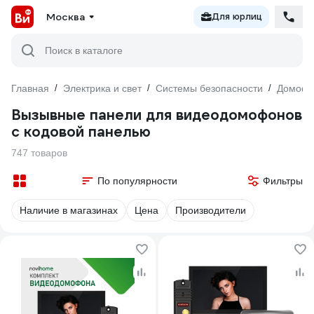
Москва
Для юрлиц
Поиск в каталоге
Главная
/
Электрика и свет
/
Системы безопасности
/
Домоф
Вызывные панели для видеодомофонов
с кодовой панелью
747 товаров
По популярности
Фильтры
Наличие в магазинах
Цена
Производители