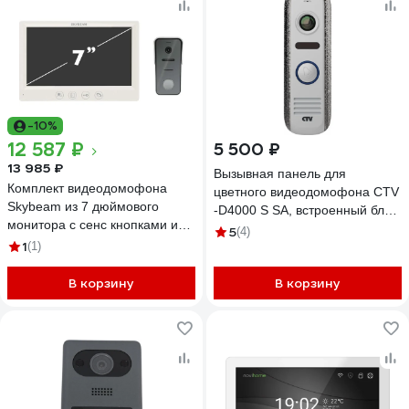
-10%
12 587 ₽
5 500 ₽
13 985 ₽
Вызывная панель для
Комплект видеодомофона
цветного видеодомофона CTV
Skybeam из 7 дюймового
-D4000 S SA, встроенный блок
монитора с сенс кнопками и
управления замком (БУЗ),
5
(4)
вызывной панели, белый
1
(1)
разрешение Full HD, цвет
(94712HA+94208-1080PW)
серебро антик 10-0000667
94712HA+94208-1080PWH
В корзину
В корзину