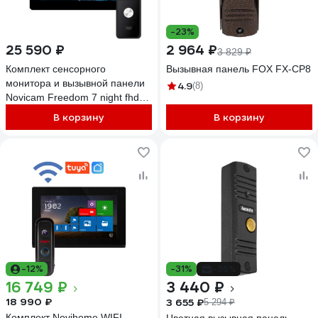
-23%
25 590 ₽
2 964 ₽
3 829 ₽
Комплект сенсорного
Вызывная панель FOX FX-CP8
монитора и вызывной панели
4.9
(8)
Novicam Freedom 7 night fhd
wifi kit 4228
В корзину
В корзину
-12%
-31%
-35%
16 749 ₽
3 440 ₽
18 990 ₽
3 655 ₽
5 294 ₽
Комплект Novihome WIFI