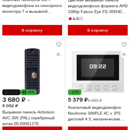
Цветная вызывная панель
видеодомофона из сенсорного
видеодомофона формата AHD
монитора 7 и вызывной
1080p Falcon Eye FE-305HD
панели COMFY 7 DARK FHD
графит 00-00182796
4.5
(6)
WIFI KIT. 5 м кабель в
комплекте. Поддержка Android
В корзину
В корзину
и IOS. Совместим с 4100
-27%
-6%
-23%
3 680 ₽
5 379 ₽
6 990 ₽
5 052 ₽
Аналоговый видеодомофон
Вызывная панель Activision
Novihome SIMPLE 4C v. IPS
AVC-305 (PAL) серебряный
дисплей 4.3; механические
антик 00-00001276
кнопки; Поддержка: 2