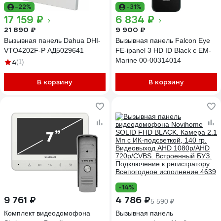
-22%
-31%
17 159 ₽
6 834 ₽
21 890 ₽
9 900 ₽
Вызывная панель Dahua DHI-
Вызывная панель Falcon Eye
VTO4202F-P АД5029641
FE-ipanel 3 HD ID Black с EM-
Marine 00-00314014
4
(1)
В корзину
В корзину
-14%
9 761 ₽
4 786 ₽
5 590 ₽
Комплект видеодомофона
Вызывная панель