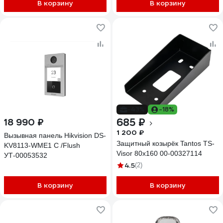
вызывные панели, 1
В корзину
В корзину
видеокамеры, 3
доп.домофонов, 3
аудиотрубок; 4450
-43%
-18%
685 ₽
18 990 ₽
1 200 ₽
Вызывная панель Hikvision DS-
Защитный козырёк Tantos TS-
KV8113-WME1 C /Flush
Visor 80x160 00-00327114
УТ-00053532
4.5
(2)
В корзину
В корзину