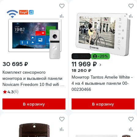
электромеханического замка
4298
-34%
-25%
11 969 ₽
30 695 ₽
18 260 ₽
Комплект сенсорного
Монитор Tantos Amelie White -
монитора и вызывной панели
4 на 4 вызывные панели 00-
Novicam Freedom 10 fhd wifi kit
00230466
4229
4.3
(6)
В корзину
В корзину