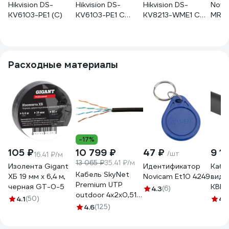
Hikvision DS-
Hikvision DS-
Hikvision DS-
Novi
KV6103-PE1 (C)
KV6103-PE1 C
KV8213-WME1 C
MR I
УТ-00052469
/Flush
Встр
УТ-00053533
Счит
Mifar
Мп, 
Расходные материалы
125,
к NV
Подд
прот
-17%
105 ₽
10 799 ₽
47 ₽
9 1
/шт
16.41 ₽/м
13 065 ₽
35.41 ₽/м
Изолента Gigant
Идентификатор
Кабе
Кабель SkyNet
ХБ 19 мм х 6,4 м,
Novicam Et10 4249
виде
Premium UTP
черная GT-0-5
КВК-
4.3
(6)
outdoor 4x2x0,51,
кв.м
4.1
(50)
4.
медный, FLUKE
4.6
(125)
черн
TEST, кат.5e,
OUT
однож., 305 м,
4105