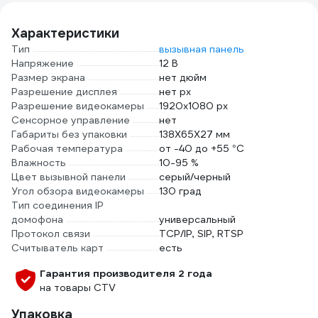
box, черный CSP-
UTP-4-CU-OUT
Характеристики
Тип
вызывная панель
Напряжение
12 В
Размер экрана
нет дюйм
Разрешение дисплея
нет px
Разрешение видеокамеры
1920х1080 px
Сенсорное управление
нет
Габариты без упаковки
138Х65Х27 мм
Рабочая температура
от -40 до +55 °С
Влажность
10-95 %
Цвет вызывной панели
серый/черный
Угол обзора видеокамеры
130 град
Тип соединения IP
домофона
универсальный
Протокол связи
TCP/IP, SIP, RTSP
Считыватель карт
есть
Гарантия производителя 2 года
на товары CTV
Упаковка