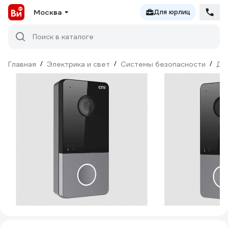
Москва
Для юрлиц
Поиск в каталоге
Главная
/
Электрика и свет
/
Системы безопасности
/
До