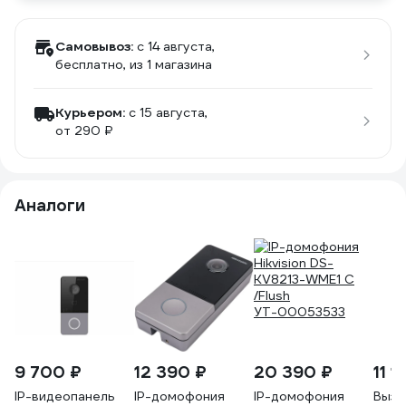
Самовывоз:
c 14 августа,
бесплатно
, из 1 магазина
Курьером:
c 15 августа,
от 290 ₽
Аналоги
9 700 ₽
12 390 ₽
20 390 ₽
11 1
IP-видеопанель
IP-домофония
IP-домофония
Вызы