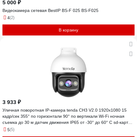
5 000 ₽
Видеокамера сетевая BestIP BS-F 025 BS-F025
4
(2)
В корзину
3 933 ₽
Уличная поворотная IP-камера tenda CH3 V2.0 1920x1080 15
кадр/сек 355° по горизонтали 90° по вертикали Wi-Fi ночная
съемка до 30 м датчик движения IP65 от -30° до 60° C sd-карта
128GB 2 внешние антенны белый 10000131363
5
(5)