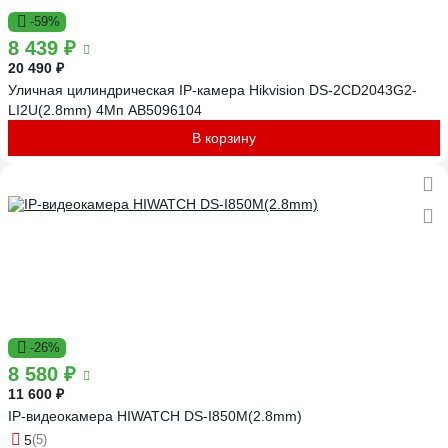
-59%
8 439 ₽
20 490 ₽
Уличная цилиндрическая IP-камера Hikvision DS-2CD2043G2-
LI2U(2.8mm) 4Мп АВ5096104
В корзину
-26%
8 580 ₽
11 600 ₽
IP-видеокамера HIWATCH DS-I850M(2.8mm)
5
(5)