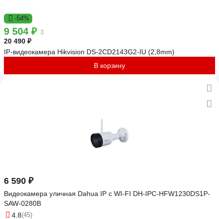
-54%
9 504 ₽
20 490 ₽
IP-видеокамера Hikvision DS-2CD2143G2-IU (2,8mm)
В корзину
6 590 ₽
Видеокамера уличная Dahua IP с WI-FI DH-IPC-HFW1230DS1P-
SAW-0280B
4.8
(45)