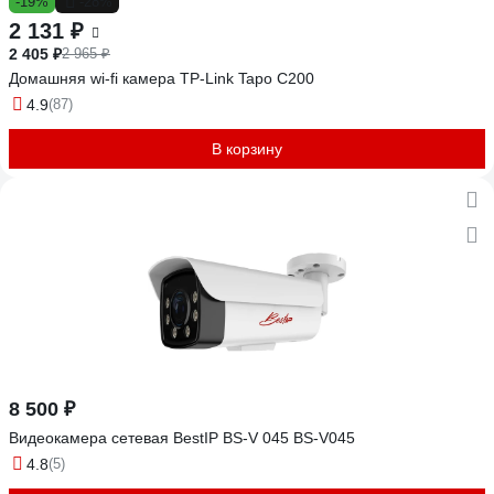
-19%
-28%
2 131 ₽
2 405 ₽
2 965 ₽
Домашняя wi-fi камера TP-Link Tapo C200
4.9
(87)
В корзину
8 500 ₽
Видеокамера сетевая BestIP BS-V 045 BS-V045
4.8
(5)