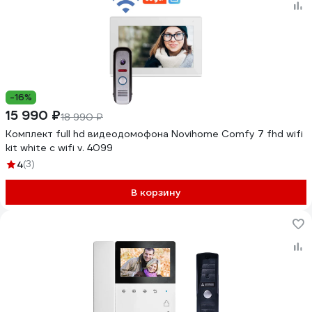
-16%
15 990 ₽
18 990 ₽
Комплект full hd видеодомофона Novihome Comfy 7 fhd wifi
kit white с wifi v. 4099
4
(3)
В корзину