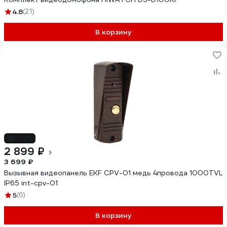
4.8
(21)
В корзину
-22%
2 899 ₽
3 699 ₽
Вызывная видеопанель EKF CPV-01 медь 4провода 1000TVL
IP65 int-cpv-01
5
(6)
В корзину