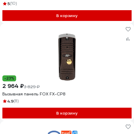
CVBS с разрешением 10 10-0001056
5
(10)
В корзину
-23%
2 964 ₽
3 829 ₽
Вызывная панель FOX FX-CP8
4.9
(8)
В корзину