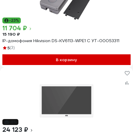
-23%
11 704 ₽
15 190 ₽
IP-домофония Hikvision DS-KV6113-WPE1 C УТ-00053311
5
(3)
В корзину
-8%
24 123 ₽