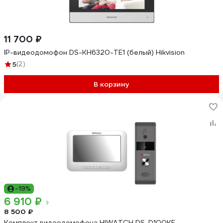
11 700 ₽
IP-видеодомофон DS-KH6320-TE1 (белый) Hikvision
5
(2)
В корзину
-19%
6 910 ₽
8 500 ₽
Комплект видеодомофона HIWATCH DS-D100KF