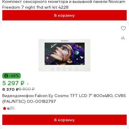
Комплект сенсорного монитора и вызывной панели Novicam
Freedom 7 night fhd wifi kit 4228
В корзину
-46%
5 297 ₽
6 370 ₽
9 800 ₽
Видеодомофон Falcon Ey Cosmo TFT LCD 7" 800x480, CVBS
(PAL/NTSC) 00-00182797
4
(6)
В корзину