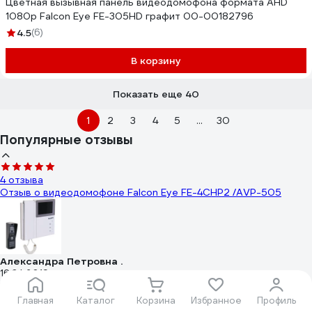
Цветная вызывная панель видеодомофона формата AHD
1080p Falcon Eye FE-305HD графит 00-00182796
4.5
(6)
В корзину
Показать еще 40
1
2
3
4
5
...
30
Популярные отзывы
4 отзыва
Отзыв о видеодомофоне Falcon Eye FE-4CHP2 /AVP-505
Александра Петровна .
16.04.2019
Интересный современный аппарат.Несложная установка и
настройка , в инструкции подробно указано как установить
Главная
Каталог
Корзина
Избранное
Профиль