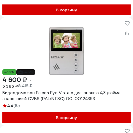
В корзину
-36%
-45%
4 600 ₽
5 385 ₽
8 418 ₽
Видеодомофон Falcon Eye Vista с диагональю 4,3 дюйма
аналоговый CVBS (PAL/NTSC) 00-00124393
4.4
(16)
В корзину