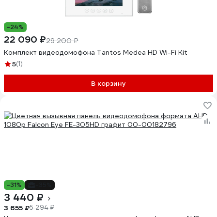
-24%
22 090 ₽
29 200 ₽
Комплект видеодомофона Tantos Medea HD Wi-Fi Kit
5
(1)
В корзину
-31%
-35%
3 440 ₽
3 655 ₽
5 294 ₽