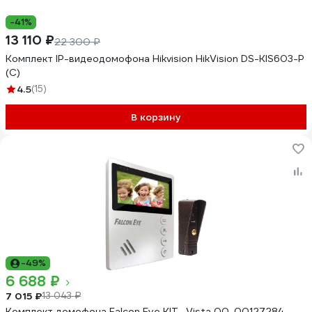
-41%
13 110 ₽
22 300 ₽
Комплект IP-видеодомофона Hikvision HikVision DS-KIS603-P
(C)
4.5
(15)
В корзину
-49%
6 688 ₽
7 015 ₽
13 043 ₽
Комплект домофона Falcon Eye KIT- Vista 00-00127284