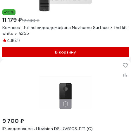
-10%
11 179 ₽
12 490 ₽
Комплект full hd видеодомофона Novihome Surface 7 fhd kit
white v. 4255
4.8
(21)
В корзину
9 700 ₽
IP-видеопанель Hikvision DS-KV6103-PE1 (C)