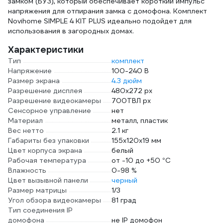
замком (БУЗ), который обеспечивает короткий импульс
напряжения для отпирания замка с домофона. Комплект
Novihome SIMPLE 4 KIT PLUS идеально подойдет для
использования в загородных домах.
Характеристики
Тип
комплект
Напряжение
100-240 В
Размер экрана
4.3 дюйм
Разрешение дисплея
480х272 px
Разрешение видеокамеры
700ТВЛ px
Сенсорное управление
нет
Материал
металл, пластик
Вес нетто
2.1 кг
Габариты без упаковки
155х120х19 мм
Цвет корпуса экрана
белый
Рабочая температура
от -10 до +50 °С
Влажность
0-98 %
Цвет вызывной панели
черный
Размер матрицы
1/3
Угол обзора видеокамеры
81 град
Тип соединения IP
домофона
не IP домофон