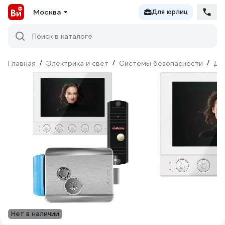
Москва
Для юрлиц
Поиск в каталоге
Главная
/
Электрика и свет
/
Системы безопасности
/
До
Нет в наличии