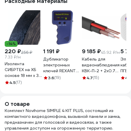
Расходные материалы
-14%
220 ₽
1 191 ₽
9 185 ₽
5 7
256 ₽
45.92 ₽/м
7.33 ₽/м
Дубликатор
Кабель для
Элек
Изолента
электронных
видеонаблюдения
кабе
СИБРТЕХ на ХБ
ключей REXANT
КВК-П-2 + 2х0.75
ПГВВ
основе 18 мм х 30
125KHz формат
кв.мм, 200м,
2x1,
3.6
(19)
4.7
(15)
4.
м, 300 гр. 88762
4.5
(17)
EM Marin 46-0253
черный REXANT
(100
OUTDOOR 01-
VEK
4105
О товаре
Комплект Novihome SIMPLE 4 KIT PLUS, состоящий из
компактного видеодомофона, вызывной панели и замка,
предназначен для голосовой и видеосвязи, а также
управления доступом на огороженную территорию.