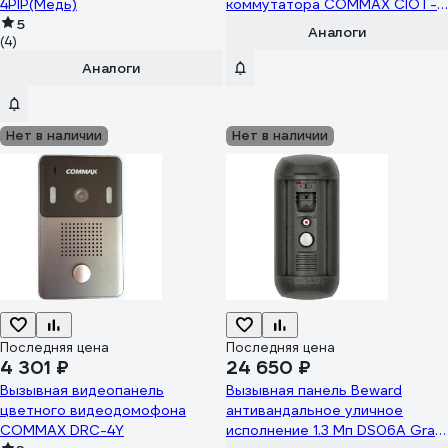
4PIP(Медь)
коммутатора COMMAX CIOT-
5
1020MSilver+Blue/D20P/H4L2
Аналоги
(4)
CIOT-1020MSilver+Blue/CIOT-
D20P/CIOT-H4L2
Аналоги
Нет в наличии
Нет в наличии
Последняя цена
Последняя цена
4 301 ₽
24 650 ₽
Вызывная видеопанель
Вызывная панель Beward
цветного видеодомофона
антивандальное уличное
COMMAX DRC-4Y
исполнение 1.3 Мп DS06A Gray,