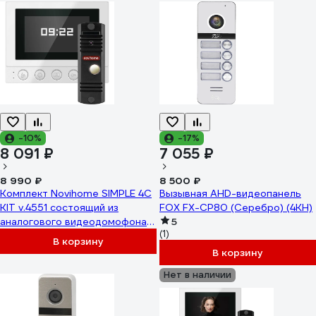
-10%
-17%
8 091 ₽
7 055 ₽
8 990 ₽
8 500 ₽
Комплект Novihome SIMPLE 4C
Вызывная AHD-видеопанель
KIT v.4551 состоящий из
FOX FX-CP80 (Серебро) (4КН)
аналогового видеодомофона и
5
(1)
вызывной панели 4451
В корзину
В корзину
Нет в наличии