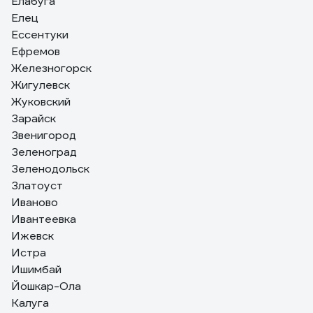
Елабуга
Елец
Ессентуки
Ефремов
Железногорск
Жигулевск
Жуковский
Зарайск
Звенигород
Зеленоград
Зеленодольск
Златоуст
Иваново
Ивантеевка
Ижевск
Истра
Ишимбай
Йошкар-Ола
Калуга