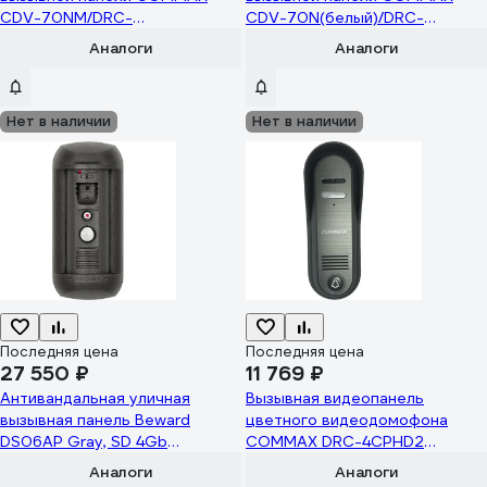
CDV-70NM/DRC-
CDV-70N(белый)/DRC-
4CGN2(черная)+Козырек
4PIP(серебро)
Аналоги
Аналоги
Нет в наличии
Нет в наличии
Последняя цена
Последняя цена
27 550 ₽
11 769 ₽
Антивандальная уличная
Вызывная видеопанель
вызывная панель Beward
цветного видеодомофона
DS06AP Gray, SD 4Gb
COMMAX DRC-4CPHD2
00000005248
(Темно-Серый) DRC-4CPHD2
Аналоги
Аналоги
GREY) DRC-4CPHD2GREY)