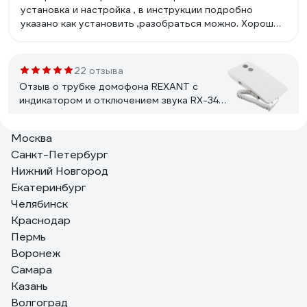
установка и настройка , в инструкции подробно
указано как установить ,разобраться можно. Хорошее
цветное качество изображения ,резкое . Звонок
громкий . Вызывную панель установили на лестнице
-слышен на весь подъезд и звонок и разговор .
22 отзыва
Отзыв о трубке домофона REXANT с
индикатором и отключением звука RX-346
Premium 45-0346
Москва
Илья Токмаков
02.02.2023
Санкт-Петербург
Все работает.
Нижний Новгород
Екатеринбург
Челябинск
1 отзыв
Краснодар
Отзыв о видеозвонке Elektrostandard
Умный дом 76106/00 черный a069488
Пермь
Воронеж
Самара
Костя
17.06.2025
Казань
Картинка хорошая, днём и ночью видно чётко.
Волгоград
Подключается к Minimir Home, через приложение