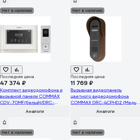
Нет в наличии
Нет в наличии
Последняя цена
Последняя цена
47 374 ₽
11 769 ₽
Комплект видеодомофона и
Вызывная видеопанель
вызывной панели COMMAX
цветного видеодомофона
CDV-70MF(белый)/DRC-
COMMAX DRC-4CPHD2 (Медь)
4PIP(серебро)
DRC-4CPHD2(BROWN)
Аналоги
Аналоги
Нет в наличии
Нет в наличии