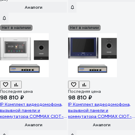
монитор -M1400), монитор с
экраном 4" черный 10-0001014
Аналоги
Нет в наличии
Нет в наличии
Последняя цена
Последняя цена
98 810 ₽
98 810 ₽
IP Комплект видеодомофона,
IP Комплект видеодомофона,
вызывной панели и
вызывной панели и
коммутатора COMMAX CIOT-
коммутатора COMMAX CIOT-
1020MWhite/D21M/H4L2 CIOT-
1020MSilver+Blue/D21M/H4L2
Аналоги
Аналоги
1020MWhite/CIOT-D21M/CIOT-
CIOT-1020MSilver+Blue/CIOT-
H4L2
D21M/CIOT-H4L2