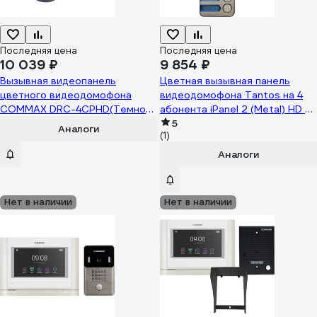
Последняя цена
Последняя цена
10 039 ₽
9 854 ₽
Вызывная видеопанель
Цветная вызывная панель
цветного видеодомофона
видеодомофона Tantos на 4
COMMAX DRC-4CPHD(Темно-
абонента iPanel 2 (Metal) HD 4
серый) DRC-4CPHD(GREY)
аб. 00-00188534
5
Аналоги
(1)
Аналоги
Нет в наличии
Нет в наличии