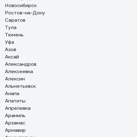
Новосибирск
можно посмотреть, кто у двери, даже если
находишься не дома. Есть датчик движения - пишет,
Ростов-на-Дону
если кто-то просто прошёл мимо, удобно для
Саратов
контроля. Монтаж простой, внешний вид стильный -
Тула
чёрный корпус смотрится аккуратно. В целом,
Тюмень
надёжный вариант за свои деньги.
Уфа
Азов
Аксай
Александров
Алексеевка
Алексин
Альметьевск
Анапа
Апатиты
Апрелевка
Арамиль
Арзамас
Армавир