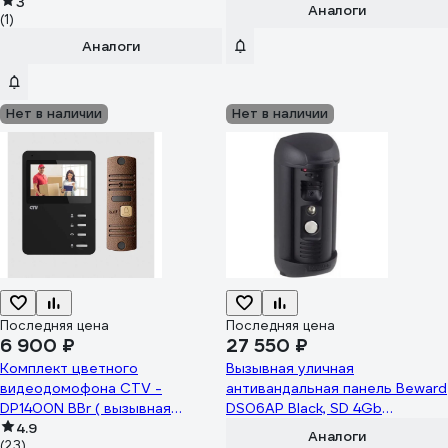
3
SD 4Gb 00000002937
Аналоги
(1)
Аналоги
Нет в наличии
Нет в наличии
Последняя цена
Последняя цена
6 900 ₽
27 550 ₽
Комплект цветного
Вызывная уличная
видеодомофона CTV -
антивандальная панель Beward
DP1400N BBr ( вызывная
DS06AP Black, SD 4Gb
панель -D10 NG и цветной
4.9
00000006560
Аналоги
(23)