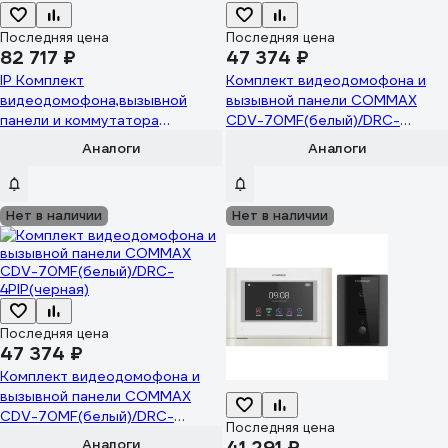
Последняя цена
Последняя цена
82 717 ₽
47 374 ₽
IP Комплект
Комплект видеодомофона и
видеодомофона,вызывной
вызывной панели COMMAX
панели и коммутатора
CDV-70MF(белый)/DRC-
COMMAX CIOT-
4PIP(медь)
Аналоги
Аналоги
700M2/D21M/H4L2 CIOT-
700M2/CIOT-D21M/CIOT-H4L2
Нет в наличии
Нет в наличии
Последняя цена
47 374 ₽
Комплект видеодомофона и
вызывной панели COMMAX
CDV-70MF(белый)/DRC-
Последняя цена
4PIP(черная)
Аналоги
41 291 ₽