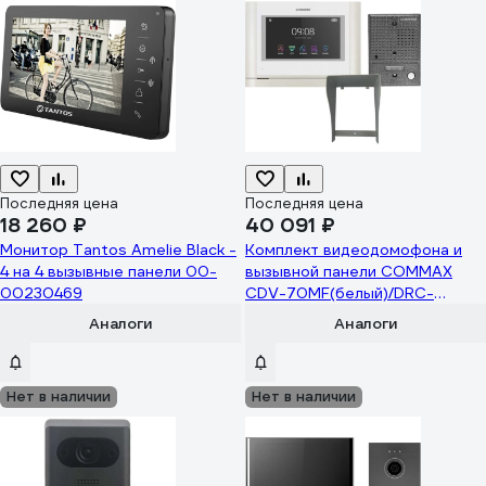
Последняя цена
Последняя цена
18 260 ₽
40 091 ₽
Монитор Tantos Amelie Black -
Комплект видеодомофона и
4 на 4 вызывные панели 00-
вызывной панели COMMAX
00230469
CDV-70MF(белый)/DRC-
4CGN2(серебро)+Козырек
Аналоги
Аналоги
Нет в наличии
Нет в наличии