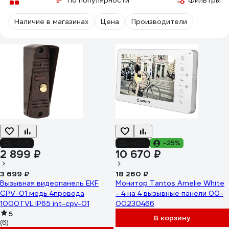
По популярности
Фильтры
Наличие в магазинах
Цена
Производители
-22%
-42%
-25%
2 899 ₽
10 670 ₽
3 699 ₽
18 260 ₽
Вызывная видеопанель EKF
Монитор Tantos Amelie White
CPV-01 медь 4провода
- 4 на 4 вызывные панели 00-
1000TVL IP65 int-cpv-01
00230466
5
В корзину
(6)