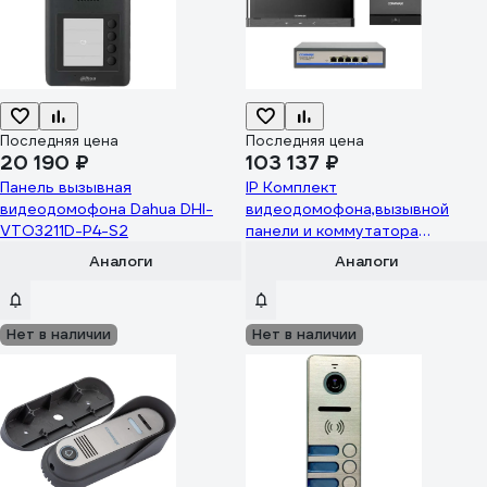
Последняя цена
Последняя цена
20 190 ₽
103 137 ₽
Панель вызывная
IP Комплект
видеодомофона Dahua DHI-
видеодомофона,вызывной
VTO3211D-P4-S2
панели и коммутатора
COMMAX CIOT-
Аналоги
Аналоги
1000Y/D21M/H4L2 CIOT-
1000Y/CIOT-D21M/CIOT-H4L2
Нет в наличии
Нет в наличии