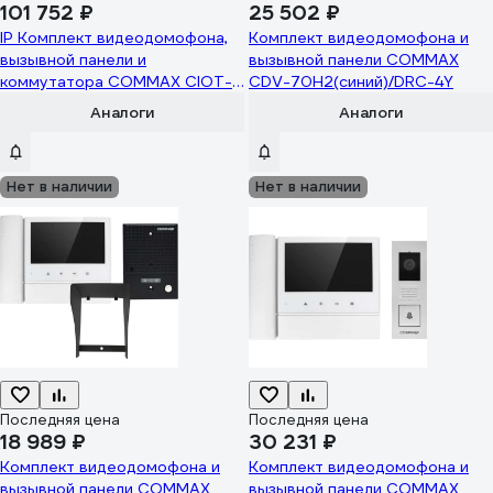
101 752 ₽
25 502 ₽
IP Комплект видеодомофона,
Комплект видеодомофона и
вызывной панели и
вызывной панели COMMAX
коммутатора COMMAX CIOT-
CDV-70H2(синий)/DRC-4Y
1020MWhite/D20P/H4L2 CIOT-
Аналоги
Аналоги
1020MWhite/CIOT-
D20P/CIOT-H4L2
Нет в наличии
Нет в наличии
Последняя цена
Последняя цена
18 989 ₽
30 231 ₽
Комплект видеодомофона и
Комплект видеодомофона и
вызывной панели COMMAX
вызывной панели COMMAX