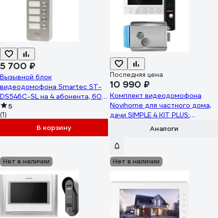
5 700 ₽
Последняя цена
Вызывной блок
10 990 ₽
видеодомофона Smartec ST-
Комплект видеодомофона
DS546C-SL на 4 абонента, 600
Novihome для частного дома,
ТВЛ, серебряный smkd0507
5
(1)
дачи SIMPLE 4 KIT PLUS:
монитор, вызывная панель со
В корзину
Аналоги
встроенным БУЗ,
электромеханический замок
4332
Нет в наличии
Нет в наличии