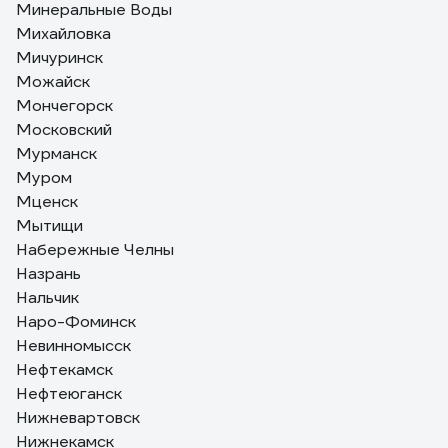
Минеральные Воды
Михайловка
Мичуринск
Можайск
Мончегорск
Московский
Мурманск
Муром
Мценск
Мытищи
Набережные Челны
Назрань
Нальчик
Наро-Фоминск
Невинномысск
Нефтекамск
Нефтеюганск
Нижневартовск
Нижнекамск