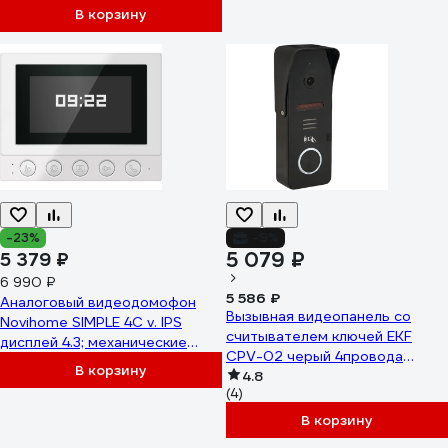
В корзину
-23%
-9%
5 079 ₽
5 379 ₽
6 990 ₽
5 586 ₽
Аналоговый видеодомофон
Вызывная видеопанель со
Novihome SIMPLE 4C v. IPS
считывателем ключей EKF
дисплей 4.3; механические
CPV-02 черый 4провода
кнопки; Поддержка: 2
В корзину
1000TVL IP65 int-cpv-02
4.8
вызывные панели, 1
(4)
видеокамеры, 3
В корзину
доп.домофонов, 3
аудиотрубок; 4450